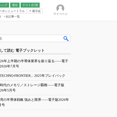
シング
通信
テスト/計測
ーボンニュートラル
展示会
マイページ
全記事一覧
l
ンピューティング
して読む 電子ブックレット
IER
026年上半期の半導体業界を振り返る――電子
2026年7月号
TECHNO-FRONTIER」2025年プレイバック
I時代のメモリ／ストレージ覇権――電子版
026年5月号
湾の半導体戦略 強みと限界――電子版2026年
月号