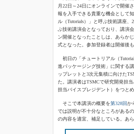
光伝送技
月22日～24日にオンラインで開催さ
“異端児
報を入手できる貴重な機会として知
改革、執
ル（Tutorials）」と呼ぶ技術講座
イノベー
ぶ技術講演会となっており、講演
JASA発
ン開催となったことしは、あらか
IHSア
式となった。参加登録者は開催後
「英語に
ための新
初日の「チュートリアル（Tutori
進パッケージング技術」に関する講演「TSMC pac
ップレットと3次元集積に向けたT
た。講演者はTSMCで研究開発担
担当バイスプレジデント）をつとめるDo
そこで本講演の概要を
第328回
か
では説明が不十分なところがある
の内容を適宜、補足している。あ