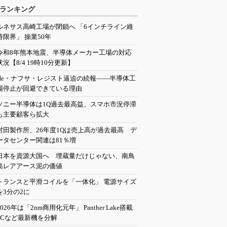
ランキング
ルネサス高崎工場が閉鎖へ 「6インチライン維
持限界」 操業50年
令和8年熊本地震、半導体メーカー工場の対応
状況【8/4 19時10分更新】
He・ナフサ・レジスト逼迫の続報――半導体工
場停止が回避できている理由
ソニー半導体は1Q過去最高益、スマホ市況停滞
も主要顧客ら拡大
村田製作所、26年度1Qは売上高が過去最高 デ
ータセンター関連は81％増
日本を資源大国へ 埋蔵量だけじゃない、南鳥
島レアアース泥の価値
トランスと平滑コイルを「一体化」 電源サイズ
を3分の2に
2026年は「2nm商用化元年」 Panther Lake搭載
PCなど最新機を分解