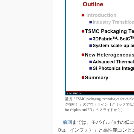
講演「TSMC packaging technologies
グ技術）」のアウトライン［クリックで拡大］ 出所：TSM
for chiplets and 3D」のスライドから）
前回
までは、モバイル向けの低コスト高
Out、インフォ）」と高性能コン