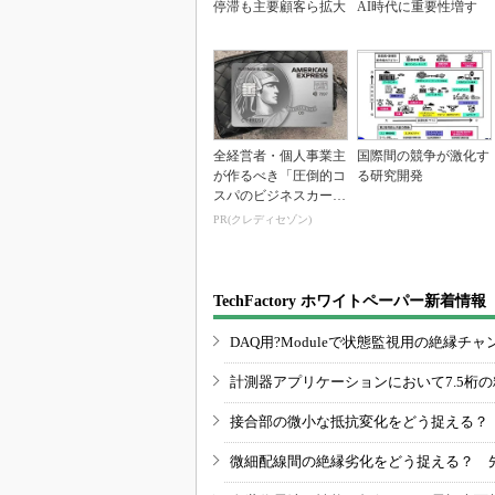
停滞も主要顧客ら拡大
AI時代に重要性増す
全経営者・個人事業主
国際間の競争が激化す
が作るべき「圧倒的コ
る研究開発
スパのビジネスカー
ド」
PR(クレディセゾン)
TechFactory ホワイトペーパー新着情報
DAQ用?Moduleで状態監視用の絶縁
計測器アプリケーションにおいて7.5桁
接合部の微小な抵抗変化をどう捉える？
微細配線間の絶縁劣化をどう捉える？ 