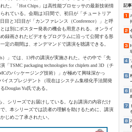
術を知る
れた。「Hot Chips」は高性能プロセッサの最新技術情
記事
エンジニア”が仕掛けた社内
られている。会期は3日間で、初日が「チュートリア
念の180日
、2日目と3日目が「カンファレンス（Conference）」と呼
ションは日本を救うのか
会とは別にポスター発表の機会も用意される。オンライ
IoT通信
じめ録画されたビデオをプログラムに沿って公開する形
ナリスト「未来展望」
も一定の期間は、オンデマンドで講演を聴講できる。
愛されないエンジニア」の
行動論
als）」では、13件の講演が実施された。その中で「先
kaging technologies for chiplets and 3D（チ
SMCのパッケージング技術）」が極めて興味深かっ
当バイスプレジデント（現在はシステム集積化手法開発
uglas Yu氏である。
ら、シリーズでお届けしている。なお講演の内容だけ
ので、本シリーズでは読者の理解を助けるために、講演
らかじめご了承されたい。