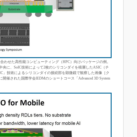
」と組み合わせた高性能コンピューティング（HPC）向けパッケージの例。
央に、SoIC技術によって2枚のシリコンダイを積層したASIC（チ
IC」技術によるシリコンダイの接続部を顕微鏡で観察した画像［ク
開催された国際学会IEDMのショートコース「Advanced 3D System