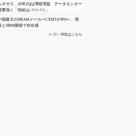
ルネサス、26年2Qは増収増益 データセンター
需要強く「供給はパツパツ」
中国最大のDRAMメーカーCXMTがIPOへ 増
産とHBM開発で存在感
≫
11～30位はこちら