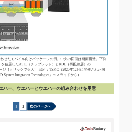
」と組み合わせたモバイル向けパッケージの例。中央の図面は断面構造。下側
イを積層したASIC（チップレット）とRDL（再配線層）の
ケージ［クリックで拡大］ 出所：TSMC（2020年12月に開催された国
tem Integration Technologies」のスライドから）
エハー、ウエハーとウエハーの組み合わせを用意
1
|
2
次のページへ