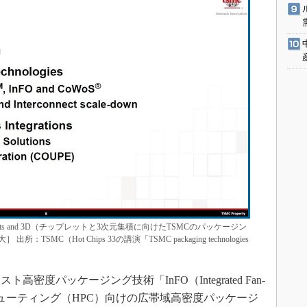
 for chiplets and 3D（チップレットと3次元集積に向けたTSMCのパッケージン
C（Hot Chips 33の講演「TSMC packaging technologies
密度パッケージング技術「InFO（Integrated Fan-
ピューティング（HPC）向けの広帯域高密度パッケージ