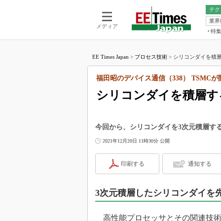
テク
業界
電池／エネル
ア
メディア
特
メ
福田昭の
LS
EE Times Japan
>
プロセス技術
>
シリコンダイを積層す
福田昭の
マ
湯之上隆
福田昭のデバイス通信（338） TSMC
FP
大山聡の
シリコンダイを積層する
大原雄介
ック
リタイア
今回から、シリコンダイを3次元積層する技術「So
学漂流記
2021年12月20日 11時30分 公開
世界を「
印刷する
通知する
踊るバズワ
Buzzwo
この10
3次元積層したシリコンダイを
で起こる
製品分解
高性能プロセッサとその関連技術に関す