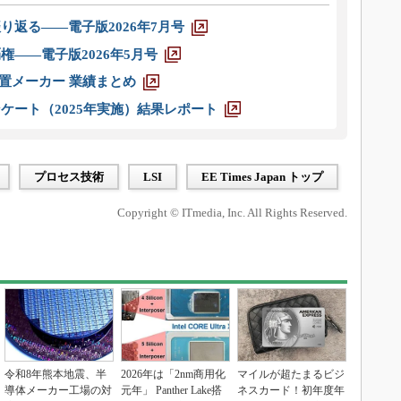
り返る――電子版2026年7月号
権――電子版2026年5月号
装置メーカー 業績まとめ
ケート（2025年実施）結果レポート
プロセス技術
LSI
EE Times Japan トップ
Copyright © ITmedia, Inc. All Rights Reserved.
令和8年熊本地震、半
2026年は「2nm商用化
マイルが超たまるビジ
導体メーカー工場の対
元年」 Panther Lake搭
ネスカード！初年度年