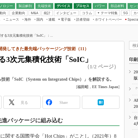
ノロジー
製品解剖
先端技術
デバイス
プロセス
パワー
部品材料
セン
動向
企業動向
統計
インタビュー
コラム
テーマ特集
カ
M&A
5G
ギー
ナログ
無線
集
ニュース
海外
国内
連載
電子版
読者登録
ホワイトペーパー
Specia
フィジカルAI
IoT・エッジコ
モリ
EXPO
Microchip情報
ストレージ通信
EE Times Japan×EDN Japan統合電
エッジAI
子版
I
SEMICON Japan
る3次元集積化技術「SoIC」：...
デバイス通信
パワーエレクトロニクス
電子ブックレット
イコン
CEATEC
のナノフォーカス
が開発してきた最先端パッケージング技術（11）
半導体後工程
GA
EdgeTech＋
業界スコープ
3次元集積化技術「SoIC」
読者調査（EE Times Research）
印刷
TECHNO-FRONT
のエレ・組み込みプレイバ
（1/2 ページ）
カーボンニュートラル
2
人とくるま展
版
IoT
直前エンジニアの社会人大
IC（System on Integrated Chips）」を解説する。
[
福田昭
，
EE Times Japan
]
電源設計（EDN Japan）
「
数字」で回してみよう
エレクトロニクス入門（EDN
A
Japan）
見る
Share
ード ～Behind the
2
rd
年で起こったこと、次の10年
台
先進パッケージに組み込む
こと
4
で探るアジアの新トレンド
る国際学会「Hot Chips」がことし（2021年）8