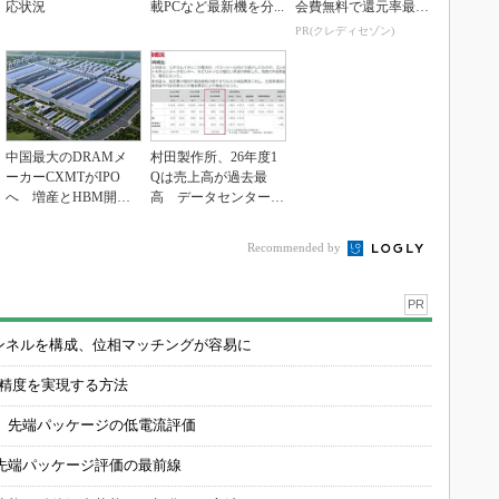
応状況
載PCなど最新機を分...
会費無料で還元率最大
1.125%
PR(クレディセゾン)
中国最大のDRAMメ
村田製作所、26年度1
ーカーCXMTがIPO
Qは売上高が過去最
へ 増産とHBM開発
高 データセンター関
で存在感
連は81％増
Recommended by
PR
チャンネルを構成、位相マッチングが容易に
の精度を実現する方法
 先端パッケージの低電流評価
先端パッケージ評価の最前線