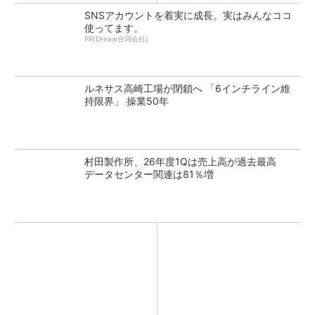
SNSアカウントを着実に成長。実はみんなココ
使ってます。
PR(Dreaw合同会社)
ルネサス高崎工場が閉鎖へ 「6インチライン維
持限界」 操業50年
村田製作所、26年度1Qは売上高が過去最高
データセンター関連は81％増