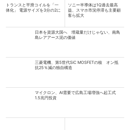
トランスと平滑コイルを「一
ソニー半導体は1Q過去最高
体化」 電源サイズを3分の2に
益、スマホ市況停滞も主要顧
客ら拡大
日本を資源大国へ 埋蔵量だけじゃない、南鳥
島レアアース泥の価値
三菱電機、第5世代SiC MOSFETの核 オン抵
抗25％減の独自構造
マイクロン、AI需要で広島工場増強へ起工式
1.5兆円投資