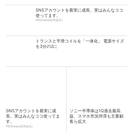
SNSアカウントを着実に成長。実はみんなココ
使ってます。
PR(Dreaw合同会社)
トランスと平滑コイルを「一体化」 電源サイズ
を3分の2に
SNSアカウントを着実に成
ソニー半導体は1Q過去最高
長。実はみんなココ使ってま
益、スマホ市況停滞も主要顧
す。
客ら拡大
PR(Dreaw合同会社)