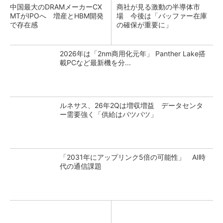
中国最大のDRAMメーカーCX
商社が見る激動の半導体市
MTがIPOへ 増産とHBM開発
場 今後は「バッファー在庫
で存在感
の確保が重要に」
2026年は「2nm商用化元年」 Panther Lake搭
載PCなど最新機を分...
ルネサス、26年2Qは増収増益 データセンタ
ー需要強く「供給はパツパツ」
「2031年にアップリンク5倍の可能性」 AI時
代の通信課題