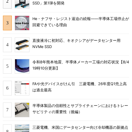
SSD」第1弾を開発
He・ナフサ・レジスト逼迫の続報――半導体工場停止が
回避できている理由
直接液冷に初対応、キオクシアがデータセンター用
NVMe SSD
令和8年熊本地震、半導体メーカー工場の対応状況【8/4
19時10分更新】
FAや光デバイスがけん引 三菱電機、26年度Q1売上高
は過去最高
半導体製品の信頼性とサプライチェーンにおけるトレー
サビリティの重要性（後編）
三菱電機、米国にデータセンター向け冷却機器の新拠点