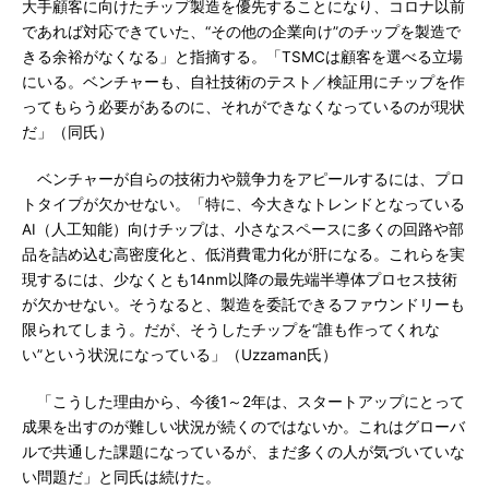
大手顧客に向けたチップ製造を優先することになり、コロナ以前
であれば対応できていた、“その他の企業向け”のチップを製造で
きる余裕がなくなる」と指摘する。「TSMCは顧客を選べる立場
にいる。ベンチャーも、自社技術のテスト／検証用にチップを作
ってもらう必要があるのに、それができなくなっているのが現状
だ」（同氏）
ベンチャーが自らの技術力や競争力をアピールするには、プロ
トタイプが欠かせない。「特に、今大きなトレンドとなっている
AI（人工知能）向けチップは、小さなスペースに多くの回路や部
品を詰め込む高密度化と、低消費電力化が肝になる。これらを実
現するには、少なくとも14nm以降の最先端半導体プロセス技術
が欠かせない。そうなると、製造を委託できるファウンドリーも
限られてしまう。だが、そうしたチップを“誰も作ってくれな
い”という状況になっている」（Uzzaman氏）
「こうした理由から、今後1～2年は、スタートアップにとって
成果を出すのが難しい状況が続くのではないか。これはグローバ
ルで共通した課題になっているが、まだ多くの人が気づいていな
い問題だ」と同氏は続けた。