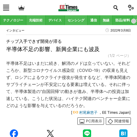
テクノロジー
先端技術
デバイス
センシング
通信
無線
部品/材料
インタビュー
2022年3月8日
チップ入手できず開発が滞る
半導体不足の影響、新興企業にも波及
（1/2 ページ）
半導体不足はいまだに続き、解消のメドは立っていない。それど
ころか、新型コロナウイルス感染症（COVID-19）の収束も見え
ず、ロシアによるウクライナ侵攻が発生するなど、半導体関連の
サプライチェーンが不安定になる要素は増えている。それに伴っ
て、半導体製造の“自国回帰”の動きが進み、半導体への投資は加
速している。こうした状況は、ハイテク関連のベンチャー企業に
どのような影響を与えているのだろうか。
[
村尾麻悠子
，EE Times Japan]
PC用表示
関連情報