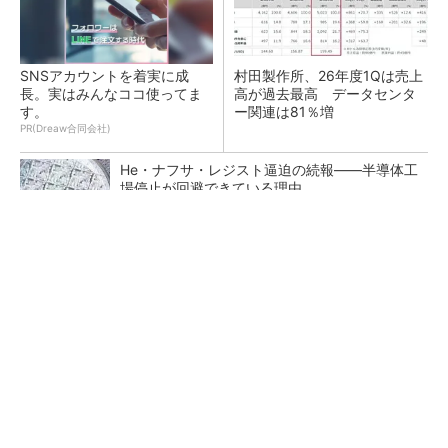
SNSアカウントを着実に成
村田製作所、26年度1Qは売上
長。実はみんなココ使ってま
高が過去最高 データセンタ
す。
ー関連は81％増
PR(Dreaw合同会社)
He・ナフサ・レジスト逼迫の続報――半導体工
場停止が回避できている理由
ソニー半導体は1Q過去最高益、スマホ市況停滞
も主要顧客ら拡大
マイクロン、AI需要で広島工場増強へ起工式
1.5兆円投資