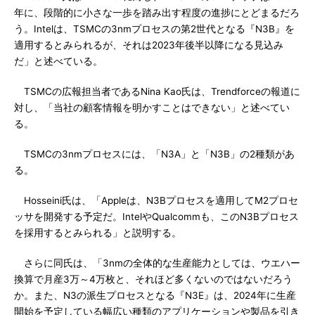
年に、段階的に小さな一歩を踏み出す程度の進捗にとどまるだろ
う。Intelは、TSMCの3nmプロセスの第2世代となる『N3B』を
適用するとみられるが、それは2023年後半以降になる見込み
だ」と述べている。
TSMCの広報担当者であるNina Kao氏は、Trendforceの報道に
対し、「当社の顧客情報を明かすことはできない」と述べてい
る。
TSMCの3nmプロセスには、「N3A」と「N3B」の2種類があ
る。
Hosseini氏は、「Appleは、N3Bプロセスを適用してM2プロセ
ッサを開発する予定だ。IntelやQualcommも、このN3Bプロセス
を採用するとみられる」と説明する。
さらに同氏は、「3nmの全体的な生産能力としては、ウエハー
換算で月産3万～4万枚と、それほど多くないのではないだろう
か。また、N3の派生プロセスとなる『N3E』は、2024年に生産
開始を予定している幅広い種類のアプリケーションや製品を引き