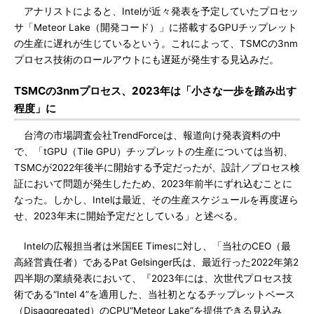
アナリストによると、Intelが近々発表を予定していたプロセッ
サ「Meteor Lake（開発コード）」に搭載するGPUチップレット
の生産に遅れが生じているという。これによって、TSMCの3nm
プロセス技術のロールアウトにも遅延が発生する見込みだ。
TSMCの3nmプロセス、2023年は「小さな一歩を踏み出す
程度」に
台湾の市場調査会社TrendForceは、報道向け発表資料の中
で、「tGPU（Tile GPU）チップレットの生産については当初、
TSMCが2022年後半に開始する予定だったが、設計／プロセス検
証において問題が発生したため、2023年前半にずれ込むことに
なった。しかし、Intelは最近、その生産スケジュールを再度遅ら
せ、2023年末に開始予定だとしている」と述べる。
Intelの広報担当者は米国EE Timesに対し、「当社のCEO（最
高経営責任者）であるPat Gelsinger氏は、最近行った2022年第2
四半期の業績発表において、『2023年には、次世代プロセス技
術である“Intel 4”を適用した、当社初となるチップレットベース
（Disaggregated）のCPU“Meteor Lake”を提供できる見込み