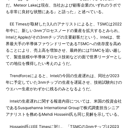
だ。Meteor Lakeは現在、当社および顧客企業のいずれのラボで
も非常に良好な状態にある』と語った」と述べている。
EE Timesが取材した3人のアナリストによると、TSMCは2022
年中に、新しい3nmプロセスノードの量産を拡大するとみられ、
IntelとAppleがその3nmチップの主要顧客だという。Intelは、世
界最大手の半導体ファウンドリーであるTSMCへの依存度を高め
ることにより、売上高を増加させ、最終的にはTSMCを追い越し
て、製造規模や半導体プロセス技術などの面で世界リーダーとし
ての地位を獲得したい考えのようだ。
Trendforceによると、Intelの今回の生産遅れは、同社が2023
年に予定していた3nmチップの生産を遅延させ、技術試験向けの
ウエハー生産がわずかに残るのみとなるようだ。
Intelの生産遅れに関する報道内容については、米国の投資会社
であるSusquehanna International Groupで株式調査担当シニア
アナリストを務めるMehdi Hosseini氏も同じ見解を示している。
Hosseini氏はEE Timesに対し、「TSMCの3nmチップは2023