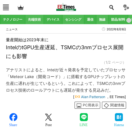
テクノロジー
先端技術
デバイス
センシング
通信
無線
部品/材料
ニュース
2022年8月9日
量産開始は2023年末に
IntelのtGPU生産遅延、TSMCの3nmプロセス展開
にも影響
（1/2 ページ）
アナリストによると、Intelが近々発表を予定していたプロセッサ
「Meteor Lake（開発コード）」に搭載するGPUチップレットの
生産に遅れが生じているという。これによって、TSMCの3nmプ
ロセス技術のロールアウトにも遅延が発生する見込みだ。
[
Alan Patterson
，EE Times]
PC用表示
関連情報
Share
Post
LINE
Hatena