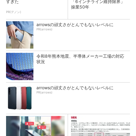
すぎた
「6インチライン維持限界」
操業50年
PR(デノン)
arrowsの頑丈さがとんでもないレベルに
PR(arrows)
令和8年熊本地震、半導体メーカー工場の対応
状況
arrowsの頑丈さがとんでもないレベルに
PR(arrows)