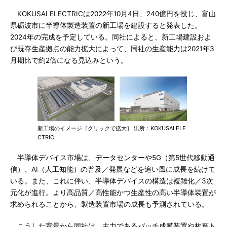
KOKUSAI ELECTRICは2022年10月4日、240億円を投じ、富山
県砺波市に半導体製造装置の新工場を建設すると発表した。
2024年の完成を予定している。同社によると、新工場建設およ
び既存生産拠点の能力拡大によって、同社の生産能力は2021年3
月期比で約2倍になる見込みという。
新工場のイメージ［クリックで拡大］ 出所：KOKUSAI ELE
CTRIC
半導体デバイス市場は、データセンターや5G（第5世代移動通
信）、AI（人工知能）の普及／発展などを追い風に成長を続けて
いる。また、これに伴い、半導体デバイスの構造は複雑化／3次
元化が進行。より高品質／高性能かつ生産性の高い半導体装置が
求められることから、製造装置市場の成長も予測されている。
こうした背景から同社は、主力であるバッチ成膜装置や枚葉ト