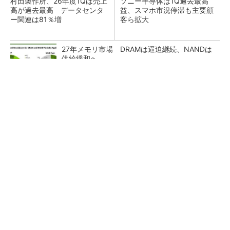
村田製作所、26年度1Qは売上
ソニー半導体は1Q過去最高
高が過去最高 データセンタ
益、スマホ市況停滞も主要顧
ー関連は81％増
客ら拡大
27年メモリ市場 DRAMは逼迫継続、NANDは
供給緩和へ
マイクロン、AI需要で広島工場増強へ起工式
1.5兆円投資
ルネサス、26年2Qは増収増益 データセンタ
ー需要強く「供給はパツパツ」