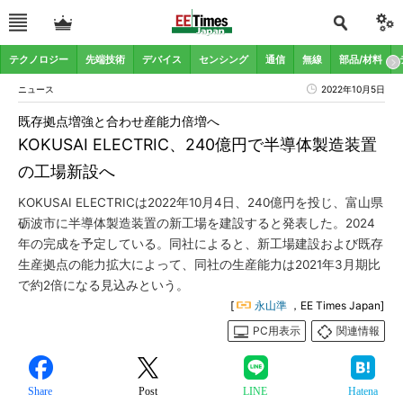
テクノロジー
先端技術
デバイス
センシング
通信
無線
部品/材料
ニュース
2022年10月5日
既存拠点増強と合わせ産能力倍増へ
KOKUSAI ELECTRIC、240億円で半導体製造装置
の工場新設へ
KOKUSAI ELECTRICは2022年10月4日、240億円を投じ、富山県
砺波市に半導体製造装置の新工場を建設すると発表した。2024
年の完成を予定している。同社によると、新工場建設および既存
生産拠点の能力拡大によって、同社の生産能力は2021年3月期比
で約2倍になる見込みという。
[
永山準
，EE Times Japan]
PC用表示
関連情報
Share
Post
LINE
Hatena