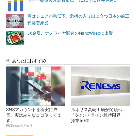
世界半導体製造装置市場、2022年は過去最高に
実はシェアが急低下、危機の入り口に立つ日本の前工
程装置産業
JX金属、ナノワイヤ関連のNanoWiredに出資
あなたにおすすめ
SNSアカウントを着実に成
ルネサス高崎工場が閉鎖へ
長。実はみんなココ使ってま
「6インチライン維持限界」
す。
操業50年
PR(Dreaw合同会社)