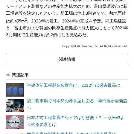
リートメント装置などの生産能力拡大のため、富山県砺波市に新
工場建設を決定したという。新工場は地上3階建てで、敷地面積
2
は約4万m
。2023年の着工、2024年の完成を予定。同工場建設
と、富山市および韓国の既存生産拠点の能力拡大によって2021年
3月期比で生産能力は約2倍になる見込みだ。
Copyright © ITmedia, Inc. All Rights Reserved.
関連情報
関連記事
半導体前工程製造装置向け、2022年は過去最高に
後工程市場で日本勢の巻き返し図る、専門展示会新設
へ
日本の前工程装置のシェアはなぜ低下？ ～欧米韓よ
り劣る要素とは