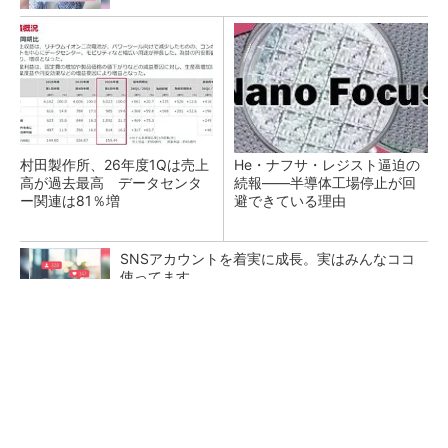
村田製作所、26年度1Qは売上
He・ナフサ・レジスト逼迫の
高が過去最高 データセンタ
続報――半導体工場停止が回
ー関連は81％増
避できている理由
SNSアカウントを着実に成長。実はみんなココ
使ってます。
PR(Dreaw合同会社)
ソニー半導体は1Q過去最高益、スマホ市況停滞
も主要顧客ら拡大