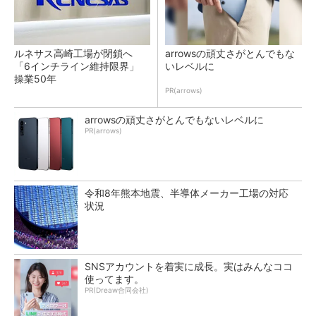
ルネサス高崎工場が閉鎖へ
arrowsの頑丈さがとんでもな
「6インチライン維持限界」
いレベルに
操業50年
PR(arrows)
arrowsの頑丈さがとんでもないレベルに
PR(arrows)
令和8年熊本地震、半導体メーカー工場の対応
状況
SNSアカウントを着実に成長。実はみんなココ
使ってます。
PR(Dreaw合同会社)