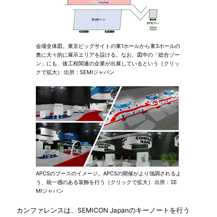
会場全体図。東京ビッグサイトの東1ホールから東3ホールの
奥に大々的に展示エリアを設ける。なお、図中の「総合ゾー
ン」にも、後工程関連の企業が出展しているという［クリッ
クで拡大］ 出所：SEMIジャパン
APCSのブースのイメージ。APCSの開催がより強調されるよ
う、統一感のある装飾を行う［クリックで拡大］ 出所：SE
MIジャパン
カンファレンスは、SEMICON Japanのキーノートを行う