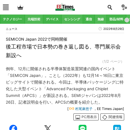
テクノロジー
先端技術
デバイス
センシング
通信
無線
部品/材料
ニュース
2022年8月29日
SEMICON Japan 2022で同時開催
後工程市場で日本勢の巻き返し図る、専門展示会
新設へ
（1/2 ページ）
例年、12月に開催される半導体製造装置関連の国内イベント
「SEMICON Japan」。ことし（2022年）も12月14～16日に東京
ビッグサイトで開催される。今回は、半導体パッケージングに特
化した大型イベント「Advanced Packaging and Chiplet
Summit（APCS）」が新設される。SEMIジャパンは2022年8月
26日、記者説明会を行い、APCSの概要を紹介した。
[
村尾麻悠子
，EE Times Japan]
PC用表示
関連情報