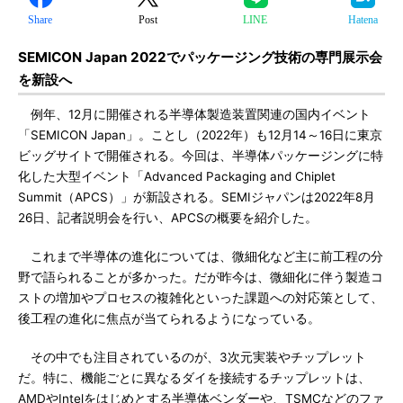
Share
Post
LINE
Hatena
SEMICON Japan 2022でパッケージング技術の専門展示会
を新設へ
例年、12月に開催される半導体製造装置関連の国内イベント
「SEMICON Japan」。ことし（2022年）も12月14～16日に東京
ビッグサイトで開催される。今回は、半導体パッケージングに特
化した大型イベント「Advanced Packaging and Chiplet
Summit（APCS）」が新設される。SEMIジャパンは2022年8月
26日、記者説明会を行い、APCSの概要を紹介した。
これまで半導体の進化については、微細化など主に前工程の分
野で語られることが多かった。だが昨今は、微細化に伴う製造コ
ストの増加やプロセスの複雑化といった課題への対応策として、
後工程の進化に焦点が当てられるようになっている。
その中でも注目されているのが、3次元実装やチップレット
だ。特に、機能ごとに異なるダイを接続するチップレットは、
AMDやIntelをはじめとする半導体ベンダーや、TSMCなどのファ