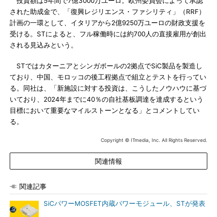
投資額は5年間で7億3000万ユーロ。欧州委員会によって承認
された助成金で、「復興レジリエンス・ファシリティ」（RRF）
計画の一環として、イタリアから2億9250万ユーロの財政支援を
受ける。STによると、フル稼働時には約700人の直接雇用が創出
される見込みという。
STではカターニアとシンガポールの2拠点でSiC製品を製造し
ており、中国、モロッコの後工程拠点で組立とテストを行ってい
る。同社は、「新施設に対する投資は、こうしたノウハウに基づ
いており、2024年までに40％の自社基板調達を達成するという
目標において重要なマイルストーンとなる」とコメントしてい
る。
Copyright © ITmedia, Inc. All Rights Reserved.
関連情報
関連記事
SiCパワーMOSFET内蔵パワーモジュール、STが発表