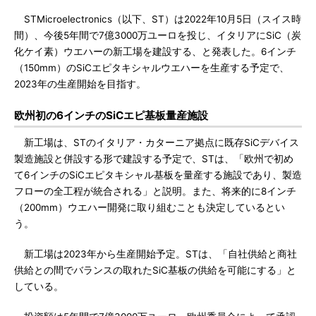
STMicroelectronics（以下、ST）は2022年10月5日（スイス時
間）、今後5年間で7億3000万ユーロを投じ、イタリアにSiC（炭
化ケイ素）ウエハーの新工場を建設する、と発表した。6インチ
（150mm）のSiCエピタキシャルウエハーを生産する予定で、
2023年の生産開始を目指す。
欧州初の6インチのSiCエピ基板量産施設
新工場は、STのイタリア・カターニア拠点に既存SiCデバイス
製造施設と併設する形で建設する予定で、STは、「欧州で初め
て6インチのSiCエピタキシャル基板を量産する施設であり、製造
フローの全工程が統合される」と説明。また、将来的に8インチ
（200mm）ウエハー開発に取り組むことも決定しているとい
う。
新工場は2023年から生産開始予定。STは、「自社供給と商社
供給との間でバランスの取れたSiC基板の供給を可能にする」と
している。