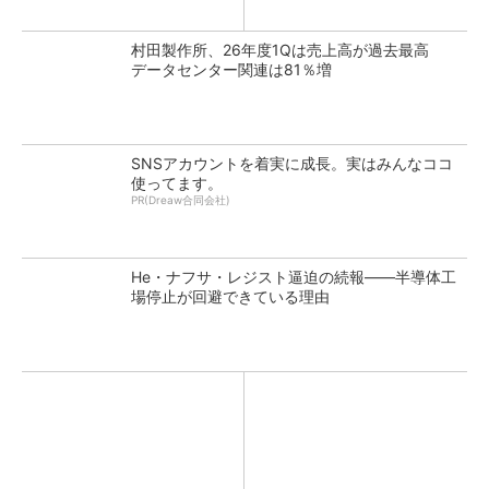
村田製作所、26年度1Qは売上高が過去最高
データセンター関連は81％増
SNSアカウントを着実に成長。実はみんなココ
使ってます。
PR(Dreaw合同会社)
He・ナフサ・レジスト逼迫の続報――半導体工
場停止が回避できている理由