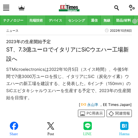
テクノロジー
先端技術
デバイス
センシング
通信
無線
部品/材料
ニュース
2022年10月6日
2023年の生産開始予定
ST、7.3億ユーロでイタリアにSiCウエハー工場新
設へ
STMicroelectronicsは2022年10月5日（スイス時間）、今後5年
間で7億3000万ユーロを投じ、イタリアにSiC（炭化ケイ素）ウ
エハーの新工場を建設する、と発表した。6インチ（150mm）の
SiCエピタキシャルウエハーを生産する予定で、2023年の生産開
始を目指す。
[
永山準
，EE Times Japan]
PC用表示
関連情報
Share
Post
LINE
Hatena