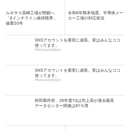
ルネサス高崎工場が閉鎖へ
令和8年熊本地震、半導体メー
「6インチライン維持限界」
カー工場の対応状況
操業50年
SNSアカウントを着実に成長。実はみんなココ
使ってます。
PR(Dreaw合同会社)
SNSアカウントを着実に成長。実はみんなココ
使ってます。
PR(Dreaw合同会社)
村田製作所、26年度1Qは売上高が過去最高
データセンター関連は81％増