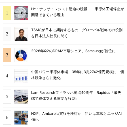
He・ナフサ・レジスト逼迫の続報――半導体工場停止が
回避できている理由
TSMCが日本に期待するもの グローバル戦略での役割
を日本法人社長に聞く
2026年Q2のDRAM市場シェア、Samsungが首位に
中国パワー半導体市場、35年に3兆2742億円規模に 価
格競争さらに激化
Lam Researchフィラッハ拠点40周年 Rapidus「最先
端半導体支える重要な役割」
NXP、Ambarella買収を検討か 狙いは車載とエッジAI
強化