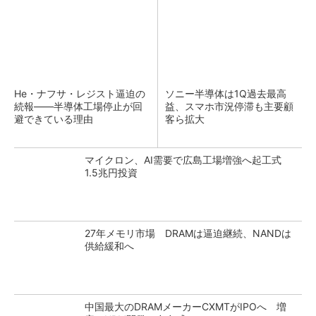
He・ナフサ・レジスト逼迫の
ソニー半導体は1Q過去最高
続報――半導体工場停止が回
益、スマホ市況停滞も主要顧
避できている理由
客ら拡大
マイクロン、AI需要で広島工場増強へ起工式
1.5兆円投資
27年メモリ市場 DRAMは逼迫継続、NANDは
供給緩和へ
中国最大のDRAMメーカーCXMTがIPOへ 増