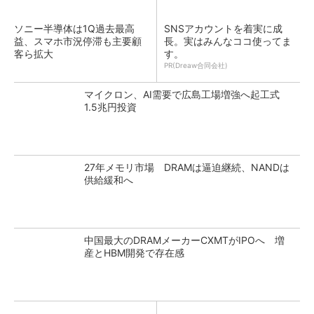
ソニー半導体は1Q過去最高
SNSアカウントを着実に成
益、スマホ市況停滞も主要顧
長。実はみんなココ使ってま
客ら拡大
す。
PR(Dreaw合同会社)
マイクロン、AI需要で広島工場増強へ起工式
1.5兆円投資
27年メモリ市場 DRAMは逼迫継続、NANDは
供給緩和へ
中国最大のDRAMメーカーCXMTがIPOへ 増
産とHBM開発で存在感