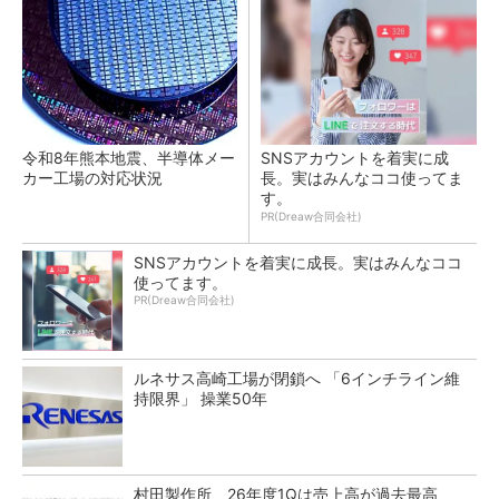
令和8年熊本地震、半導体メー
SNSアカウントを着実に成
カー工場の対応状況
長。実はみんなココ使ってま
す。
PR(Dreaw合同会社)
SNSアカウントを着実に成長。実はみんなココ
使ってます。
PR(Dreaw合同会社)
ルネサス高崎工場が閉鎖へ 「6インチライン維
持限界」 操業50年
村田製作所、26年度1Qは売上高が過去最高