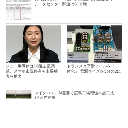
データセンター関連は81％増
ソニー半導体は1Q過去最高
トランスと平滑コイルを「一
益、スマホ市況停滞も主要顧
体化」 電源サイズを3分の2に
客ら拡大
マイクロン、AI需要で広島工場増強へ起工式
1.5兆円投資
He・ナフサ・レジスト逼迫の続報――半導体工
場停止が回避できている理由