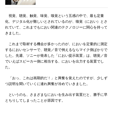
視覚、聴覚、触覚、味覚、嗅覚という五感の中で、最も定量
化、デジタル化が難しいとされているのが、嗅覚（におい）とさ
れていて、これまでもにおい関連のテクノロジーに関心を持って
きました。
これまで取材する機会が多かったのが、においを定量的に測定
するにおいセンサーで、聴覚／音で例えるならマイク側ばかりで
した。先週、ソニーが発表した「におい提示装置」は、聴覚／音
でいえばスピーカー側に相当する、においを出力する装置でし
た。
「おっ、これは画期的だ！」と興奮を覚えたのですが、少しず
つ説明を聞いていくに連れ興奮が冷めていきました。
というのも、さまざまなにおいを生み出す装置だと、勝手に早
とちりしてしまったことが原因です。