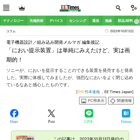
テクノロジー
先端技術
デバイス
センシング
通信
無線
部品/材料
コラム
2022年10月12日
電子機器設計／組み込み開発メルマガ 編集後記
「におい提示装置」は単純にみえたけど、実は画
期的！
ソニーが、においを提示することのできる装置を発売すると発表
した。実際に体感してみましたが、強烈なにおいをよく閉じ込め
ているなあと感心したものです。
[
竹本達哉
，EE Times Japan]
PC用表示
関連情報
Share
Post
LINE
Hatena
この記事は、2022年10月11日発行の