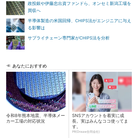
政投銀や伊藤忠出資ファンドら、オンセミ新潟工場を
買収へ
半導体製造の米国回帰、CHIPS法がエンジニアに与え
る影響は
サプライチェーン専門家がCHIPS法を分析
あなたにおすすめ
令和8年熊本地震、半導体メー
SNSアカウントを着実に成
カー工場の対応状況
長。実はみんなココ使ってま
す。
PR(Dreaw合同会社)