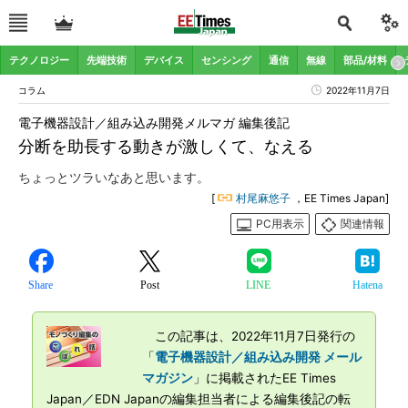
テクノロジー
先端技術
デバイス
センシング
通信
無線
部品/材料
コラム
2022年11月7日
電子機器設計／組み込み開発メルマガ 編集後記
分断を助長する動きが激しくて、なえる
ちょっとツラいなあと思います。
[
村尾麻悠子
，EE Times Japan]
PC用表示
関連情報
Share
Post
LINE
Hatena
この記事は、2022年11月7日発行の
「
電子機器設計／組み込み開発 メール
マガジン
」に掲載されたEE Times
Japan／EDN Japanの編集担当者による編集後記の転