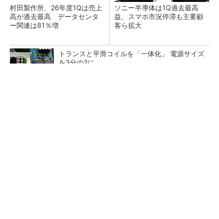
村田製作所、26年度1Qは売上
ソニー半導体は1Q過去最高
高が過去最高 データセンタ
益、スマホ市況停滞も主要顧
ー関連は81％増
客ら拡大
トランスと平滑コイルを「一体化」 電源サイズ
を3分の2に
マーシャルのヘッドホンが「ファッション」で
終わらない理由
PR(Marshall Group AB)
マイクロン、AI需要で広島工場増強へ起工式
1.5兆円投資