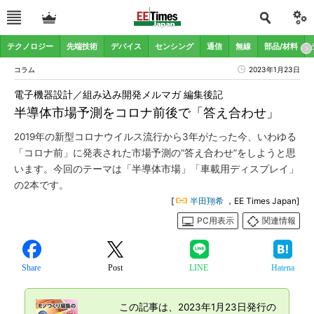
テクノロジー
先端技術
デバイス
センシング
通信
無線
部品/材料
コラム
2023年1月23日
電子機器設計／組み込み開発メルマガ 編集後記
半導体市場予測をコロナ前後で「答え合わせ」
2019年の新型コロナウイルス流行から3年がたった今、いわゆる
「コロナ前」に発表された市場予測の“答え合わせ”をしようと思
います。今回のテーマは「半導体市場」「車載用ディスプレイ」
の2本です。
[
半田翔希
，EE Times Japan]
PC用表示
関連情報
Share
Post
LINE
Hatena
この記事は、2023年1月23日発行の