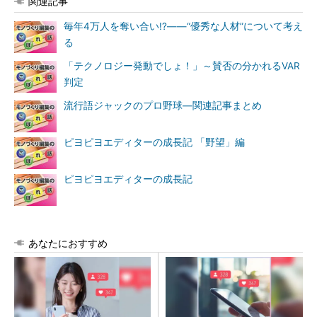
関連記事
毎年4万人を奪い合い!?――“優秀な人材”について考え
る
「テクノロジー発動でしょ！」～賛否の分かれるVAR
判定
流行語ジャックのプロ野球―関連記事まとめ
ピヨピヨエディターの成長記 「野望」編
ピヨピヨエディターの成長記
あなたにおすすめ