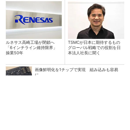
ルネサス高崎工場が閉鎖へ
TSMCが日本に期待するもの
「6インチライン維持限界」
グローバル戦略での役割を日
操業50年
本法人社長に聞く
画像鮮明化を1チップで実現 組み込みも容易
に
中国最大のDRAMメーカーCXMTがIPOへ 増
産とHBM開発で存在感
商社が見る激動の半導体市場 今後は「バッフ