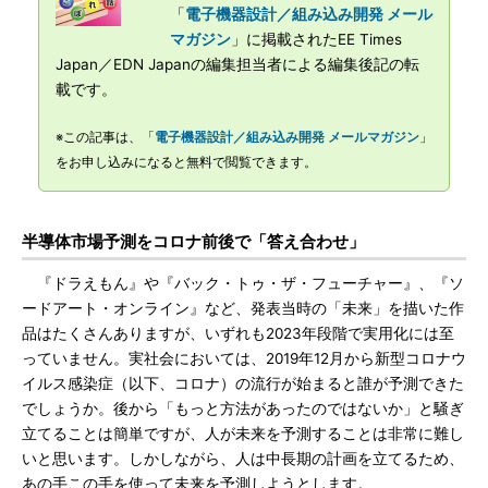
「
電子機器設計／組み込み開発 メール
マガジン
」に掲載されたEE Times
Japan／EDN Japanの編集担当者による編集後記の転
載です。
※この記事は、「
電子機器設計／組み込み開発 メールマガジン
」
をお申し込みになると無料で閲覧できます。
半導体市場予測をコロナ前後で「答え合わせ」
『ドラえもん』や『バック・トゥ・ザ・フューチャー』、『ソ
ードアート・オンライン』など、発表当時の「未来」を描いた作
品はたくさんありますが、いずれも2023年段階で実用化には至
っていません。実社会においては、2019年12月から新型コロナウ
イルス感染症（以下、コロナ）の流行が始まると誰が予測できた
でしょうか。後から「もっと方法があったのではないか」と騒ぎ
立てることは簡単ですが、人が未来を予測することは非常に難し
いと思います。しかしながら、人は中長期の計画を立てるため、
あの手この手を使って未来を予測しようとします。