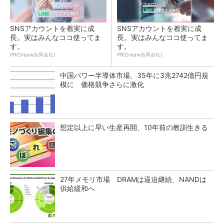
SNSアカウントを着実に成
SNSアカウントを着実に成
長。実はみんなココ使ってま
長。実はみんなココ使ってま
す。
す。
PR(Dreaw合同会社)
PR(Dreaw合同会社)
中国パワー半導体市場、35年に3兆2742億円規
模に 価格競争さらに激化
想定以上に早い生産再開、10年前の教訓生きる
27年メモリ市場 DRAMは逼迫継続、NANDは
供給緩和へ