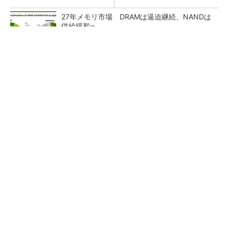
27年メモリ市場 DRAMは逼迫継続、NANDは
供給緩和へ
マイクロン、AI需要で広島工場増強へ起工式
1.5兆円投資
ルネサス、26年2Qは増収増益 データセンタ
ー需要強く「供給はパツパツ」