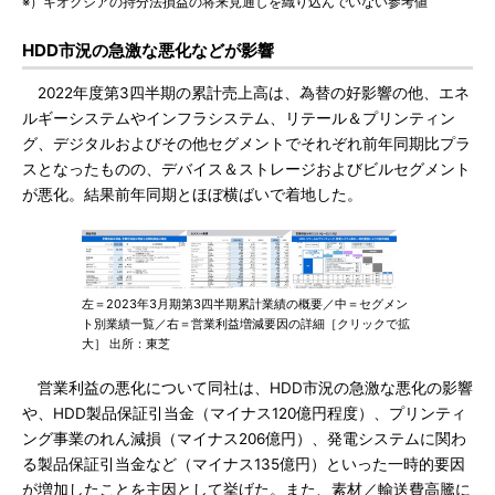
※）キオクシアの持分法損益の将来見通しを織り込んでいない参考値
HDD市況の急激な悪化などが影響
2022年度第3四半期の累計売上高は、為替の好影響の他、エネ
ルギーシステムやインフラシステム、リテール＆プリンティン
グ、デジタルおよびその他セグメントでそれぞれ前年同期比プラ
スとなったものの、デバイス＆ストレージおよびビルセグメント
が悪化。結果前年同期とほぼ横ばいで着地した。
左＝2023年3月期第3四半期累計業績の概要／中＝セグメン
ト別業績一覧／右＝営業利益増減要因の詳細［クリックで拡
大］ 出所：東芝
営業利益の悪化について同社は、HDD市況の急激な悪化の影響
や、HDD製品保証引当金（マイナス120億円程度）、プリンティ
ング事業のれん減損（マイナス206億円）、発電システムに関わ
る製品保証引当金など（マイナス135億円）といった一時的要因
が増加したことを主因として挙げた。また、素材／輸送費高騰に