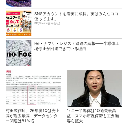
SNSアカウントを着実に成長。実はみんなココ
使ってます。
PR(Dreaw合同会社)
He・ナフサ・レジスト逼迫の続報――半導体工
場停止が回避できている理由
村田製作所、26年度1Qは売上
ソニー半導体は1Q過去最高
高が過去最高 データセンタ
益、スマホ市況停滞も主要顧
ー関連は81％増
客ら拡大