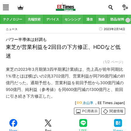
テクノロジー
先端技術
デバイス
センシング
通信
無線
部品/材料
ニュース
2023年2月14日
パワー半導体は好調も
東芝が営業利益を2回目の下方修正、HDDなど低
迷
（1/2 ページ）
東芝の2023年3月期第3四半期累計業績は、売上高が前年同期比
1％増とほぼ横ばいの2兆3702億円、営業利益が同795億円減の81
億円だった。通期予想も、営業利益を前回予想から300億円減の
950億円、純利益（参考値）を同600億円減の1300億円と、前回
に引き続き下方修正した。
[
永山準
，EE Times Japan]
PC用表示
関連情報
Share
Post
LINE
Hatena