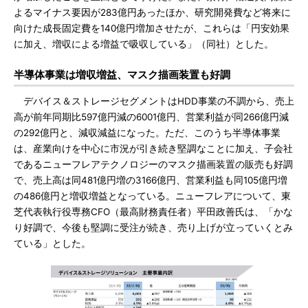
よるマイナス要因が283億円あったほか、研究開発費など将来に
向けた成長固定費を140億円増加させたが、これらは「円安効果
に加え、増収による増益で吸収している」（同社）とした。
半導体事業は増収増益、マスク描画装置も好調
デバイス＆ストレージセグメントはHDD事業の不調から、売上
高が前年同期比597億円減の6001億円、営業利益が同266億円減
の292億円と、減収減益になった。ただ、このうち半導体事業
は、産業向けを中心に市況が引き続き堅調なことに加え、子会社
であるニューフレアテクノロジーのマスク描画装置の販売も好調
で、売上高は同481億円増の3166億円、営業利益も同105億円増
の486億円と増収増益となっている。ニューフレアについて、東
芝代表執行役専務CFO（最高財務責任者）平田政善氏は、「かな
り好調で、今後も堅調に受注が続き、売り上げが立っていくとみ
ている」とした。