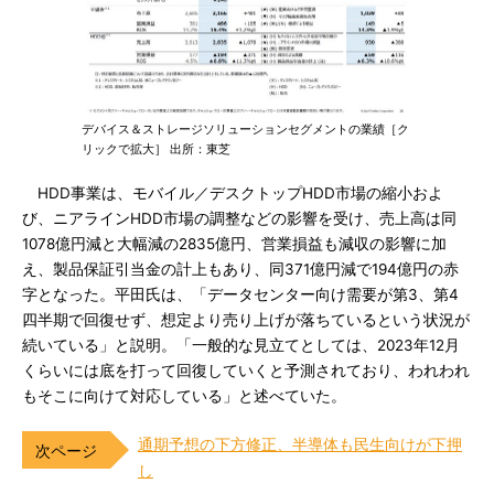
デバイス＆ストレージソリューションセグメントの業績［ク
リックで拡大］ 出所：東芝
HDD事業は、モバイル／デスクトップHDD市場の縮小およ
び、ニアラインHDD市場の調整などの影響を受け、売上高は同
1078億円減と大幅減の2835億円、営業損益も減収の影響に加
え、製品保証引当金の計上もあり、同371億円減で194億円の赤
字となった。平田氏は、「データセンター向け需要が第3、第4
四半期で回復せず、想定より売り上げが落ちているという状況が
続いている」と説明。「一般的な見立てとしては、2023年12月
くらいには底を打って回復していくと予測されており、われわれ
もそこに向けて対応している」と述べていた。
通期予想の下方修正、半導体も民生向けが下押
し