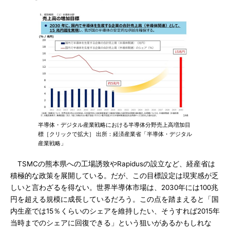
半導体・デジタル産業戦略における半導体分野売上高増加目
標［クリックで拡大］ 出所：経済産業省「半導体・デジタル
産業戦略」
TSMCの熊本県への工場誘致やRapidusの設立など、経産省は
積極的な政策を展開している。だが、この目標設定は現実感が乏
しいと言わざるを得ない。世界半導体市場は、2030年には100兆
円を超える規模に成長しているだろう。この点を踏まえると「国
内生産では15％くらいのシェアを維持したい、そうすれば2015年
当時までのシェアに回復できる」という狙いがあるかもしれな