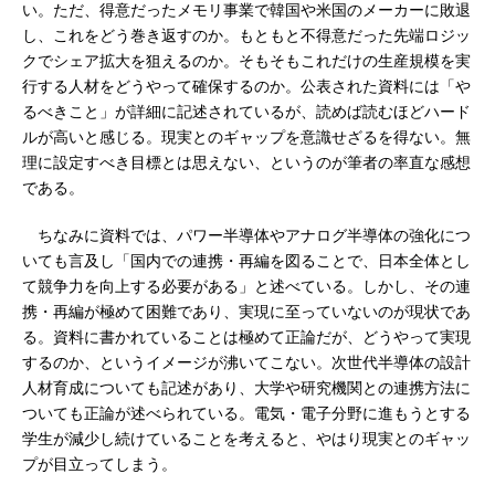
い。ただ、得意だったメモリ事業で韓国や米国のメーカーに敗退
し、これをどう巻き返すのか。もともと不得意だった先端ロジッ
クでシェア拡大を狙えるのか。そもそもこれだけの生産規模を実
行する人材をどうやって確保するのか。公表された資料には「や
るべきこと」が詳細に記述されているが、読めば読むほどハード
ルが高いと感じる。現実とのギャップを意識せざるを得ない。無
理に設定すべき目標とは思えない、というのが筆者の率直な感想
である。
ちなみに資料では、パワー半導体やアナログ半導体の強化につ
いても言及し「国内での連携・再編を図ることで、日本全体とし
て競争力を向上する必要がある」と述べている。しかし、その連
携・再編が極めて困難であり、実現に至っていないのが現状であ
る。資料に書かれていることは極めて正論だが、どうやって実現
するのか、というイメージが沸いてこない。次世代半導体の設計
人材育成についても記述があり、大学や研究機関との連携方法に
ついても正論が述べられている。電気・電子分野に進もうとする
学生が減少し続けていることを考えると、やはり現実とのギャッ
プが目立ってしまう。