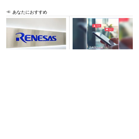
あなたにおすすめ
ルネサス高崎工場が閉鎖へ
SNSアカウントを着実に成
「6インチライン維持限界」
長。実はみんなココ使ってま
操業50年
す。
PR(Dreaw合同会社)
SNSアカウントを着実に成長。実はみんなココ
使ってます。
PR(Dreaw合同会社)
令和8年熊本地震、半導体メーカー工場の対応
状況