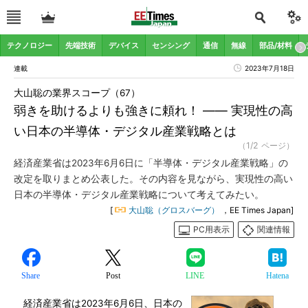
テクノロジー
先端技術
デバイス
センシング
通信
無線
部品/材料
連載
2023年7月18日
大山聡の業界スコープ（67）
弱きを助けるよりも強きに頼れ！ ―― 実現性の高
い日本の半導体・デジタル産業戦略とは
（1/2 ページ）
経済産業省は2023年6月6日に「半導体・デジタル産業戦略」の
改定を取りまとめ公表した。その内容を見ながら、実現性の高い
日本の半導体・デジタル産業戦略について考えてみたい。
[
大山聡（グロスバーグ）
，EE Times Japan]
PC用表示
関連情報
Share
Post
LINE
Hatena
経済産業省は2023年6月6日、日本の