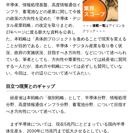
半導体、情報処理基盤、高度情報通信イ
ンフラ、蓄電池などの産業に関して今後
の政策の方向性を定めた「半導体・デジ
タル産業戦略」の改定を取りまとめ、
＞＞＞
連載一覧
はアイコンを
クリック＜＜＜
274ページに渡る膨大な資料を公表し
た。本戦略は「具体的プロジェクトを進めることで現実を変える
ことが目的である」とし、半導体・デジタル産業を取り巻く状
況、政府の実施状況、目指すべき方向性、などについて述べられ
ている。筆者としても、方向性や重要性については経産省に賛同
する一人だが、進め方や戦略については必ずしも賛同していな
い。今回は、その辺りについて述べてみたい。
目立つ現実とのギャップ
経産省は本戦略の「個別戦略」として、半導体分野、情報処理
分野、高度情報通信インフラ分野、蓄電池分野、について目指す
べき方向性について述べている。
まず半導体については、現在5兆円にとどまっている国内半導
体生産を、2030年に15兆円まで拡大させるとしている。