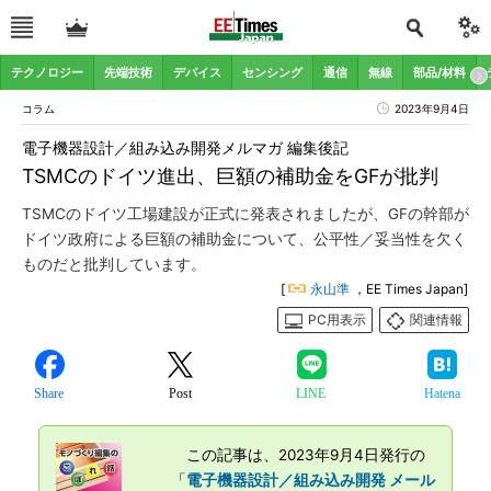
テクノロジー
先端技術
デバイス
センシング
通信
無線
部品/材料
コラム
2023年9月4日
電子機器設計／組み込み開発メルマガ 編集後記
TSMCのドイツ進出、巨額の補助金をGFが批判
TSMCのドイツ工場建設が正式に発表されましたが、GFの幹部が
ドイツ政府による巨額の補助金について、公平性／妥当性を欠く
ものだと批判しています。
[
永山準
，EE Times Japan]
PC用表示
関連情報
Share
Post
LINE
Hatena
この記事は、2023年9月4日発行の
「
電子機器設計／組み込み開発 メール