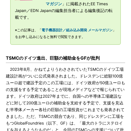
マガジン
」に掲載されたEE Times
Japan／EDN Japanの編集担当者による編集後記の転
載です。
※この記事は、「
電子機器設計／組み込み開発 メールマガジン
」
をお申し込みになると無料で閲覧できます。
TSMCのドイツ進出、巨額の補助金をGFが批判
2023年8月、かねてよりうわさされていたTSMCのドイツ工場
建設計画がついに公式発表されました。ドレスデンに総額100億
ユーロ超で建設予定のこの工場には、ドイツ政府が50億ユーロも
の支援をする予定であることが現地メディアなどで報じられてい
ます。ドイツ政府は2027年までに、自国への半導体工場建設な
どに対して200億ユーロの補助金を支給する予定で、支援を見込
む半導体メーカー各社の巨額の工場投資がこれまでも発表されて
きました。ただ、TSMCの競合であり、同じドレスデンに工場を
もつGlobalFoundries（以下、GF）は、「最大のトラにステロイ
ドを与えるようなものだ」と、今回のTSMCへの支援について批