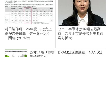
村田製作所、26年度1Qは売上
ソニー半導体は1Q過去最高
高が過去最高 データセンタ
益、スマホ市況停滞も主要顧
ー関連は81％増
客ら拡大
27年メモリ市場 DRAMは逼迫継続、NANDは
供給緩和へ
マイクロン、AI需要で広島工場増強へ起工式
1.5兆円投資
画像鮮明化を1チップで実現 組み込みも容易
に