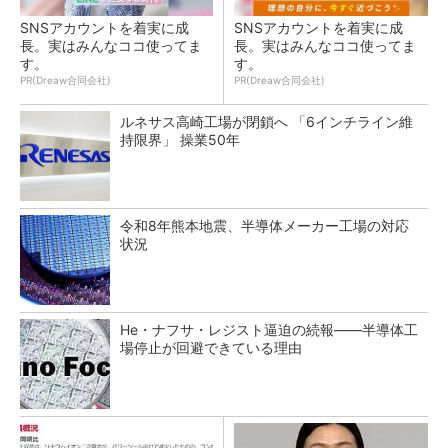
SNSアカウントを着実に成
SNSアカウントを着実に成
長。実はみんなココ使ってま
長。実はみんなココ使ってま
す。
す。
PR(Dreaw合同会社)
PR(Dreaw合同会社)
ルネサス高崎工場が閉鎖へ 「6インチライン維
持限界」 操業50年
令和8年熊本地震、半導体メーカー工場の対応
状況
He・ナフサ・レジスト逼迫の続報――半導体工
場停止が回避できている理由