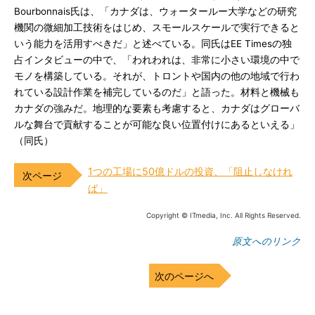
Bourbonnais氏は、「カナダは、ウォータールー大学などの研究
機関の微細加工技術をはじめ、スモールスケールで実行できると
いう能力を活用すべきだ」と述べている。同氏はEE Timesの独
占インタビューの中で、「われわれは、非常に小さい環境の中で
モノを構築している。それが、トロントや国内の他の地域で行わ
れている設計作業を補完しているのだ」と語った。材料と機械も
カナダの強みだ。地理的な要素も考慮すると、カナダはグローバ
ルな舞台で貢献することが可能な良い位置付けにあるといえる」
（同氏）
1つの工場に50億ドルの投資、「阻止しなけれ
ば」
Copyright © ITmedia, Inc. All Rights Reserved.
原文へのリンク
次のページへ