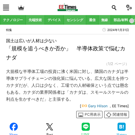
テクノロジー
先端技術
デバイス
センシング
通信
無線
部品/材料
特集
2024年1月31日
国土は広いが人材は少ない
「規模を追うべきか否か」 半導体政策で悩むカ
ナダ
（1/2 ページ）
大規模な半導体工場の投資に沸く米国に対し、隣国のカナダは半
導体サプライチェーンの強化策に悩んでいる。広大な国土を持つ
カナダだが、人口は少なく、工場での人材確保という点では懸念
もある。カナダの業界関係者は「カナダは、スモールスケールの
利点を生かすべきだ」と主張する。
[
Gary Hilson
，EE Times]
PC用表示
関連情報
Share
Post
LINE
Hatena