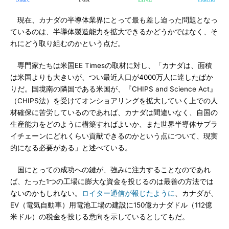
現在、カナダの半導体業界にとって最も差し迫った問題となっ
ているのは、半導体製造能力を拡大できるかどうかではなく、そ
れにどう取り組むのかという点だ。
専門家たちは米国EE Timesの取材に対し、「カナダは、面積
は米国よりも大きいが、つい最近人口が4000万人に達したばか
りだ。国境南の隣国である米国が、『CHIPS and Science Act』
（CHIPS法）を受けてオンショアリングを拡大していく上での人
材確保に苦労しているのであれば、カナダは間違いなく、自国の
生産能力をどのように構築すればよいか、また世界半導体サプラ
イチェーンにどれくらい貢献できるのかという点について、現実
的になる必要がある」と述べている。
国にとっての成功への鍵が、強みに注力することなのであれ
ば、たった1つの工場に膨大な資金を投じるのは最善の方法では
ないのかもしれない。
ロイター通信が報じたように
、カナダが、
EV（電気自動車）用電池工場の建設に150億カナダドル（112億
米ドル）の税金を投じる意向を示しているとしてもだ。