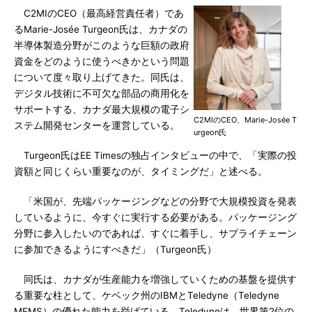
C2MIのCEO（最高経営責任者）であ
るMarie-Josée Turgeon氏は、カナダの
半導体製造分野がこのような巨額の政府
資金をどのように使うべきかという問題
について度々取り上げてきた。同氏は、
デジタル技術に不可欠な部品の商用化を
サポートする、カナダ最大規模の電子シ
C2MIのCEO、Marie-Josée T
ステム開発センターを運営している。
urgeon氏
Turgeon氏はEE Timesの独占インタビューの中で、「実際の投
資額と同じくらい重要なのが、タイミングだ」と述べる。
「米国が、先端パッケージングなどの分野で大規模投資を発表
しているように、今すぐに実行する必要がある。パッケージング
分野に参入したいのであれば、すぐに着手し、サプライチェーン
に参加できるようにすべきだ」（Turgeon氏）
同氏は、カナダが生産能力を増強していくための基盤を提供す
る重要な柱として、ケベック州のIBMとTeledyne（Teledyne
MEMS）の優れた能力を挙げている。Teledyneは、世界第2位の