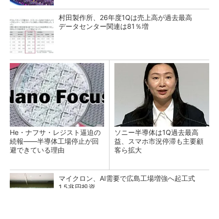
村田製作所、26年度1Qは売上高が過去最高
データセンター関連は81％増
He・ナフサ・レジスト逼迫の
ソニー半導体は1Q過去最高
続報――半導体工場停止が回
益、スマホ市況停滞も主要顧
避できている理由
客ら拡大
マイクロン、AI需要で広島工場増強へ起工式
1.5兆円投資