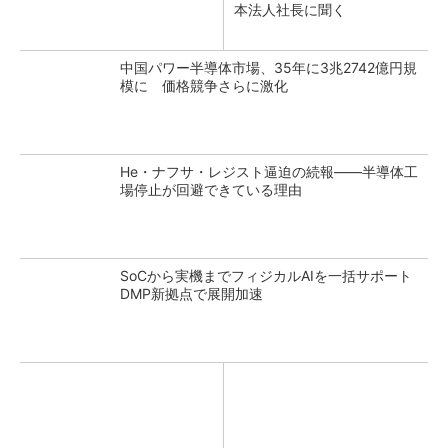
本法人社長に聞く
中国パワー半導体市場、35年に3兆2742億円規
模に 価格競争さらに激化
He・ナフサ・レジスト逼迫の続報――半導体工
場停止が回避できている理由
SoCから実機までフィジカルAIを一括サポート
DMP新拠点で展開加速