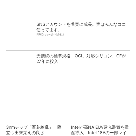
SNSアカウントを着実に成長。実はみんなココ
使ってます。
PR(Dreaw合同会社)
光接続の標準規格「OCI」対応シリコン、GFが
27年に投入
3nmチップ「百花繚乱」 際
Intelが高NA EUV露光装置を量
立つ出来栄えの良さ
産導入 Intel 18Aの一部レイ