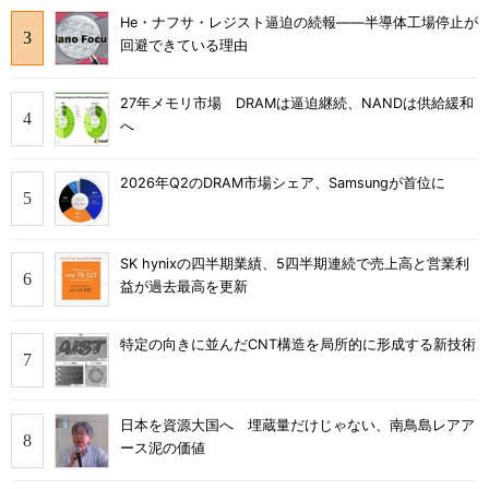
He・ナフサ・レジスト逼迫の続報――半導体工場停止が
回避できている理由
27年メモリ市場 DRAMは逼迫継続、NANDは供給緩和
へ
2026年Q2のDRAM市場シェア、Samsungが首位に
SK hynixの四半期業績、5四半期連続で売上高と営業利
益が過去最高を更新
特定の向きに並んだCNT構造を局所的に形成する新技術
日本を資源大国へ 埋蔵量だけじゃない、南鳥島レアア
ース泥の価値