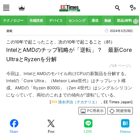
テクノロジー
先端技術
デバイス
センシング
通信
無線
部品/材料
連載
2024年3月29日
この10年で起こったこと、次の10年で起こること（81）
IntelとAMDのチップ戦略が「逆転」？ 最新Core
UltraとRyzenを分解
（1/4 ページ）
今回は、IntelとAMDのモバイル向けCPUの新製品を分解する。
Intelの「Core Ultra」（Meteor Lake世代）はチップレット構
成、AMDの「Ryzen 8000G」（Zen 4世代）はシングルシリコン
になっていて、両社のこれまでの傾向が“逆転”している。
[
清水洋治（テカナリエ）
，EE Times Japan]
PC用表示
関連情報
Share
Post
LINE
Hatena