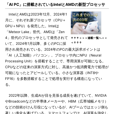
「AI PC」に搭載されているIntelとAMDの新型プロセッサ
IntelとAMDは2023年12月、2024年1
月に、それぞれ新プロセッサ（CPU＋
GPU＋NPU）を発売した。Intelは
「Meteor Lake」世代、AMDは「Zen
4」世代のプロセッサとして発売されて
↑↑↑＞＞＞連載一覧へ＜＜
＜↑↑↑
いて、2024年1月以降、多くのPCに採
用され発売されている。2024年のPCの最大訴求ポイントは
「AI（人工知能）パソコン」。プロセッサ内にNPU（Neural
Processing Unit）を搭載することで、専用演算が可能になる。
CPUなどの従来の演算方式に対し、高速かつ低消費電力で処理が
可能になったとアピールしている。小さな演算器（INT8や
FP16）を多数搭載することで処理を実行する構造になってい
る。
2022年以降、生成AIが目を見張る成長を遂げていて、NVIDIA
やBroadcomなどの半導体メーカーや、HBM（広帯域幅メモリ）
などの技術がけん引役になっているが、AIブームではエッジ側も
著しい進化を遂げている。スマートフォンでは、AI演算を強化し