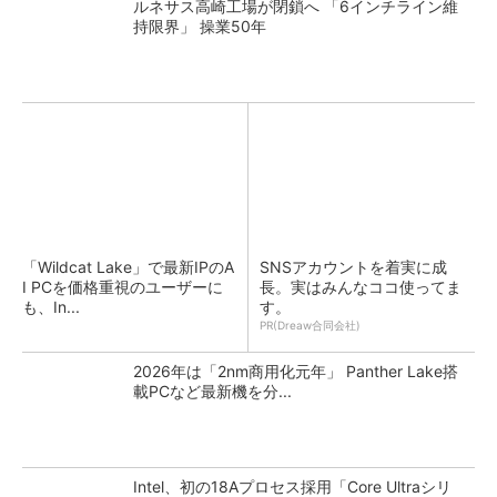
ルネサス高崎工場が閉鎖へ 「6インチライン維
持限界」 操業50年
「Wildcat Lake」で最新IPのA
SNSアカウントを着実に成
I PCを価格重視のユーザーに
長。実はみんなココ使ってま
も、In...
す。
PR(Dreaw合同会社)
2026年は「2nm商用化元年」 Panther Lake搭
載PCなど最新機を分...
Intel、初の18Aプロセス採用「Core Ultraシリ