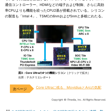
通信コントローラー、HDMIなどの端子および制御、さらに高効
率CPUよりも機能を絞ったCPU2基が搭載されている。シリコン
の製造も「Intel 4」、TSMCの6nmおよび5nmと多岐にわたる。
図3：Core Ultraの4つの機能シリコン
［クリックで拡大］
出所：テカナリエレポート
Core Ultraに残る、MovidiusとArcの気配
Copyright © ITmedia, Inc. All Rights Reserved.