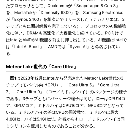
たプロセッサとして、Qualcommが「Snapdragon 8 Gen 3」
を、MediaTekが「Dimensity 9300」を、Samsung Electronics
が「Exynos 2400」を相次いでリリースした（テカナリエは、3
チップともに開封解析を完了している）。プロセッサのAI機能強
化に伴い、DRAMも高速化／大容量化し続けている。PC向けで
はIntelとAMDがAI機能を前面に押し出している。AI機能はIntelで
は「Intel AI Boost」、AMDでは「Ryzen AI」と命名されてい
る。
Meteor Lake世代の「Core Ultra」
図1
は2023年12月にIntelから発売されたMeteor Lake世代の3
チップ（モバイル向けCPU）、「Core Ultra 5」「Core Ultra
7」「Core Ultra 9」（ロー／ミドル／ハイ）のパッケージの様子
である。3チップともにパッケージ端子は同じ。ローはCPU14コ
ア、GPU7コア、ミドルハイはCPU16コア、GPU8コアとなって
いる。ミドルとハイの差はCPUの周波数で、ミドルでは最大
4.8GHz、ハイは5.1GHzだ。外観からもロー／ミドル／ハイは同
じシリコンを流用したものであることが分かる。