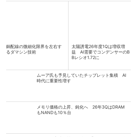
銅配線の微細化限界を左右す
太陽誘電26年度1Qは増収増
るダマシン技術
益 AI需要でコンデンサーのB
Bレシオ1.72に
ムーア氏も予見していたチップレット集積 AI
時代に重要性増す
メモリ価格の上昇、鈍化へ 26年3QはDRAM
もNANDも10％台