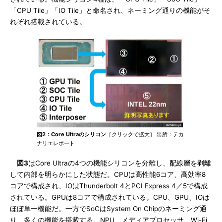
「CPU Tile」「IO Tile」と命名され、ネーミング通りの機能がそ
れぞれ搭載されている。
図2：Core Ultraのシリコン
［クリックで拡大］ 出所：テカ
ナリエレポート
図3
はCore Ultraの4つの機能シリコンを分離し、配線層を剥離
して内部を明らかにした状態だ。CPUは高性能6コア、高効率8
コアで構成され、IOはThunderbolt 4とPCI Express 4／5で構成
されている。GPUは8コアで構成されている。CPU、GPU、IOは
ほぼ単一機能だ。一方でSoCはSystem On Chipのネーミング通
り、多くの機能を搭載する。NPU、メディアプロセッサ、Wi-Fi