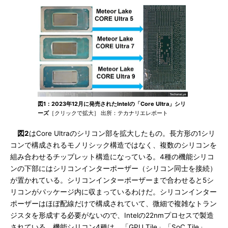
図1：2023年12月に発売されたIntelの「Core Ultra」シリ
ーズ
［クリックで拡大］ 出所：テカナリエレポート
図2
はCore Ultraのシリコン部を拡大したもの。長方形の1シリ
コンで構成されるモノリシック構造ではなく、複数のシリコンを
組み合わせるチップレット構造になっている。4種の機能シリコ
ンの下部にはシリコンインターポーザー（シリコン同士を接続）
が置かれている。シリコンインターポーザーまで合わせると5シ
リコンがパッケージ内に収まっているわけだ。シリコンインター
ポーザーはほぼ配線だけで構成されていて、微細で複雑なトラン
ジスタを形成する必要がないので、Intelの22nmプロセスで製造
されている。機能シリコン4種は、「GPU Tile」「SoC Tile」