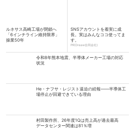
ルネサス高崎工場が閉鎖へ
SNSアカウントを着実に成
「6インチライン維持限界」
長。実はみんなココ使ってま
操業50年
す。
PR(Dreaw合同会社)
令和8年熊本地震、半導体メーカー工場の対応
状況
He・ナフサ・レジスト逼迫の続報――半導体工
場停止が回避できている理由
村田製作所、26年度1Qは売上高が過去最高
データセンター関連は81％増