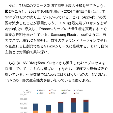
次に、TSMCのプロセス別四半期売上高の推移を見てみよう。
図2
を見ると、2023年第4四半期から2024年第1四半期にかけて
3nmプロセスの売り上げが下がっている。これはApple向けの需
要が減少したことが原因だろう。TSMCは最先端プロセスをまず
Apple向けに導入し、iPhoneシリーズの大量生産を実現する上で
重要な役割を果たしている。Samsung Electronicsのように、自
力でスマホ用SoCを開発し、自社のファウンドリーラインでそれ
を量産し自社製品であるGalaxyシリーズに搭載する、という自前
主義とは対照的で興味深い。
ちなみにNVIDIAは5nmプロセスから派生した4nmプロセスを
採用していて、こちらは横ばい、すなわち、ほぼフル稼働状態で
動いている。生産数量ではAppleには及ばないものの、NVIDIAも
TSMCの一部の生産能力を使い切っている側面がある。