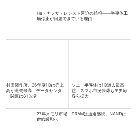
He・ナフサ・レジスト逼迫の続報――半導体工
場停止が回避できている理由
村田製作所、26年度1Qは売上
ソニー半導体は1Q過去最高
高が過去最高 データセンタ
益、スマホ市況停滞も主要顧
ー関連は81％増
客ら拡大
27年メモリ市場 DRAMは逼迫継続、NANDは
供給緩和へ