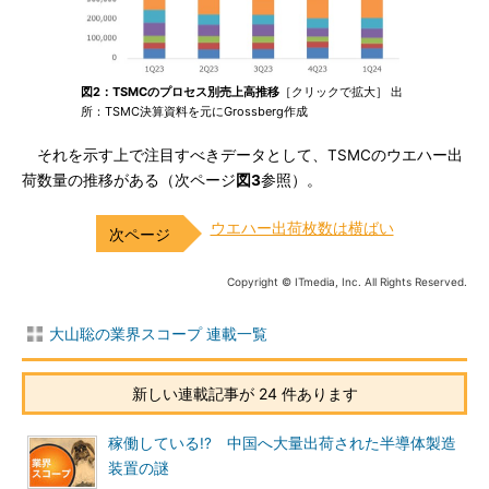
図2：TSMCのプロセス別売上高推移
［クリックで拡大］ 出
所：TSMC決算資料を元にGrossberg作成
それを示す上で注目すべきデータとして、TSMCのウエハー出
荷数量の推移がある（次ページ
図3
参照）。
ウエハー出荷枚数は横ばい
Copyright © ITmedia, Inc. All Rights Reserved.
大山聡の業界スコープ 連載一覧
新しい連載記事が 24 件あります
稼働している!? 中国へ大量出荷された半導体製造
装置の謎