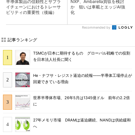
半導体製品の信頼性とサプラ
NXP、Ambarella買収を検討
イチェーンにおけるトレーサ
か 狙いは車載とエッジAI強
ビリティの重要性（後編）
化
Recommended by
記事ランキング
TSMCが日本に期待するもの グローバル戦略での役割
を日本法人社長に聞く
He・ナフサ・レジスト逼迫の続報――半導体工場停止が
回避できている理由
世界半導体市場、26年5月は1345億ドル 前年の2.2倍
に
27年メモリ市場 DRAMは逼迫継続、NANDは供給緩和
へ