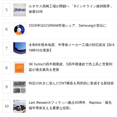
ルネサス高崎工場が閉鎖へ 「6インチライン維持限界」
操業50年
2026年Q2のDRAM市場シェア、Samsungが首位に
令和8年熊本地震、半導体メーカー工場の対応状況【8/4
19時10分更新】
SK hynixの四半期業績、5四半期連続で売上高と営業利
益が過去最高を更新
特定の向きに並んだCNT構造を局所的に形成する新技術
Lam Researchフィラッハ拠点40周年 Rapidus「最先
端半導体支える重要な役割」