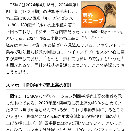
TSMCは2024年4月18日、2024年第1
四半期（1～3月期）の決算を発表した。
売上高は188.7億米ドル、ガイダンス
（180～188億米ドル）の上限値を若干
上回っており、ポジティブな内容だった
＞＞＞
連載一覧
はアイコンを
クリック＜＜＜
といえる。2024年第2四半期の売上高見
込みは180～188億ドルと横ばいを見込んでいる。ファウンドリー
業界で独り勝ち状態の同社には、ハイエンドプロセスを中心に需
要が集中しており、「もっと上振れても良いのでは」といった声
も聞かれるが、同社の現状や見通しについて、ここで確認してお
こうと思う。
スマホ、HPC向けで売上高の8割
図1
は、TSMCのアプリケーション別四半期売上高の推移を示
したものである。2023年第4四半期に売上高の43％を占めてい
たスマホ向けが落ち込んでいるが、これは季節要因によるところ
が大きい。具体的にはAppleの年末商戦対応が第4四半期の売り
上げを押し上げ、第1四半期にはその反動が出ている、というこ
とになる。スマホ向けは減少したが、HPC（ハイパフォーマンス