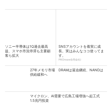
ソニー半導体は1Q過去最高
SNSアカウントを着実に成
益、スマホ市況停滞も主要顧
長。実はみんなココ使ってま
客ら拡大
す。
PR(Dreaw合同会社)
27年メモリ市場 DRAMは逼迫継続、NANDは
供給緩和へ
マイクロン、AI需要で広島工場増強へ起工式
1.5兆円投資