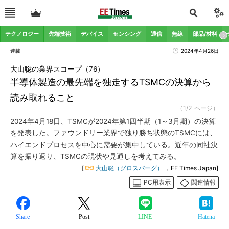
テクノロジー
先端技術
デバイス
センシング
通信
無線
部品/材料
連載
2024年4月26日
大山聡の業界スコープ（76）
半導体製造の最先端を独走するTSMCの決算から
読み取れること
（1/2 ページ）
2024年4月18日、TSMCが2024年第1四半期（1～3月期）の決算
を発表した。ファウンドリー業界で独り勝ち状態のTSMCには、
ハイエンドプロセスを中心に需要が集中している。近年の同社決
算を振り返り、TSMCの現状や見通しを考えてみる。
[
大山聡（グロスバーグ）
，EE Times Japan]
PC用表示
関連情報
Share
Post
LINE
Hatena