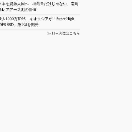
日本を資源大国へ 埋蔵量だけじゃない、南鳥
島レアアース泥の価値
最大1000万IOPS キオクシアが「Super High
IOPS SSD」第1弾を開発
≫
11～30位はこちら