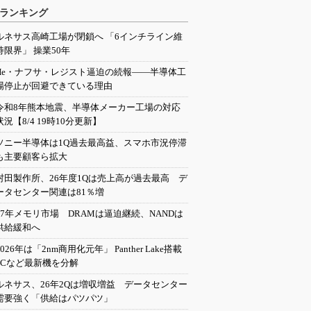
ランキング
ルネサス高崎工場が閉鎖へ 「6インチライン維
持限界」 操業50年
He・ナフサ・レジスト逼迫の続報――半導体工
場停止が回避できている理由
令和8年熊本地震、半導体メーカー工場の対応
状況【8/4 19時10分更新】
ソニー半導体は1Q過去最高益、スマホ市況停滞
も主要顧客ら拡大
村田製作所、26年度1Qは売上高が過去最高 デ
ータセンター関連は81％増
27年メモリ市場 DRAMは逼迫継続、NANDは
供給緩和へ
2026年は「2nm商用化元年」 Panther Lake搭載
PCなど最新機を分解
ルネサス、26年2Qは増収増益 データセンター
需要強く「供給はパツパツ」