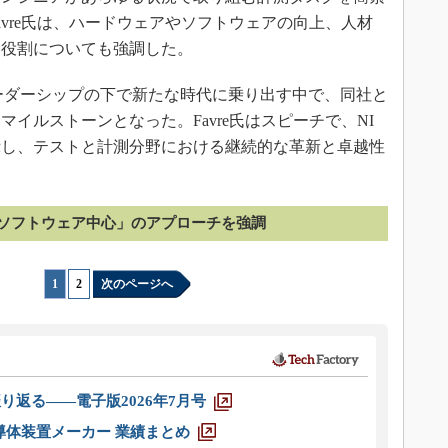
vre氏は、ハードウェアやソフトウェアの向上、人材
な役割についても強調した。
sonのリーダーシップの下で新たな時代に乗り出す中で、同社と
イルストーンとなった。Favre氏はスピーチで、NI
示し、テストと計測分野における継続的な革新と卓越性
ソフトウェア中心」のアプローチを強調
1
|
2
次のページへ
り返る――電子版2026年7月号
半導体装置メーカー 業績まとめ