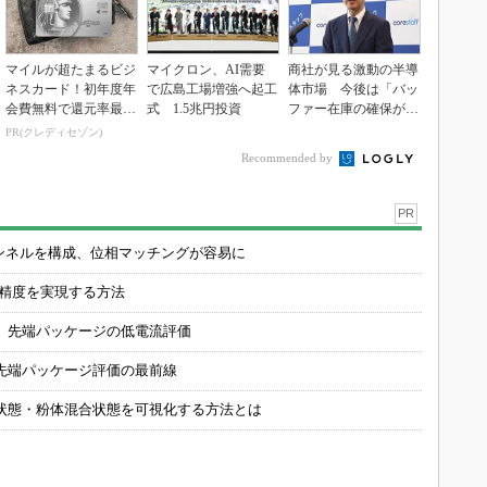
マイルが超たまるビジ
マイクロン、AI需要
商社が見る激動の半導
ネスカード！初年度年
で広島工場増強へ起工
体市場 今後は「バッ
会費無料で還元率最大
式 1.5兆円投資
ファー在庫の確保が重
1.125%
要に」
PR(クレディセゾン)
Recommended by
PR
チャンネルを構成、位相マッチングが容易に
の精度を実現する方法
 先端パッケージの低電流評価
先端パッケージ評価の最前線
状態・粉体混合状態を可視化する方法とは