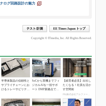
ナログ回路設計の魅力
テスト/計測
EE Times Japan トップ
Copyright © ITmedia, Inc. All Rights Reserved.
半導体製品の信頼性と
SoCから実機までフィ
【経営者必見】出社し
サプライチェーンにお
ジカルAIを一括サポ
たくなる！社員を活か
けるトレーサビリティ
ート DMP新拠点で展
す空間術
の重要性（後編）
開加速
PR(株式会社アルファーテクノ)