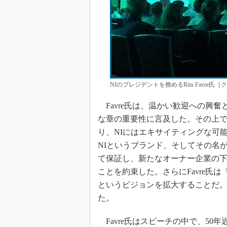
NIのプレジデントを務めるRitu Favre氏
Favre氏は、温かい歓迎への興奮
な章の重要性に言及した。その上で「
り、NIにはエキサイティングな可
NIというブランド、そしてその名
て保証し、新たなオーナー企業の下
ことを約束した。さらにFavre氏
というビジョンを拡大することだ
た。
Favre氏はスピーチの中で、50