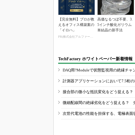
【完全無料】プロが教
高価なるつぼ不要、3.
えるオフィス構築案の
5インチ酸化ガリウム
「イロハ」
単結晶の新手法
PR(株式会社アルファーテクノ)
TechFactory ホワイトペーパー新着情報
DAQ用?Moduleで状態監視用の絶縁
計測器アプリケーションにおいて7.5桁
接合部の微小な抵抗変化をどう捉える？
微細配線間の絶縁劣化をどう捉える？ 
次世代電池の性能を担保する、電極表面