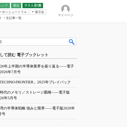
シング
通信
テスト/計測
ーボンニュートラル
展示会
マイページ
全記事一覧
l
ンピューティング
して読む 電子ブックレット
IER
026年上半期の半導体業界を振り返る――電子
2026年7月号
TECHNO-FRONTIER」2025年プレイバック
I時代のメモリ／ストレージ覇権――電子版
026年5月号
湾の半導体戦略 強みと限界――電子版2026年
月号