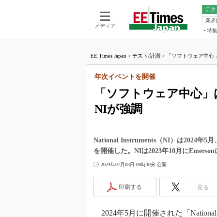
テク
業界
電池／エネル
ア
メディア
特
メ
福田昭の
LS
EE Times Japan
>
テスト/計測
>
「ソフトウェア中心」は
福田昭の
マ
湯之上隆
年次イベントを開催
FP
大山聡の
「ソフトウェア中心」は
大原雄介
NIが強調
ック
リタイア
学漂流記
National Instruments（NI）は
世界を「
を開催した。NIは2023年10月にEmer
踊るバズワ
2024年07月03日 09時30分 公開
Buzzwo
この10
印刷する
見る
で起こる
製品分解
2024年5月に開催された「National Ins