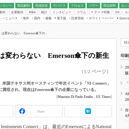
ノロジー
製品解剖
先端技術
デバイス
プロセス
パワー
部品材料
セン
動向
企業動向
統計
インタビュー
コラム
テーマ特集
カ
M&A
5G
ギー
ナログ
無線
集
ニュース
海外
国内
連載
電子版
読者登録
ホワイトペーパー
Specia
フィジカルAI
IoT・エッジコ
モリ
EXPO
Microchip情報
ストレージ通信
EE Times Japan×EDN Japan統合電
エッジAI
子版
I
SEMICON Japan
変わらない Emerson傘下の...
デバイス通信
パワーエレクトロニクス
電子ブックレット
イコン
CEATEC
のナノフォーカス
半導体後工程
GA
EdgeTech＋
業界スコープ
変わらない Emerson傘下の新生
読者調査（EE Times Research）
印刷
TECHNO-FRONT
のエレ・組み込みプレイバ
カーボンニュートラル
2
人とくるま展
（1/2 ページ）
版
IoT
直前エンジニアの社会人大
電源設計（EDN Japan）
2024年5月、米国テキサス州オースティンで年次イベント「NI Connect」
「
数字」で回してみよう
sonに買収され、現在はEmerson傘下の企業になっている。
エレクトロニクス入門（EDN
A
Japan）
ード ～Behind the
[
Maurizio Di Paolo Emilio
，
EE Times
]
2
rd
年で起こったこと、次の10年
台
Share
こと
4
で探るアジアの新トレンド
truments Connect」は、最近のEmersonによるNational