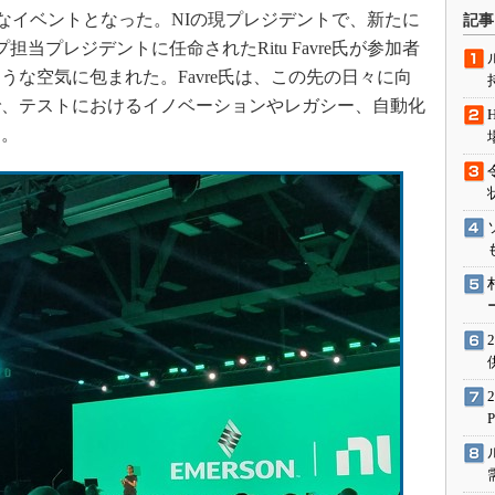
術を知る
く画期的なイベントとなった。NIの現プレジデントで、新たに
記事
エンジニア”が仕掛けた社内
プ担当プレジデントに任命されたRitu Favre氏が参加者
念の180日
な空気に包まれた。Favre氏は、この先の日々に向
ションは日本を救うのか
で、テストにおけるイノベーションやレガシー、自動化
IoT通信
た。
ナリスト「未来展望」
愛されないエンジニア」の
行動論