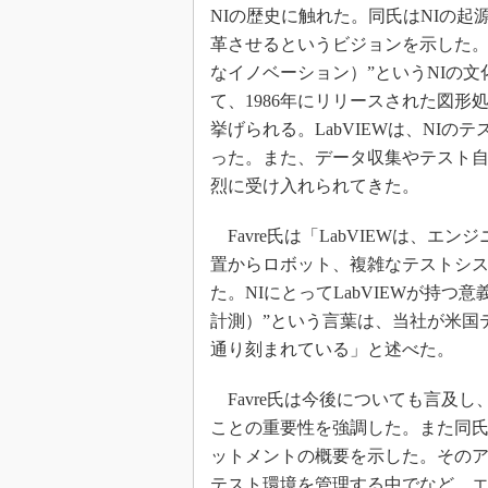
NIの歴史に触れた。同氏はNIの起
革させるというビジョンを示した。そうした
なイノベーション）”というNIの
て、1986年にリリースされた図形
挙げられる。LabVIEWは、NI
った。また、データ収集やテスト
烈に受け入れられてきた。
Favre氏は「LabVIEWは、
置からロボット、複雑なテストシ
た。NIにとってLabVIEWが持つ意義は極
計測）”という言葉は、当社が米国
通り刻まれている」と述べた。
Favre氏は今後についても言及
ことの重要性を強調した。また同氏
ットメントの概要を示した。その
テスト環境を管理する中でなど、