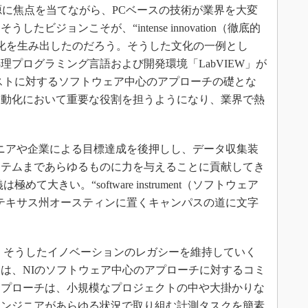
源に焦点を当てながら、PCベースの技術が業界を大変
ビジョンこそが、“intense innovation（徹底的
文化を生み出したのだろう。そうした文化の一例とし
処理プログラミング言語および開発環境「LabVIEW」が
のテストに対するソフトウェア中心のアプローチの礎とな
自動化において重要な役割を担うようになり、業界で熱
エンジニアや企業による目標達成を後押しし、データ収集装
ステムまであらゆるものに力を与えることに貢献してき
めて大きい。“software instrument（ソフトウェア
テキサス州オースティンに置くキャンパスの道に文字
し、そうしたイノベーションのレガシーを維持していく
は、NIのソフトウェア中心のアプローチに対するコミ
アプローチは、小規模なプロジェクトの中や大掛かりな
エンジニアがあらゆる状況で取り組む計測タスクを簡素