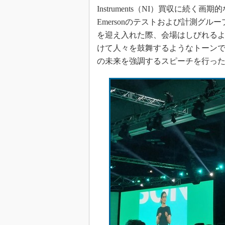
光伝送技
Instruments（NI）買収に続
“異端児
Emersonのテストおよび計測グルー
改革、執
を迎え入れた際、会場はしびれるよう
イノベー
けて人々を鼓舞するようなトーン
JASA発
の未来を強調するスピーチを行っ
IHSア
「英語に
ための新