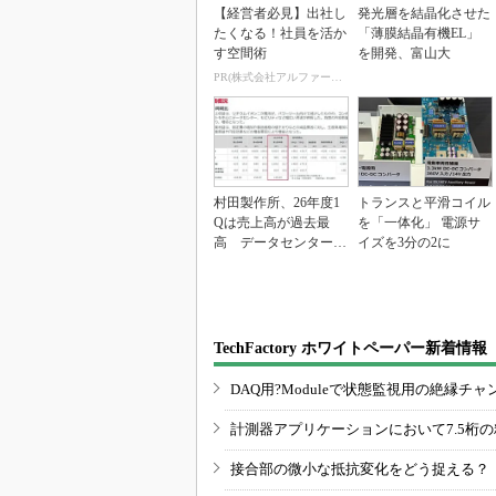
【経営者必見】出社し
発光層を結晶化させた
たくなる！社員を活か
「薄膜結晶有機EL」
す空間術
を開発、富山大
PR(株式会社アルファーテクノ)
村田製作所、26年度1
トランスと平滑コイル
Qは売上高が過去最
を「一体化」 電源サ
高 データセンター関
イズを3分の2に
連は81％増
TechFactory ホワイトペーパー新着情報
DAQ用?Moduleで状態監視用の絶縁
計測器アプリケーションにおいて7.5桁
接合部の微小な抵抗変化をどう捉える？