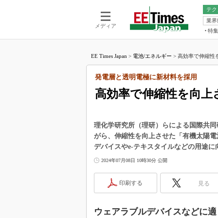
テク
業界
電池／エネル
ア
メディア
特
メ
福田昭の
LS
EE Times Japan
>
電池/エネルギー
>
高効率で伸縮性を
福田昭の
マ
湯之上隆
発電層と透明電極に新材料を採用
FP
大山聡の
高効率で伸縮性を向上
大原雄介
ック
リタイア
理化学研究所（理研）らによる国際共同
学漂流記
がら、伸縮性を向上させた「有機太陽電
デバイスやe-テキスタイルなどの用途に
世界を「
2024年07月08日 10時30分 公開
踊るバズワ
Buzzwo
印刷する
見る
この10
で起こる
製品分解
ウェアラブルデバイスなどに適