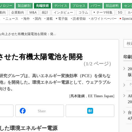
ノロジー
製品解剖
先端技術
デバイス
プロセス
パワー
部品材料
セン
動向
企業動向
統計
インタビュー
コラム
テーマ特集
カ
M&A
5G
ギー
ナログ
無線
集
ニュース
海外
国内
連載
電子版
読者登録
ホワイトペーパー
Specia
フィジカルAI
IoT・エッジコ
モリ
EXPO
Microchip情報
ストレージ通信
EE Times Japan×EDN Japan統合電
エッジAI
子版
I
SEMICON Japan
向上させた有機太陽電池を開発：発...
デバイス通信
パワーエレクトロニクス
電子ブックレット
イコン
CEATEC
のナノフォーカス
半導体後工程
GA
EdgeTech＋
業界スコープ
させた有機太陽電池を開発
読者調査（EE Times Research）
印刷
TECHNO-FRONT
のエレ・組み込みプレイバ
（1/2 ページ）
カーボンニュートラル
2
人とくるま展
版
IoT
直前エンジニアの社会人大
研究グループは、高いエネルギー変換効率（PCE）を保ちな
池」を開発した。環境エネルギー電源として、ウェアラブル
電源設計（EDN Japan）
「
向ける。
数字」で回してみよう
エレクトロニクス入門（EDN
A
[
馬本隆綱
，
EE Times Japan
]
Japan）
ード ～Behind the
2
rd
Share
年で起こったこと、次の10年
台
こと
4
で探るアジアの新トレンド
した環境エネルギー電源