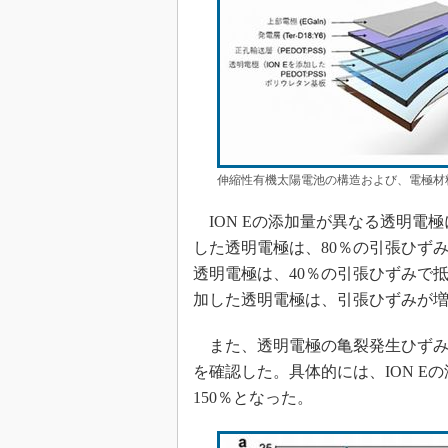
伸縮性有機太陽電池の構造および、電極材
ION Eの添加量が異なる透明電極に
した透明電極は、80％の引張ひずみ
透明電極は、40％の引張ひずみで抵
加した透明電極は、引張ひずみが
また、透明電極の亀裂発生ひずみ（
を確認した。具体的には、ION Eの添加量
150％となった。