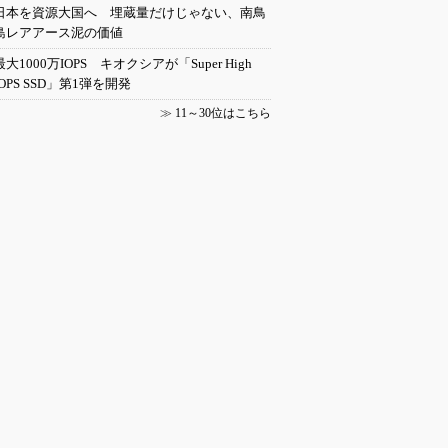
日本を資源大国へ 埋蔵量だけじゃない、南鳥
島レアアース泥の価値
最大1000万IOPS キオクシアが「Super High
IOPS SSD」第1弾を開発
≫
11～30位はこちら