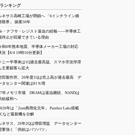
ランキング
ルネサス高崎工場が閉鎖へ 「6インチライン維
持限界」 操業50年
He・ナフサ・レジスト逼迫の続報――半導体工
場停止が回避できている理由
令和8年熊本地震、半導体メーカー工場の対応
状況【8/4 19時10分更新】
ソニー半導体は1Q過去最高益、スマホ市況停滞
も主要顧客ら拡大
村田製作所、26年度1Qは売上高が過去最高 デ
ータセンター関連は81％増
27年メモリ市場 DRAMは逼迫継続、NANDは
供給緩和へ
2026年は「2nm商用化元年」 Panther Lake搭載
PCなど最新機を分解
ルネサス、26年2Qは増収増益 データセンター
需要強く「供給はパツパツ」