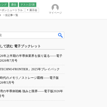
シング
通信
テスト/計測
ーボンニュートラル
展示会
マイページ
全記事一覧
l
ンピューティング
して読む 電子ブックレット
IER
026年上半期の半導体業界を振り返る――電子
2026年7月号
TECHNO-FRONTIER」2025年プレイバック
I時代のメモリ／ストレージ覇権――電子版
026年5月号
湾の半導体戦略 強みと限界――電子版2026年
月号