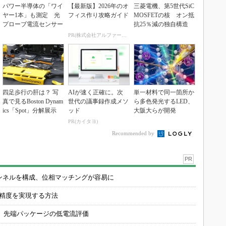
パワー半導体の「ワイ
【最新版】2026年のオ
三菱電機、第5世代SiC
ヤー1本」も測定 光
フィス作り攻略ガイド
MOSFETの核 オン抵
プローブ電流センサー
抗25％減の独自構造
PR(株式会社アルファーテクノ)
四足歩行の肝は？ 写
AIが速く正確に。次
単一材料で同一箇所か
真で見るBoston Dynam
世代の議事録作成メソ
ら多色発光するLED、
ics「Spot」分解展示
ッド
大阪大らが開発
PR(カイタヨ)
Recommended by
PR
チャンネルを構成、位相マッチングが容易に
の精度を実現する方法
 先端パッケージの低電流評価