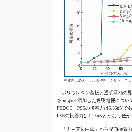
導電性PEDOT：PSSの特性［クリックで拡
ポリウレタン基板と透明電極の界面に
を5mg/mL添加した透明電極につい
PEDOT：PSSの接着力は5.66n
PSSの接着力は1.15nNとかなり低
「力－変位曲線」から界面接着力を