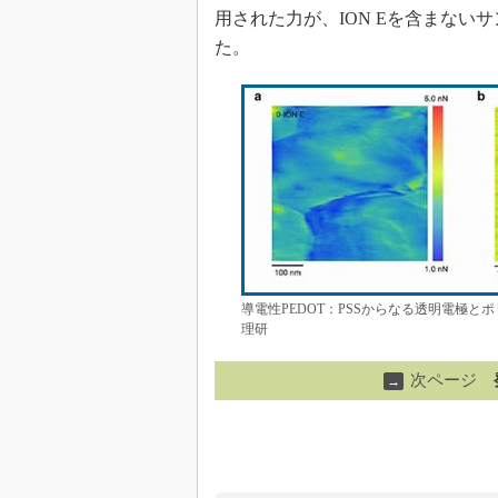
用された力が、ION Eを含まない
た。
導電性PEDOT：PSSからなる透明電極
理研
次ページ
→