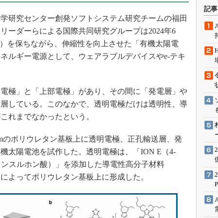
術を知る
記事
学研究センター創発ソフトシステム研究チームの福田
エンジニア”が仕掛けた社内
念の180日
リーダーらによる国際共同研究グループは2024年6
ションは日本を救うのか
E）を保ちながら、伸縮性を向上させた「有機太陽電
ネルギー電源として、ウェアラブルデバイスやe-テキ
IoT通信
ナリスト「未来展望」
愛されないエンジニア」の
電極」と「上部電極」があり、その間に「発電層」や
行動論
積層している。このなかで、透明電極だけは透明性、導
がこれまでなかったという。
mのポリウレタン基板上に透明電極、正孔輸送層、発
太陽電池を試作した。透明電極は、「ION E（4-
-ブタンスルホン酸）」を添加した導電性高分子材料
手法によってポリウレタン基板上に形成した。