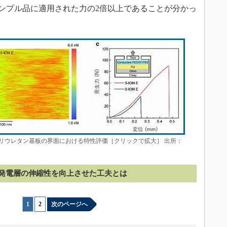
サンプル品に適用された力の2倍以上であることが分かっ
とポリウレタン基板の界面における特性評価［クリックで拡大］ 出所：
発電層の伸縮性を向上させた工夫とは
1
|
2
次のページへ