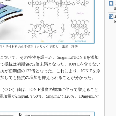
料と活性材料の化学構造［クリックで拡大］ 出所：理研
ついて、その特性を調べた。5mg/mLのION Eを添加
で抵抗は初期値の2倍未満となった。ION Eを含まない
抗が初期値の122倍となった。これにより、ION Eを添
増加しても抵抗の増加を抑えられることが分かった。
COS）値は、ION E濃度の増加に伴って増えること
が2mg/mLで50％、5mg/mLで120％、10mg/mLで