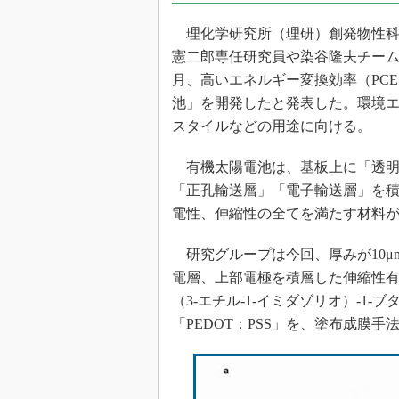
光伝送技
理化学研究所（理研）創発物性科
“異端児
改革、執
憲二郎専任研究員や染谷隆夫チーム
イノベー
月、高いエネルギー変換効率（PC
池」を開発したと発表した。環境エ
JASA発
スタイルなどの用途に向ける。
IHSア
「英語に
有機太陽電池は、基板上に「透明
ための新
「正孔輸送層」「電子輸送層」を
電性、伸縮性の全てを満たす材料
研究グループは今回、厚みが10μ
電層、上部電極を積層した伸縮性有機
（3-エチル-1-イミダゾリオ）-1
「PEDOT：PSS」を、塗布成膜