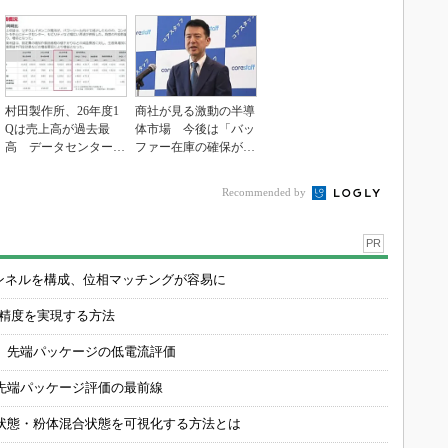
村田製作所、26年度1
商社が見る激動の半導
Qは売上高が過去最
体市場 今後は「バッ
高 データセンター関
ファー在庫の確保が重
連は81％増
要に」
Recommended by
PR
チャンネルを構成、位相マッチングが容易に
の精度を実現する方法
 先端パッケージの低電流評価
先端パッケージ評価の最前線
状態・粉体混合状態を可視化する方法とは