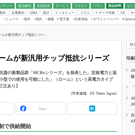
ノロジー
製品解剖
先端技術
デバイス
プロセス
パワー
部品材料
セン
動向
企業動向
統計
インタビュー
コラム
テーマ特集
カ
M&A
5G
ギー
ナログ
無線
集
ニュース
海外
国内
連載
電子版
読者登録
ホワイトペーパー
Specia
フィジカルAI
IoT・エッジコ
モリ
EXPO
Microchip情報
ストレージ通信
EE Times Japan×EDN Japan統合電
エッジAI
子版
I
SEMICON Japan
ムが新汎用チップ抵抗シリー...
デバイス通信
パワーエレクトロニクス
電子ブックレット
イコン
CEATEC
のナノフォーカス
半導体後工程
GA
EdgeTech＋
業界スコープ
ームが新汎用チップ抵抗シリーズ
読者調査（EE Times Research）
印刷
TECHNO-FRONT
のエレ・組み込みプレイバ
カーボンニュートラル
2
人とくるま展
プ抵抗器の新製品群「MCRxシリーズ」を発表した。定格電力と温
版
IoT
直前エンジニアの社会人大
小型での使用を可能にした」（ローム）という高電力タイプ
電源設計（EDN Japan）
訂正あり】
「
数字」で回してみよう
[
竹本達哉
，
EE Times Japan
]
エレクトロニクス入門（EDN
A
Japan）
ード ～Behind the
2
rd
Share
年で起こったこと、次の10年
台
こと
4
体制で供給開始
で探るアジアの新トレンド