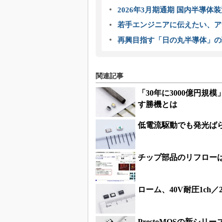
2026年3月期通期 国内半導体
若手エンジニアに伝えたい、ア
再興目指す「日の丸半導体」の
関連記事
「30年に3000億円
す勝機とは
低電流駆動でも発光ばら
チップ部品のリフロー
ローム、40V耐圧1ch／
PrestoMOSの新シ