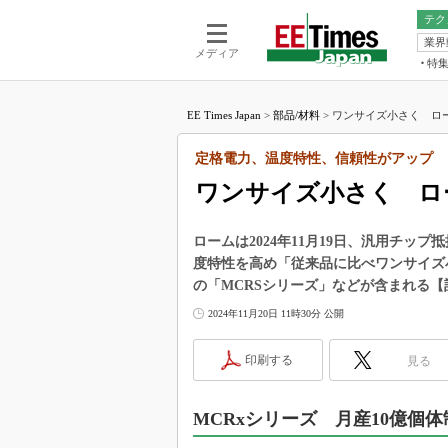
テク
業界
電池／エネル
ア
メディア
特
メ
福田昭の
LS
EE Times Japan
>
部品/材料
>
ワンサイズ小さく ロー
福田昭の
マ
湯之上隆
定格電力、温度特性、信頼性がアップ
FP
大山聡の
ワンサイズ小さく ロ
大原雄介
ック
ロームは2024年11月19日、汎用チッ
リタイア
度特性を高め「従来品に比べワンサイズ
学漂流記
の「MCRSシリーズ」などが含まれる【
世界を「
2024年11月20日 11時30分 公開
踊るバズワ
Buzzwo
印刷する
見る
この10
で起こる
MCRxシリーズ 月産10億個
製品分解