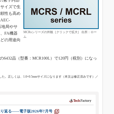
の素子内部
全サイズで生
信頼性も高め
EC-
基地局やサ
MCRxシリーズの外観［クリックで拡大］ 出所：ロー
、FA機器
ム
などの用途向
432品（型番：MCR100L）で120円（税別）になっ
した。正しくは、1.0×0.5mmサイズになります（本文は修正済みです）／
り返る――電子版2026年7月号