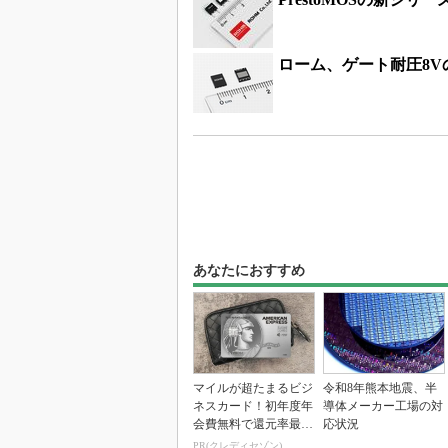
ローム、ゲート耐圧8Vの
あなたにおすすめ
マイルが超たまるビジ
令和8年熊本地震、半
ネスカード！初年度年
導体メーカー工場の対
会費無料で還元率最大
応状況
1.125%
PR(クレディセゾン)