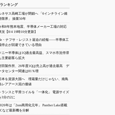
ランキング
ルネサス高崎工場が閉鎖へ 「6インチライン維
持限界」 操業50年
令和8年熊本地震、半導体メーカー工場の対応
状況【8/4 19時10分更新】
He・ナフサ・レジスト逼迫の続報――半導体工
場停止が回避できている理由
ソニー半導体は1Q過去最高益、スマホ市況停滞
も主要顧客ら拡大
村田製作所、26年度1Qは売上高が過去最高 デ
ータセンター関連は81％増
日本を資源大国へ 埋蔵量だけじゃない、南鳥
島レアアース泥の価値
トランスと平滑コイルを「一体化」 電源サイズ
を3分の2に
2026年は「2nm商用化元年」 Panther Lake搭載
PCなど最新機を分解