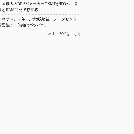
中国最大のDRAMメーカーCXMTがIPOへ 増
産とHBM開発で存在感
ルネサス、26年2Qは増収増益 データセンター
需要強く「供給はパツパツ」
≫
11～30位はこちら