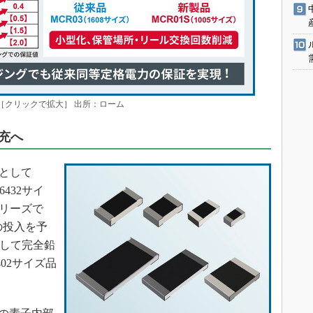
［クリックで拡大］ 出所：ローム
拡充へ
として
432サイ
シリーズで
）の投入を予
として完全鉛
02サイズ品