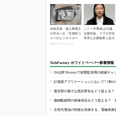
全経営者・個人事業主
ソニー半導体は1Q過
が作るべき「圧倒的コ
去最高益、スマホ市況
スパのビジネスカー
停滞も主要顧客ら拡大
ド」
PR(クレディセゾン)
TechFactory ホワイトペーパー新着情報
DAQ用?Moduleで状態監視用の絶縁
計測器アプリケーションにおいて7.5桁
接合部の微小な抵抗変化をどう捉える？
微細配線間の絶縁劣化をどう捉える？ 
次世代電池の性能を担保する、電極表面