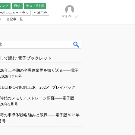
シング
通信
テスト/計測
ーボンニュートラル
展示会
マイページ
全記事一覧
l
ンピューティング
して読む 電子ブックレット
IER
026年上半期の半導体業界を振り返る――電子
2026年7月号
TECHNO-FRONTIER」2025年プレイバック
I時代のメモリ／ストレージ覇権――電子版
026年5月号
湾の半導体戦略 強みと限界――電子版2026年
月号