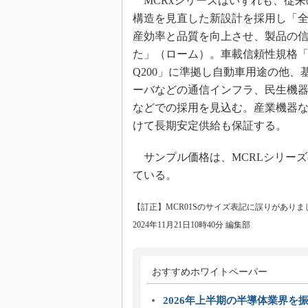
MCRxシリーズはいずれも、従来
構造を見直した新設計を採用し「
産効率と品質を向上させ、製品の
た」（ローム）。車載信頼性規格「A
Q200」に準拠し自動車用途の他、
ーバなどの通信インフラ、民生機器
などでの採用を見込む。産業機器
けて長期安定供給も保証する。
サンプル価格は、MCRLシリーズの6
ている。
【訂正】MCR01Sのサイズ表記に誤りがありま
2024年11月21日10時40分 編集部
おすすめホワイトペーパー
2026年上半期の半導体業界を振