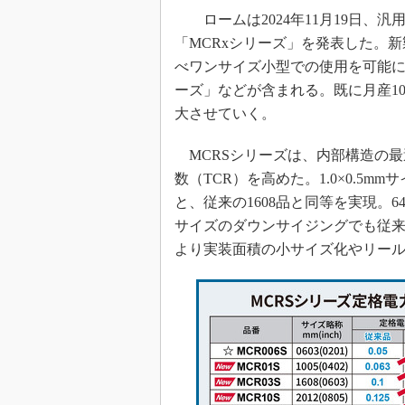
光伝送技
ロームは2024年11月19日、汎
“異端児
「MCRxシリーズ」を発表した。
改革、執
べワンサイズ小型での使用を可能に
イノベー
ーズ」などが含まれる。既に月産1
JASA発
大させていく。
IHSア
MCRSシリーズは、内部構造の最
「英語に
ための新
数（TCR）を高めた。1.0×0.5mm
と、従来の1608品と同等を実現。
サイズのダウンサイジングでも従
より実装面積の小サイズ化やリー