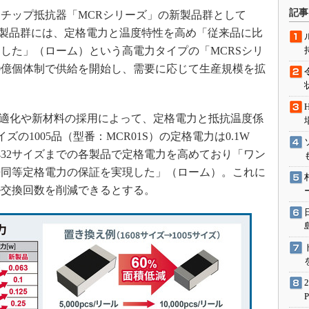
術を知る
記事
用チップ抵抗器「MCRシリーズ」の新製品群として
エンジニア”が仕掛けた社内
新製品群には、定格電力と温度特性を高め「従来品に比
念の180日
した」（ローム）という高電力タイプの「MCRSシリ
ションは日本を救うのか
0億個体制で供給を開始し、需要に応じて生産規模を拡
IoT通信
ナリスト「未来展望」
適化や新材料の採用によって、定格電力と抵抗温度係
愛されないエンジニア」の
行動論
サイズの1005品（型番：MCR01S）の定格電力は0.1W
6432サイズまでの各製品で定格電力を高めており「ワン
来同等定格電力の保証を実現した」（ローム）。これに
ル交換回数を削減できるとする。