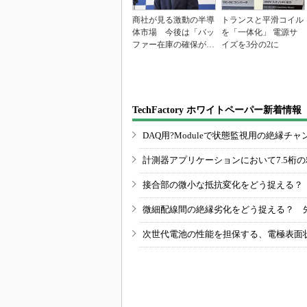
商社が見る激動の半導
トランスと平滑コイル
体市場 今後は「バッ
を「一体化」 電源サ
ファー在庫の確保が重
イズを3分の2に
要に」
TechFactory ホワイトペーパー新着情報
DAQ用?Moduleで状態監視用の絶縁
計測器アプリケーションにおいて7.5桁
接合部の微小な抵抗変化をどう捉える？
微細配線間の絶縁劣化をどう捉える？ 
次世代電池の性能を担保する、電極表面