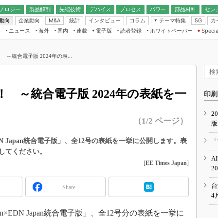
ノロジー
製品解剖
先端技術
デバイス
プロセス
パワー
部品材料
セン
動向
企業動向
統計
インタビュー
コラム
テーマ特集
カ
M&A
5G
ギー
ナログ
無線
集
ニュース
海外
国内
連載
電子版
読者登録
ホワイトペーパー
Specia
フィジカルAI
IoT・エッジコ
モリ
EXPO
Microchip情報
ストレージ通信
EE Times Japan×EDN Japan統合電
エッジAI
子版
I
SEMICON Japan
～統合電子版 2024年の表...
デバイス通信
パワーエレクトロニクス
電子ブックレット
イコン
CEATEC
のナノフォーカス
半導体後工程
GA
EdgeTech＋
業界スコープ
 ～統合電子版 2024年の表紙を一
読者調査（EE Times Research）
印刷
TECHNO-FRONT
のエレ・組み込みプレイバ
カーボンニュートラル
2
人とくるま展
（1/2 ページ）
版
IoT
直前エンジニアの社会人大
電源設計（EDN Japan）
an×EDN Japan統合電子版」、全12号の表紙を一挙に公開します。表
「
数字」で回してみよう
してください。
エレクトロニクス入門（EDN
A
Japan）
ード ～Behind the
[
EE Times Japan
]
2
rd
年で起こったこと、次の10年
台
Share
こと
4
で探るアジアの新トレンド
apan×EDN Japan統合電子版」、全12号分の表紙を一挙に