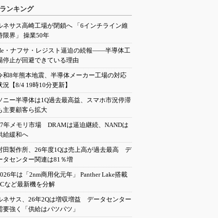
ランキング
ルネサス高崎工場が閉鎖へ 「6インチライン維
持限界」 操業50年
He・ナフサ・レジスト逼迫の続報――半導体工
場停止が回避できている理由
令和8年熊本地震、半導体メーカー工場の対応
状況【8/4 19時10分更新】
ソニー半導体は1Q過去最高益、スマホ市況停滞
も主要顧客ら拡大
27年メモリ市場 DRAMは逼迫継続、NANDは
供給緩和へ
村田製作所、26年度1Qは売上高が過去最高 デ
ータセンター関連は81％増
2026年は「2nm商用化元年」 Panther Lake搭載
PCなど最新機を分解
ルネサス、26年2Qは増収増益 データセンター
需要強く「供給はパツパツ」