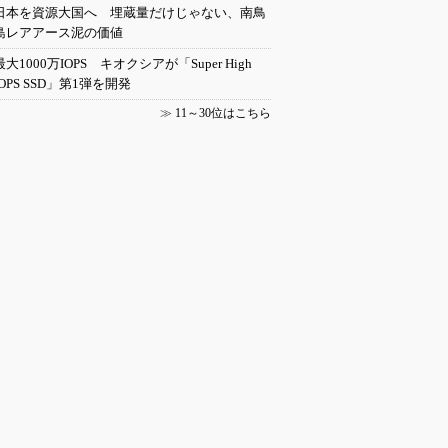
日本を資源大国へ 埋蔵量だけじゃない、南鳥
島レアアース泥の価値
最大1000万IOPS キオクシアが「Super High
IOPS SSD」第1弾を開発
≫
11～30位はこちら