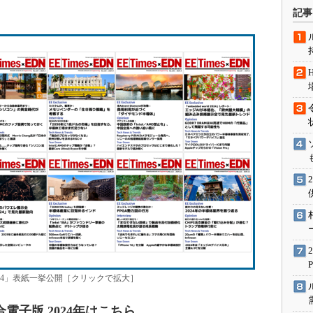
術を知る
記事
エンジニア”が仕掛けた社内
念の180日
ションは日本を救うのか
IoT通信
ナリスト「未来展望」
愛されないエンジニア」の
行動論
電子版 2024」表紙一挙公開［クリックで拡大］
an統合電子版 2024年はこちら