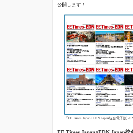
光伝送技
公開します！
“異端児
改革、執
イノベー
JASA発
IHSア
「英語に
ための新
「EE Times Japan×EDN Japan統合
EE Times Japan×EDN Jap