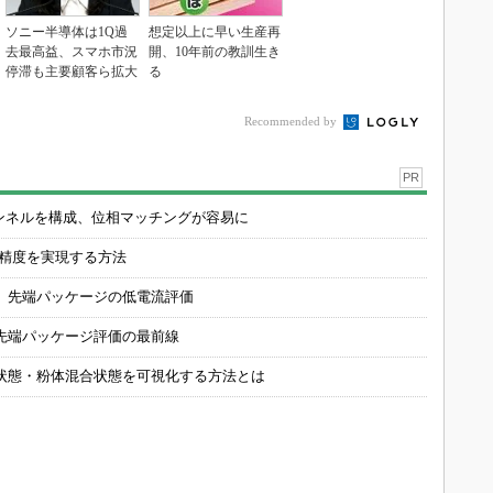
ソニー半導体は1Q過
想定以上に早い生産再
去最高益、スマホ市況
開、10年前の教訓生き
停滞も主要顧客ら拡大
る
Recommended by
PR
チャンネルを構成、位相マッチングが容易に
の精度を実現する方法
 先端パッケージの低電流評価
先端パッケージ評価の最前線
状態・粉体混合状態を可視化する方法とは