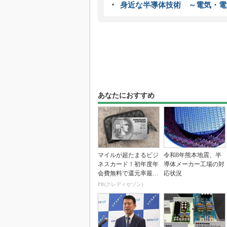
身近な半導体技術 ～電気・電
あなたにおすすめ
マイルが超たまるビジ
令和8年熊本地震、半
ネスカード！初年度年
導体メーカー工場の対
会費無料で還元率最大
応状況
1.125%
PR(クレディセゾン)