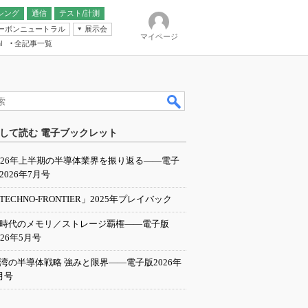
シング
通信
テスト/計測
ーボンニュートラル
展示会
マイページ
全記事一覧
l
ンピューティング
して読む 電子ブックレット
IER
026年上半期の半導体業界を振り返る――電子
2026年7月号
TECHNO-FRONTIER」2025年プレイバック
I時代のメモリ／ストレージ覇権――電子版
026年5月号
湾の半導体戦略 強みと限界――電子版2026年
月号