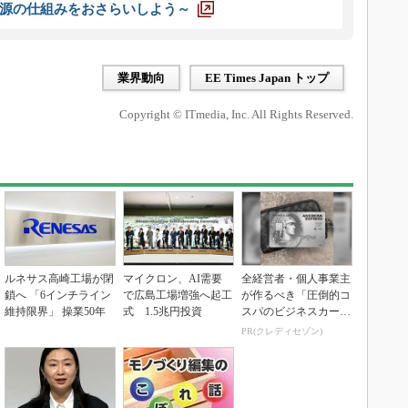
源の仕組みをおさらいしよう～
業界動向
EE Times Japan トップ
Copyright © ITmedia, Inc. All Rights Reserved.
ルネサス高崎工場が閉
マイクロン、AI需要
全経営者・個人事業主
鎖へ 「6インチライン
で広島工場増強へ起工
が作るべき「圧倒的コ
維持限界」 操業50年
式 1.5兆円投資
スパのビジネスカー
ド」
PR(クレディセゾン)