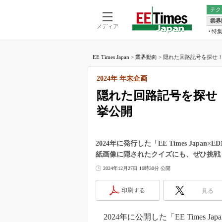
テク
業界
電池／エネル
ア
メディア
特
メ
福田昭の
LS
EE Times Japan
>
業界動向
>
隠れた回路記号を探せ！ 
福田昭の
マ
湯之上隆
2024年 年末企画
FP
大山聡の
隠れた回路記号を探せ！
大原雄介
挙公開
ック
リタイア
学漂流記
2024年に発行した「EE Times Jap
世界を「
紙画像に隠されたクイズにも、ぜひ挑戦
踊るバズワ
2024年12月27日 10時30分 公開
Buzzwo
この10
印刷する
見る
で起こる
製品分解
2024年に公開した「EE Times J