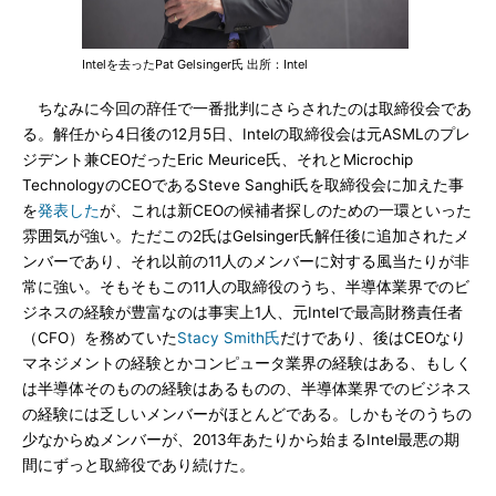
Intelを去ったPat Gelsinger氏 出所：Intel
ちなみに今回の辞任で一番批判にさらされたのは取締役会であ
る。解任から4日後の12月5日、Intelの取締役会は元ASMLのプレ
ジデント兼CEOだったEric Meurice氏、それとMicrochip
TechnologyのCEOであるSteve Sanghi氏を取締役会に加えた事
を
発表した
が、これは新CEOの候補者探しのための一環といった
雰囲気が強い。ただこの2氏はGelsinger氏解任後に追加されたメ
ンバーであり、それ以前の11人のメンバーに対する風当たりが非
常に強い。そもそもこの11人の取締役のうち、半導体業界でのビ
ジネスの経験が豊富なのは事実上1人、元Intelで最高財務責任者
（CFO）を務めていた
Stacy Smith氏
だけであり、後はCEOなり
マネジメントの経験とかコンピュータ業界の経験はある、もしく
は半導体そのものの経験はあるものの、半導体業界でのビジネス
の経験には乏しいメンバーがほとんどである。しかもそのうちの
少なからぬメンバーが、2013年あたりから始まるIntel最悪の期
間にずっと取締役であり続けた。