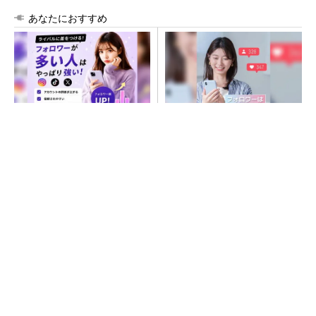
あなたにおすすめ
SNSアカウントを着実に成
SNSアカウントを着実に成
長。実はみんなココ使ってま
長。実はみんなココ使ってま
す。
す。
PR(Dreaw合同会社)
PR(Dreaw合同会社)
ルネサス高崎工場が閉鎖へ 「6インチライン維
持限界」 操業50年
令和8年熊本地震、半導体メーカー工場の対応
状況