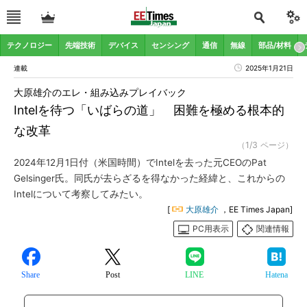
テクノロジー
先端技術
デバイス
センシング
通信
無線
部品/材料
連載
2025年1月21日
大原雄介のエレ・組み込みプレイバック
Intelを待つ「いばらの道」 困難を極める根本的
な改革
（1/3 ページ）
2024年12月1日付（米国時間）でIntelを去った元CEOのPat
Gelsinger氏。同氏が去らざるを得なかった経緯と、これからの
Intelについて考察してみたい。
[
大原雄介
，EE Times Japan]
PC用表示
関連情報
Share
Post
LINE
Hatena