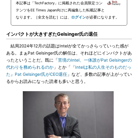
本記事は「TechFactory」に掲載された会員限定コン
テンツをEE Times Japan向けに再編集した転載記事と
なります。［全文を読む］には、
ログイン
が必要になります。
インパクトが大きすぎたGelsinger氏の退任
結局2024年12月の話題はIntelが全てかっさらっていった感が
ある。まぁPat Gelsinger氏の解任は、それほどにインパクトがあ
ったということだ。既に「
苦境のIntel、一体誰がPat Gelsingerの
代わりを務められるのか
」とか「
『Intelは私の人生そのものだっ
た』Pat Gelsinger氏がCEO退任
」など、多数の記事が上がってい
るからお読みになった読者も多いと思う。