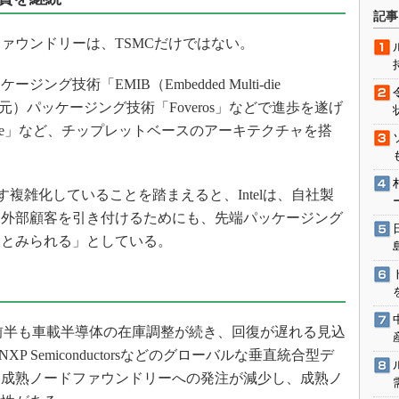
術を知る
記事
エンジニア”が仕掛けた社内
ウンドリーは、TSMCだけではない。
念の180日
ションは日本を救うのか
ージング技術「EMIB（Embedded Multi-die
IoT通信
3次元（3次元）パッケージング技術「Foveros」などで進歩を遂げ
or Lake」など、チップレットベースのアーキテクチャを搭
ナリスト「未来展望」
愛されないエンジニア」の
行動論
す複雑化していることを踏まえると、Intelは、自社製
り外部顧客を引き付けるためにも、先端パッケージング
くとみられる」としている。
025年前半も車載半導体の在庫調整が続き、回復が遅れる見込
iesやNXP Semiconductorsなどのグローバルな垂直統合型デ
、成熟ノードファウンドリーへの発注が減少し、成熟ノ