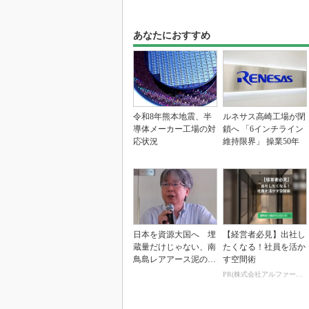
あなたにおすすめ
令和8年熊本地震、半
ルネサス高崎工場が閉
導体メーカー工場の対
鎖へ 「6インチライン
応状況
維持限界」 操業50年
日本を資源大国へ 埋
【経営者必見】出社し
蔵量だけじゃない、南
たくなる！社員を活か
鳥島レアアース泥の価
す空間術
値
PR(株式会社アルファーテクノ)