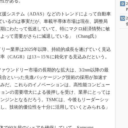
能性がある。
援システム（ADAS）などのトレンドによって自動車
ているのは事実だが、車載半導体市場は現在、調整局
半期にわたって低迷していて、特にマクロ経済情勢に敏
よって需要がさらに減退している」（Chang氏）
ウンドリー業界は2025年以降、持続的成長を遂げていく見込
成長率（CAGR）は13～15％に鈍化する見込みだという。
で「ファウンドリー市場の長期的な拡大は、3/2nm以降の最
D統合といった先進パッケージング技術の採用が加速す
込みだ。これらのイノベーションは、高性能コンピュー
ーションの需要増大による後押しを受け、業界にとっては
エンジンとなるだろう。TSMCは、今後もリーダーシッ
成し、技術的優位性を十分に活用していくとみられる」
で60％超のシェアを確保していて、Samsung