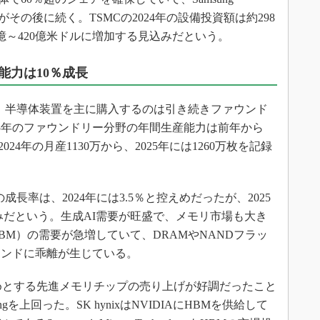
とIntelがその後に続く。TSMCの2024年の設備投資額は約298
0億～420億米ドルに増加する見込みだという。
能力は10％成長
、半導体装置を主に購入するのは引き続きファウンド
25年のファウンドリー分野の年間生産能力は前年から
24年の月産1130万から、2025年には1260万枚を記録
長率は、2024年には3.5％と控えめだったが、2025
みだという。生成AI需要が旺盛で、メモリ市場も大き
M）の需要が急増していて、DRAMやNANDフラッ
レンドに乖離が生じている。
をはじめとする先進メモリチップの売り上げが好調だったこと
を上回った。SK hynixはNVIDIAにHBMを供給して