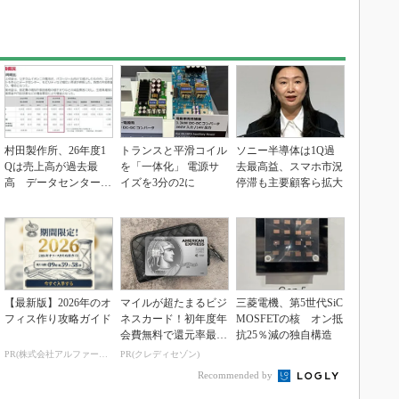
村田製作所、26年度1
トランスと平滑コイル
ソニー半導体は1Q過
Qは売上高が過去最
を「一体化」 電源サ
去最高益、スマホ市況
高 データセンター関
イズを3分の2に
停滞も主要顧客ら拡大
連は81％増
【最新版】2026年のオ
マイルが超たまるビジ
三菱電機、第5世代SiC
フィス作り攻略ガイド
ネスカード！初年度年
MOSFETの核 オン抵
会費無料で還元率最大
抗25％減の独自構造
1.125%
PR(株式会社アルファーテクノ)
PR(クレディセゾン)
Recommended by