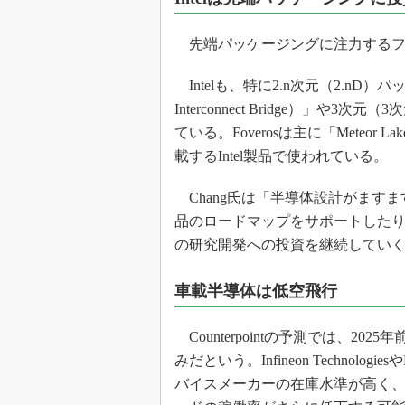
光伝送技
“異端児
先端パッケージングに注力するファ
改革、執
イノベー
Intelも、特に2.n次元（2.nD）パッケ
JASA発
Interconnect Bridge）」や
ている。Foverosは主に「Mete
IHSア
載するIntel製品で使われている。
「英語に
ための新
Chang氏は「半導体設計がますま
品のロードマップをサポートした
の研究開発への投資を継続してい
車載半導体は低空飛行
Counterpointの予測では、2
みだという。Infineon Technolog
バイスメーカーの在庫水準が高く