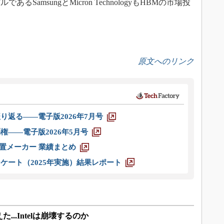
amsungとMicron TechnologyもHBMの市場投
原文へのリンク
り返る――電子版2026年7月号
権――電子版2026年5月号
装置メーカー 業績まとめ
ケート（2025年実施）結果レポート
..Intelは崩壊するのか