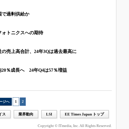
国で過剰供給か
フォトニクスへの期待
社の売上高合計、24年3Qは過去最高に
20％成長へ 24年Q4は57％増益
ージへ
1
|
2
イス
業界動向
LSI
EE Times Japan トップ
Copyright © ITmedia, Inc. All Rights Reserved.