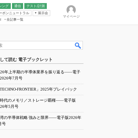
シング
通信
テスト/計測
ーボンニュートラル
展示会
マイページ
全記事一覧
l
ンピューティング
して読む 電子ブックレット
IER
026年上半期の半導体業界を振り返る――電子
2026年7月号
TECHNO-FRONTIER」2025年プレイバック
I時代のメモリ／ストレージ覇権――電子版
026年5月号
湾の半導体戦略 強みと限界――電子版2026年
月号