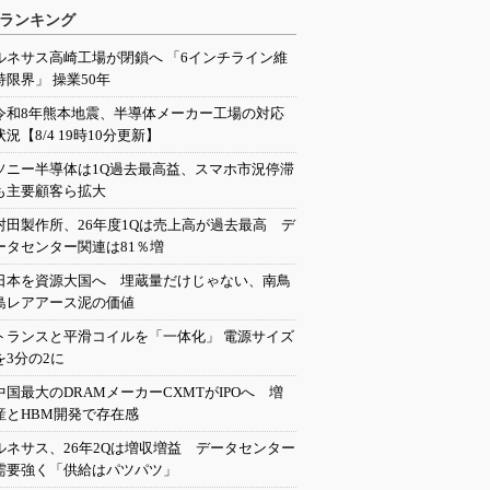
ランキング
ルネサス高崎工場が閉鎖へ 「6インチライン維
持限界」 操業50年
令和8年熊本地震、半導体メーカー工場の対応
状況【8/4 19時10分更新】
ソニー半導体は1Q過去最高益、スマホ市況停滞
も主要顧客ら拡大
村田製作所、26年度1Qは売上高が過去最高 デ
ータセンター関連は81％増
日本を資源大国へ 埋蔵量だけじゃない、南鳥
島レアアース泥の価値
トランスと平滑コイルを「一体化」 電源サイズ
を3分の2に
中国最大のDRAMメーカーCXMTがIPOへ 増
産とHBM開発で存在感
ルネサス、26年2Qは増収増益 データセンター
需要強く「供給はパツパツ」