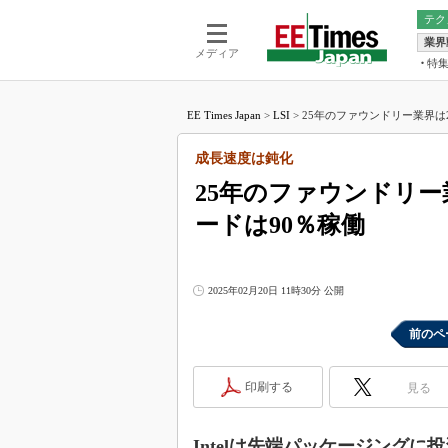
テク
業界
電池／エネル
ア
メディア
特
メ
福田昭の
LS
EE Times Japan
>
LSI
>
25年のファウンドリー業界は2
福田昭の
マ
湯之上隆
成長速度は鈍化
FP
大山聡の
25年のファウンドリー
大原雄介
ードは90％稼働
ック
リタイア
学漂流記
2025年02月20日 11時30分 公開
世界を「
踊るバズワ
前のペ
Buzzwo
この10
印刷する
見る
で起こる
製品分解
Intelは先端パッケージングに