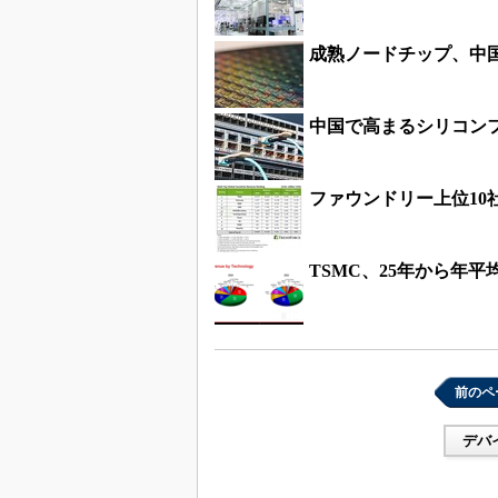
成熟ノードチップ、中
中国で高まるシリコン
ファウンドリー上位10
TSMC、25年から年平均
前のペ
デバ