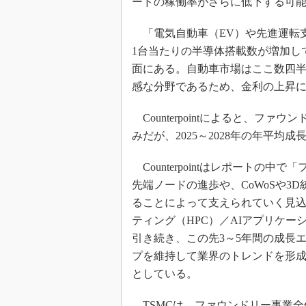
ードの稼働率がさらに低下する可
「電気自動車（EV）や先進運転支
1台当たりの半導体搭載数が増加し
面にある。自動車市場はここ数四
感な分野であるため、金利の上昇に
Counterpointによると、ファ
みだが、2025～2028年の年平均
Counterpointはレポートの中
先端ノードの進歩や、CoWoSや3
ることによって支えられていく見
ティング（HPC）／AIアプリケ
引き続き、この先3～5年間の成長
プを維持して業界のトレンドを形
としている。
TSMCは、ファウンドリー事業全体