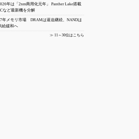
2026年は「2nm商用化元年」 Panther Lake搭載
PCなど最新機を分解
27年メモリ市場 DRAMは逼迫継続、NANDは
供給緩和へ
≫
11～30位はこちら