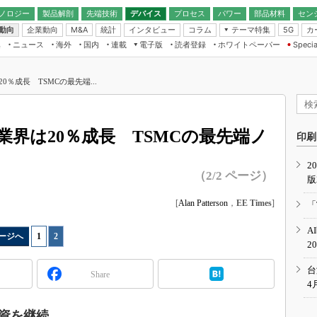
ノロジー
製品解剖
先端技術
デバイス
プロセス
パワー
部品材料
セン
動向
企業動向
統計
インタビュー
コラム
テーマ特集
カ
M&A
5G
ギー
ナログ
無線
集
ニュース
海外
国内
連載
電子版
読者登録
ホワイトペーパー
Specia
フィジカルAI
IoT・エッジコ
モリ
EXPO
Microchip情報
ストレージ通信
EE Times Japan×EDN Japan統合電
エッジAI
子版
I
SEMICON Japan
0％成長 TSMCの最先端...
デバイス通信
パワーエレクトロニクス
電子ブックレット
イコン
CEATEC
のナノフォーカス
半導体後工程
GA
EdgeTech＋
業界スコープ
業界は20％成長 TSMCの最先端ノ
読者調査（EE Times Research）
印刷
TECHNO-FRONT
のエレ・組み込みプレイバ
カーボンニュートラル
2
人とくるま展
（2/2 ページ）
版
IoT
直前エンジニアの社会人大
電源設計（EDN Japan）
[
Alan Patterson
，
EE Times
]
「
数字」で回してみよう
エレクトロニクス入門（EDN
A
Japan）
ード ～Behind the
ージへ
1
|
2
2
rd
年で起こったこと、次の10年
台
Share
こと
4
で探るアジアの新トレンド
投資を継続