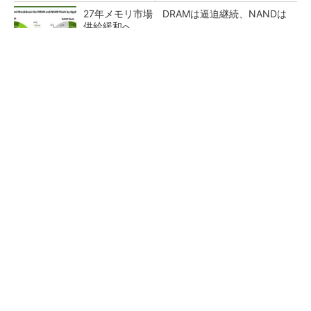
27年メモリ市場 DRAMは逼迫継続、NANDは
供給緩和へ
マイクロン、AI需要で広島工場増強へ起工式
1.5兆円投資
ルネサス、26年2Qは増収増益 データセンタ
ー需要強く「供給はパツパツ」