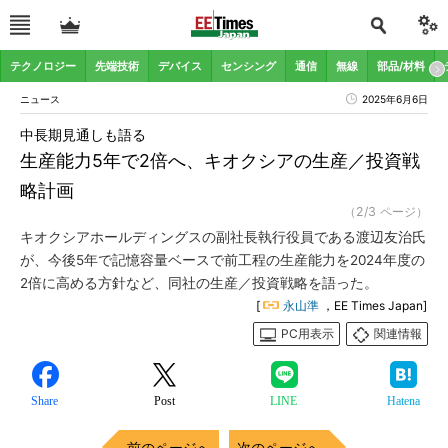
テクノロジー
先端技術
デバイス
センシング
通信
無線
部品/材料
ニュース
2025年6月6日
中長期見通しも語る
生産能力5年で2倍へ、キオクシアの生産／投資戦
略計画
（2/3 ページ）
キオクシアホールディングスの副社長執行役員である渡辺友治氏
が、今後5年で記憶容量ベースで前工程の生産能力を2024年度の
2倍に高める方針など、同社の生産／投資戦略を語った。
[
永山準
，EE Times Japan]
PC用表示
関連情報
Share
Post
LINE
Hatena
前のページへ
次のページへ