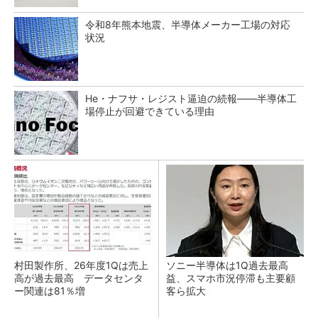
令和8年熊本地震、半導体メーカー工場の対応
状況
He・ナフサ・レジスト逼迫の続報――半導体工
場停止が回避できている理由
村田製作所、26年度1Qは売上
ソニー半導体は1Q過去最高
高が過去最高 データセンタ
益、スマホ市況停滞も主要顧
ー関連は81％増
客ら拡大