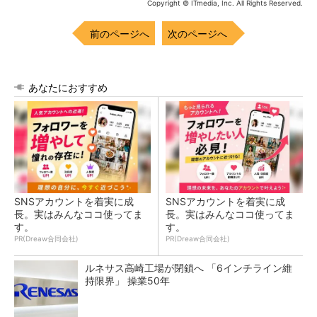
Copyright © ITmedia, Inc. All Rights Reserved.
前のページへ
次のページへ
あなたにおすすめ
SNSアカウントを着実に成
SNSアカウントを着実に成
長。実はみんなココ使ってま
長。実はみんなココ使ってま
す。
す。
PR(Dreaw合同会社)
PR(Dreaw合同会社)
ルネサス高崎工場が閉鎖へ 「6インチライン維
持限界」 操業50年