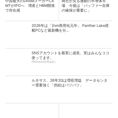
中国最大のDRAMメーカーCX
商社が見る激動の半導体市
MTがIPOへ 増産とHBM開発
場 今後は「バッファー在庫
で存在感
の確保が重要に」
2026年は「2nm商用化元年」 Panther Lake搭
載PCなど最新機を分...
SNSアカウントを着実に成長。実はみんなココ
使ってます。
PR(Dreaw合同会社)
ルネサス、26年2Qは増収増益 データセンタ
ー需要強く「供給はパツパツ」