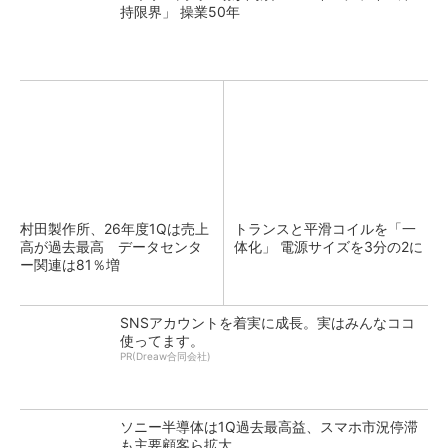
持限界」 操業50年
村田製作所、26年度1Qは売上
トランスと平滑コイルを「一
高が過去最高 データセンタ
体化」 電源サイズを3分の2に
ー関連は81％増
SNSアカウントを着実に成長。実はみんなココ
使ってます。
PR(Dreaw合同会社)
ソニー半導体は1Q過去最高益、スマホ市況停滞
も主要顧客ら拡大