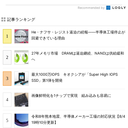
Recommended by
記事ランキング
He・ナフサ・レジスト逼迫の続報――半導体工場停止が
回避できている理由
27年メモリ市場 DRAMは逼迫継続、NANDは供給緩和
へ
最大1000万IOPS キオクシアが「Super High IOPS
SSD」第1弾を開発
画像鮮明化を1チップで実現 組み込みも容易に
令和8年熊本地震、半導体メーカー工場の対応状況【8/4
19時10分更新】