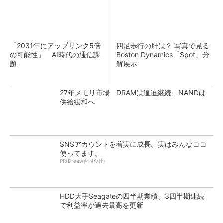
「2031年にアップリンク5倍
四足歩行の肝は？ 写真で見る
の可能性」 AI時代の通信課
Boston Dynamics「Spot」分
題
解展示
27年メモリ市場 DRAMは逼迫継続、NANDは
供給緩和へ
SNSアカウントを着実に成長。実はみんなココ
使ってます。
PR(Dreaw合同会社)
HDD大手Seagateの四半期業績、3四半期連続
で利益率が過去最高を更新