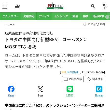
テクノロジー
先端技術
デバイス
センシング
通信
無線
部品/材料
ニュース
2025年6月25日
航続距離伸長や高性能化に貢献
トヨタの中国向け新型BEV、ローム製SiC
MOSFETを搭載
ロームは、トヨタ自動車などが開発した中国市場向け新型クロス
オーバーBEV「bZ5」に、第4世代SiC MOSFETを搭載したパワー
モジュールが採用されたと発表した。
[
馬本隆綱
，EE Times Japan]
PC用表示
関連情報
Share
Post
LINE
Hatena
中国市場に向けた「bZ5」のトラクションインバーターに採用さ