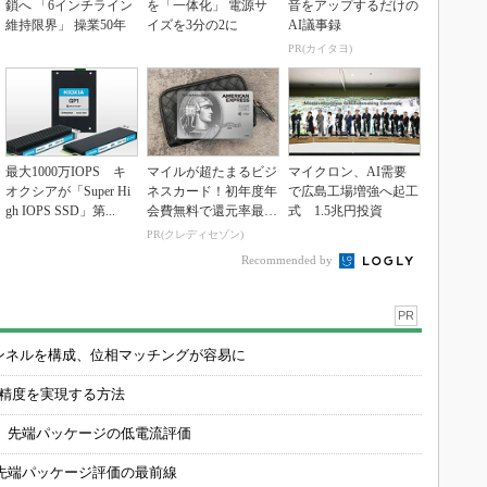
鎖へ 「6インチライン
を「一体化」 電源サ
音をアップするだけの
維持限界」 操業50年
イズを3分の2に
AI議事録
PR(カイタヨ)
最大1000万IOPS キ
マイルが超たまるビジ
マイクロン、AI需要
オクシアが「Super Hi
ネスカード！初年度年
で広島工場増強へ起工
gh IOPS SSD」第...
会費無料で還元率最大
式 1.5兆円投資
1.125%
PR(クレディセゾン)
Recommended by
PR
チャンネルを構成、位相マッチングが容易に
の精度を実現する方法
 先端パッケージの低電流評価
先端パッケージ評価の最前線