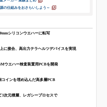
装置メーカー 業績まとめ
源の仕組みをおさらいしよう～
00mmシリコンウエハーに転写
C上に接合、高出力テラヘルツデバイスを実現
、HBMウエハー検査装置用PCBを開発
銅コインを埋め込んだ高多層PCB
て3次元積層、レガシープロセスで