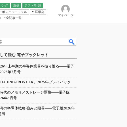
シング
通信
テスト/計測
ーボンニュートラル
展示会
マイページ
全記事一覧
l
ンピューティング
して読む 電子ブックレット
IER
026年上半期の半導体業界を振り返る――電子
2026年7月号
TECHNO-FRONTIER」2025年プレイバック
I時代のメモリ／ストレージ覇権――電子版
026年5月号
湾の半導体戦略 強みと限界――電子版2026年
月号