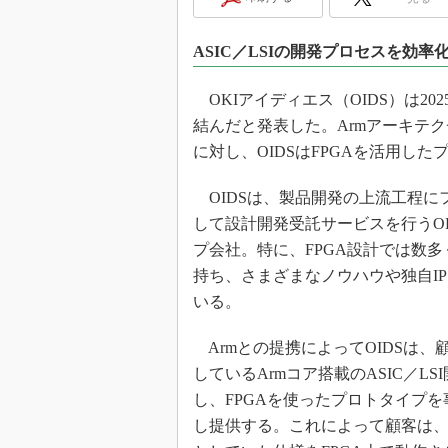
光伝送技
“異端児
ASIC／LSIの開発プロセスを効
改革、執
イノベー
OKIアイディエス（OIDS）は2025年6月、
JASA発
結んだと発表した。Armアーキテク
IHSア
に対し、OIDSはFPGAを活用し
「英語に
ための新
OIDSは、製品開発の上流工程に
して設計開発受託サービスを行うO
プ会社。特に、FPGA設計では数多
持ち、さまざまなノウハウや独自I
いる。
Armとの提携によってOIDSは、
しているArmコア搭載のASIC／LS
し、FPGAを使ったプロトタイプを
し提供する。これによって顧客は