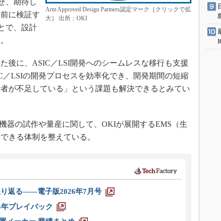
せ、期待し
Arm Approved Design Partners認定マーク［クリックで拡
事前に検証す
大］ 出所：OKI
とで、設計
る。
後に、ASIC／LSI開発へのシームレスな移行も支援
C／LSIの開発プロセスを効率化でき、開発期間の短縮
術者が不足している」という課題も解決できるとみてい
機器の試作や量産に関して、OKIが展開するEMS（生
応できる体制を整えている。
り返る――電子版2026年7月号
025年プレイバック