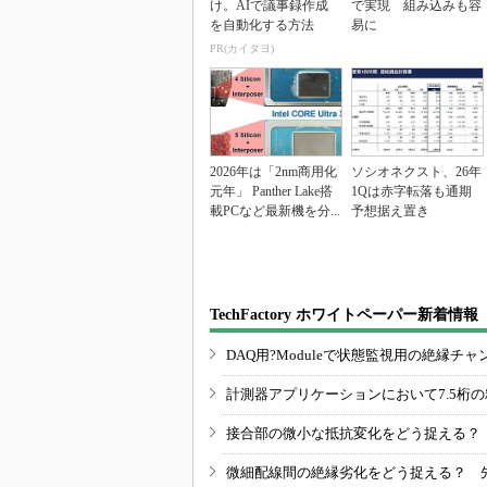
け。AIで議事録作成
で実現 組み込みも容
を自動化する方法
易に
PR(カイタヨ)
2026年は「2nm商用化
ソシオネクスト、26年
元年」 Panther Lake搭
1Qは赤字転落も通期
載PCなど最新機を分...
予想据え置き
TechFactory ホワイトペーパー新着情報
DAQ用?Moduleで状態監視用の絶縁
計測器アプリケーションにおいて7.5桁
接合部の微小な抵抗変化をどう捉える？
微細配線間の絶縁劣化をどう捉える？ 