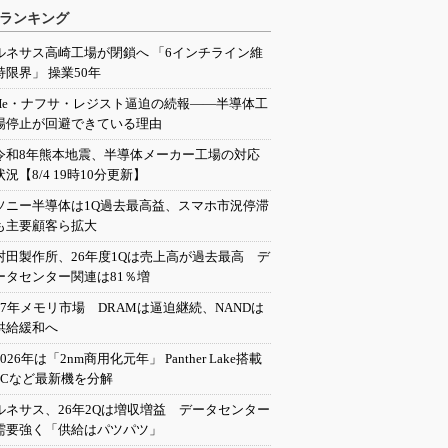
ランキング
ルネサス高崎工場が閉鎖へ 「6インチライン維
持限界」 操業50年
He・ナフサ・レジスト逼迫の続報――半導体工
場停止が回避できている理由
令和8年熊本地震、半導体メーカー工場の対応
状況【8/4 19時10分更新】
ソニー半導体は1Q過去最高益、スマホ市況停滞
も主要顧客ら拡大
村田製作所、26年度1Qは売上高が過去最高 デ
ータセンター関連は81％増
27年メモリ市場 DRAMは逼迫継続、NANDは
供給緩和へ
2026年は「2nm商用化元年」 Panther Lake搭載
PCなど最新機を分解
ルネサス、26年2Qは増収増益 データセンター
需要強く「供給はパツパツ」