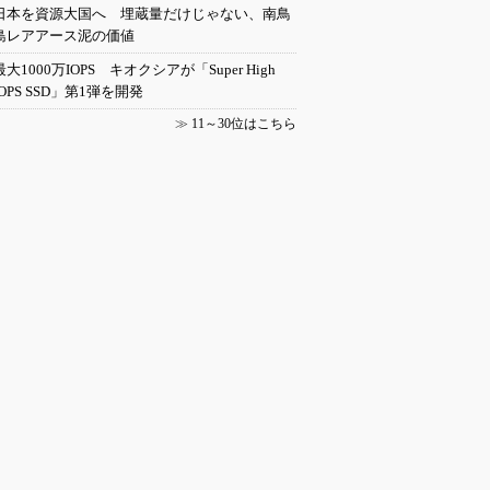
日本を資源大国へ 埋蔵量だけじゃない、南鳥
島レアアース泥の価値
最大1000万IOPS キオクシアが「Super High
IOPS SSD」第1弾を開発
≫
11～30位はこちら