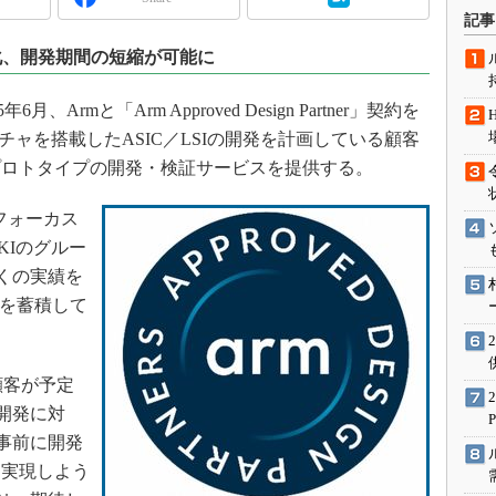
術を知る
記事
エンジニア”が仕掛けた社内
率化、開発期間の短縮が可能に
念の180日
ションは日本を救うのか
Armと「Arm Approved Design Partner」契約を
IoT通信
チャを搭載したASIC／LSIの開発を計画している顧客
ナリスト「未来展望」
たプロトタイプの開発・検証サービスを提供する。
愛されないエンジニア」の
行動論
フォーカス
KIのグルー
くの実績を
Pを蓄積して
顧客が予定
I開発に対
事前に開発
、実現しよう