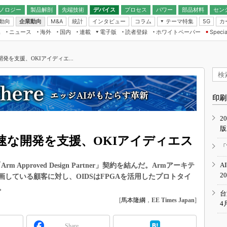
ノロジー
製品解剖
先端技術
デバイス
プロセス
パワー
部品材料
セン
動向
企業動向
統計
インタビュー
コラム
テーマ特集
カ
M&A
5G
ギー
ナログ
無線
集
ニュース
海外
国内
連載
電子版
読者登録
ホワイトペーパー
Specia
フィジカルAI
IoT・エッジコ
モリ
EXPO
Microchip情報
ストレージ通信
EE Times Japan×EDN Japan統合電
エッジAI
子版
I
SEMICON Japan
発を支援、OKIアイディエ...
デバイス通信
パワーエレクトロニクス
電子ブックレット
イコン
CEATEC
のナノフォーカス
半導体後工程
GA
EdgeTech＋
業界スコープ
読者調査（EE Times Research）
印刷
TECHNO-FRONT
のエレ・組み込みプレイバ
カーボンニュートラル
2
人とくるま展
版
IoT
直前エンジニアの社会人大
迅速な開発を支援、OKIアイディエス
電源設計（EDN Japan）
「
数字」で回してみよう
エレクトロニクス入門（EDN
A
 Approved Design Partner」契約を結んだ。Armアーキテ
Japan）
ード ～Behind the
2
計画している顧客に対し、OIDSはFPGAを活用したプロトタイ
rd
。
年で起こったこと、次の10年
台
こと
[
馬本隆綱
，
EE Times Japan
]
4
で探るアジアの新トレンド
Share