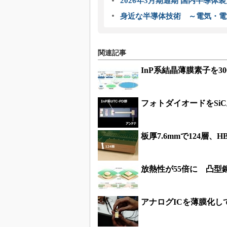
2026年3月期通期 国内半導体
身近な半導体技術 ～電気・電
関連記事
InP系結晶薄膜素子を3
フォトダイオードをSi
板厚7.6mmで124層
放熱性が55倍に 凸型
アナログICを薄膜化し