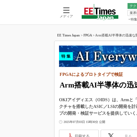
テク
業界
電池／エネル
ア
メディア
特
メ
福田昭の
LS
EE Times Japan
>
FPGA
>
Arm搭載AI半導体の迅速な開
福田昭の
マ
湯之上隆
FP
大山聡の
大原雄介
ック
FPGAによるプロトタイプで検証
リタイア
学漂流記
Arm搭載AI半導体の
世界を「
OKIアイディエス（OIDS）は、Armと「Arm
踊るバズワ
クチャを搭載したASIC／LSIの開発を
Buzzwo
プの開発・検証サービスを提供していく
この10
で起こる
2025年07月03日 15時30分 公開
製品分解
印刷する
見る