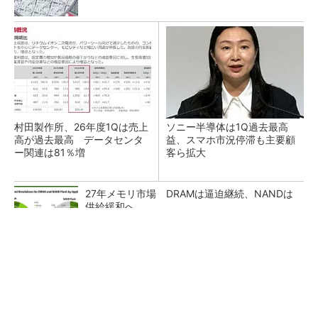
村田製作所、26年度1Qは売上
ソニー半導体は1Q過去最高
高が過去最高 データセンタ
益、スマホ市況停滞も主要顧
ー関連は81％増
客ら拡大
27年メモリ市場 DRAMは逼迫継続、NANDは
供給緩和へ
マイクロン、AI需要で広島工場増強へ起工式
1.5兆円投資