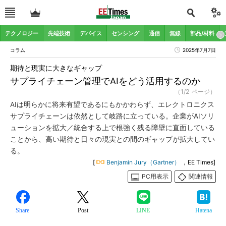
テクノロジー
先端技術
デバイス
センシング
通信
無線
部品/材料
コラム
2025年7月7日
期待と現実に大きなギャップ
サプライチェーン管理でAIをどう活用するのか
（1/2 ページ）
AIは明らかに将来有望であるにもかかわらず、エレクトロニクス
サプライチェーンは依然として岐路に立っている。企業がAIソリ
ューションを拡大／統合する上で根強く残る障壁に直面している
ことから、高い期待と日々の現実との間のギャップが拡大してい
る。
[
Benjamin Jury（Gartner）
，EE Times]
PC用表示
関連情報
Share
Post
LINE
Hatena