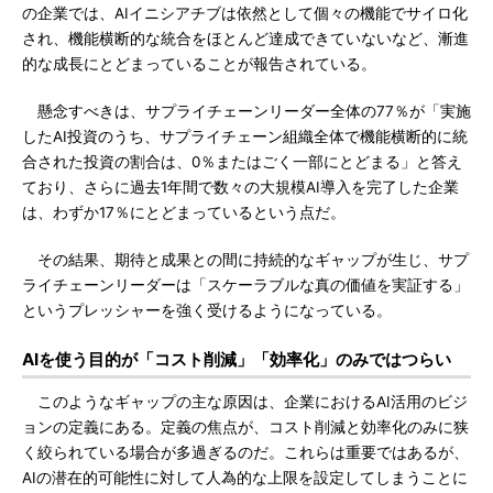
の企業では、AIイニシアチブは依然として個々の機能でサイロ化
され、機能横断的な統合をほとんど達成できていないなど、漸進
的な成長にとどまっていることが報告されている。
懸念すべきは、サプライチェーンリーダー全体の77％が「実施
したAI投資のうち、サプライチェーン組織全体で機能横断的に統
合された投資の割合は、0％またはごく一部にとどまる」と答え
ており、さらに過去1年間で数々の大規模AI導入を完了した企業
は、わずか17％にとどまっているという点だ。
その結果、期待と成果との間に持続的なギャップが生じ、サプ
ライチェーンリーダーは「スケーラブルな真の価値を実証する」
というプレッシャーを強く受けるようになっている。
AIを使う目的が「コスト削減」「効率化」のみではつらい
このようなギャップの主な原因は、企業におけるAI活用のビジ
ョンの定義にある。定義の焦点が、コスト削減と効率化のみに狭
く絞られている場合が多過ぎるのだ。これらは重要ではあるが、
AIの潜在的可能性に対して人為的な上限を設定してしまうことに