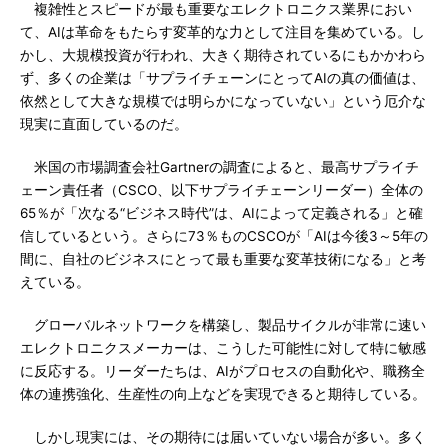
複雑性とスピードが最も重要なエレクトロニクス業界におい
て、AIは革命をもたらす変革的な力として注目を集めている。し
かし、大規模投資が行われ、大きく期待されているにもかかわら
ず、多くの企業は「サプライチェーンにとってAIの真の価値は、
依然として大きな規模では明らかになっていない」という厄介な
現実に直面しているのだ。
米国の市場調査会社Gartnerの調査によると、最高サプライチ
ェーン責任者（CSCO、以下サプライチェーンリーダー）全体の
65％が「次なる“ビジネス時代”は、AIによって定義される」と確
信しているという。さらに73％ものCSCOが「AIは今後3～5年の
間に、自社のビジネスにとって最も重要な変革技術になる」と考
えている。
グローバルネットワークを構築し、製品サイクルが非常に速い
エレクトロニクスメーカーは、こうした可能性に対して特に敏感
に反応する。リーダーたちは、AIがプロセスの自動化や、職務全
体の連携強化、生産性の向上などを実現できると期待している。
しかし現実には、その期待には届いていない場合が多い。多く