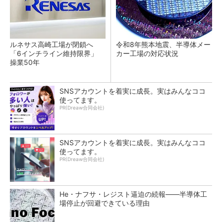
ルネサス高崎工場が閉鎖へ
令和8年熊本地震、半導体メー
「6インチライン維持限界」
カー工場の対応状況
操業50年
SNSアカウントを着実に成長。実はみんなココ
使ってます。
PR(Dreaw合同会社)
SNSアカウントを着実に成長。実はみんなココ
使ってます。
PR(Dreaw合同会社)
He・ナフサ・レジスト逼迫の続報――半導体工
場停止が回避できている理由