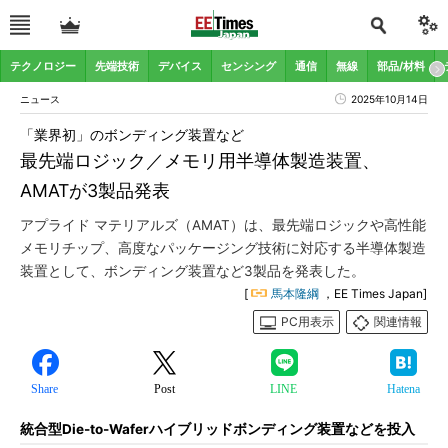
テクノロジー
先端技術
デバイス
センシング
通信
無線
部品/材料
ニュース
2025年10月14日
「業界初」のボンディング装置など
最先端ロジック／メモリ用半導体製造装置、
AMATが3製品発表
アプライド マテリアルズ（AMAT）は、最先端ロジックや高性能
メモリチップ、高度なパッケージング技術に対応する半導体製造
装置として、ボンディング装置など3製品を発表した。
[
馬本隆綱
，EE Times Japan]
PC用表示
関連情報
Share
Post
LINE
Hatena
統合型Die-to-Waferハイブリッドボンディング装置などを投入