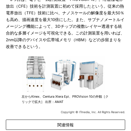
放出（CFE）技術を計測装置に初めて採用したという。従来の熱
電界放出（TFE）技術に比べ、ナノスケールの解像度を最大50％
も高め、描画速度を最大10倍にした。また、サブナノメートルイ
メージング機能によって、3Dチップの複数レイヤー透過する統
合的な多層イメージを可視化できる。この計測装置を用いれば、
2nm以降のデバイスや広帯域メモリ（HBM）などの歩留まりを
改善できるという。
左からKinex、Centura Xtera Epi、PROVision 10の外観［ク
リックで拡大］ 出所：AMAT
Copyright © ITmedia, Inc. All Rights Reserved.
関連情報