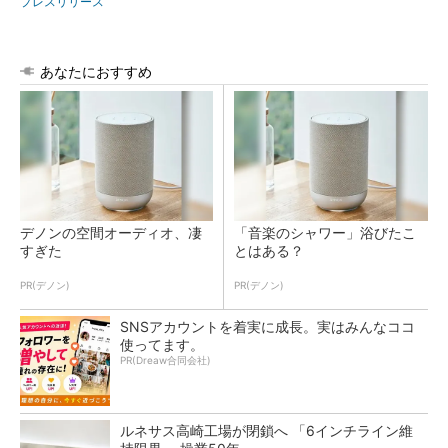
プレスリリース
あなたにおすすめ
デノンの空間オーディオ、凄
「音楽のシャワー」浴びたこ
すぎた
とはある？
PR(デノン)
PR(デノン)
SNSアカウントを着実に成長。実はみんなココ
使ってます。
PR(Dreaw合同会社)
ルネサス高崎工場が閉鎖へ 「6インチライン維