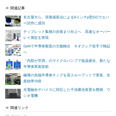
関連記事
名古屋大ら、溶液成長法による6インチp型SiCウエハ
ー試作に成功
チップレット集積の歩留まり向上へ 高速なオーバー
レイ測定を実現
GaNで半導体製造の欠陥検出 キオクシア岩手で検証
へ
「内部が空洞」のマイクロバンプで低温接合、新たな
半導体実装技術
極薄の先端半導体チップを高スループットで実装、生
産効率10倍
光電融合デバイスに対応した干渉露光装置を開発、ウ
シオ電機
関連リンク