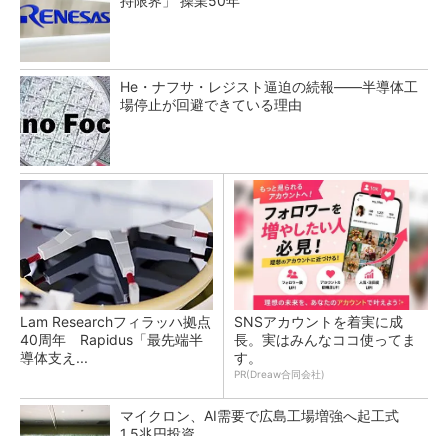
持限界」 操業50年
He・ナフサ・レジスト逼迫の続報――半導体工
場停止が回避できている理由
Lam Researchフィラッハ拠点
SNSアカウントを着実に成
40周年 Rapidus「最先端半
長。実はみんなココ使ってま
導体支え...
す。
PR(Dreaw合同会社)
マイクロン、AI需要で広島工場増強へ起工式
1.5兆円投資