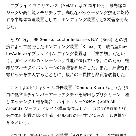
アプライド マテリアルズ（AMAT）は2025年10月、最先端ロ
ジックや高性能メモリチップ、高度なパッケージング技術に対応
する半導体製造装置として、ボンディング装置など3製品を発表
した。
その1つは、BE Semiconductor Industries N.V（Besi）との提
携によって開発したボンディング装置「Kinex」で、統合型Die-
to-Waferハイブリッドボンディング装置は、「業界初」だとい
う。ダイレベルのトレーシング性能に優れている。このため、複
雑なマルチダイパッケージの管理を容易にした。また、細密な配
線ピッチを実現するとともに、接合の一貫性と品質を改善した。
2つ目はエピタキシャル成長装置「Centura Xtera Epi」だ。独
自の低容量チャンバーアーキテクチャを採用しプリクリーン工程
とエッチング工程を統合、ボイドフリーのGAA（Gate All
Around）ソース／ドレイン構造を実現した。ガスの消費量も従
来のエピ装置に比べ半減、セル間の均一性は40％以上も改善で
きるという。
3つ目は、電子ビーム計測装置「PROVision 10」。冷陰極電界