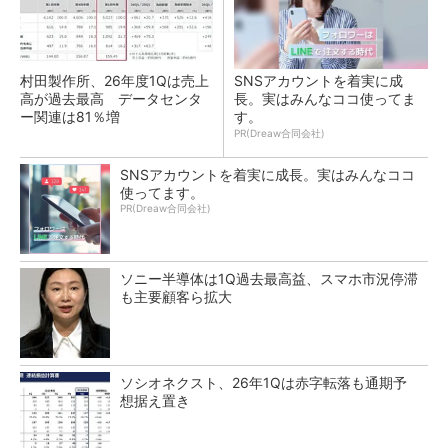
村田製作所、26年度1Qは売上
SNSアカウントを着実に成
高が過去最高 データセンタ
長。実はみんなココ使ってま
ー関連は81％増
す。
PR(Dreaw合同会社)
SNSアカウントを着実に成長。実はみんなココ
使ってます。
PR(Dreaw合同会社)
ソニー半導体は1Q過去最高益、スマホ市況停滞
も主要顧客ら拡大
ソシオネクスト、26年1Qは赤字転落も通期予
想据え置き