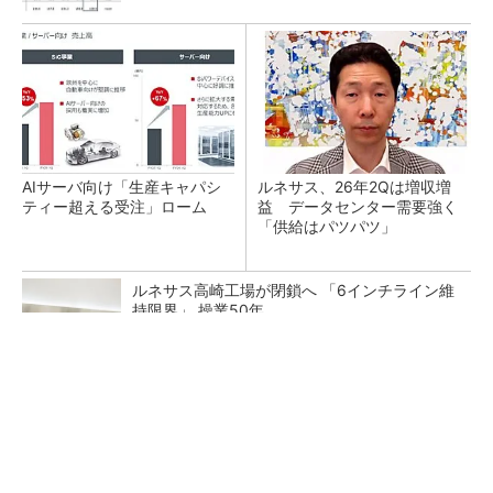
AIサーバ向け「生産キャパシ
ルネサス、26年2Qは増収増
ティー超える受注」ローム
益 データセンター需要強く
「供給はパツパツ」
ルネサス高崎工場が閉鎖へ 「6インチライン維
持限界」 操業50年
HDD大手Seagateの四半期業績、3四半期連続
で利益率が過去最高を更新