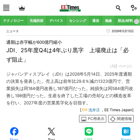
テクノロジー
先端技術
デバイス
センシング
通信
無線
部品/材料
ニュース
2026年5月15日
通期は赤字幅が600億円縮小
JDI、25年度Q4は4年ぶり黒字 上場廃止は「必
ず阻止」
（1/2 ページ）
ジャパンディスプレイ（JDI）は2026年5月14日、2025年度通期
の決算を発表した。売上高は前年比29.6％減の1323億円で、営
業損失は同184億円改善し187億円だった。純損失は同584億円改
善し198億円だった。生産を終了した工場の売却などの構造改革
を行い、2027年度の営業黒字化を目指す。
[
浅井涼
，EE Times Japan]
PC用表示
関連情報
Share
Post
LINE
Hatena