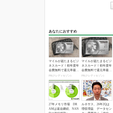
あなたにおすすめ
マイルが超たまるビジ
マイルが超たまるビジ
ネスカード！初年度年
ネスカード！初年度年
会費無料で還元率最大
会費無料で還元率最大
1.125%
1.125%
PR(クレディセゾン)
PR(クレディセゾン)
27年メモリ市場 DR
ルネサス、26年2Qは
AMは逼迫継続、NAN
増収増益 データセン