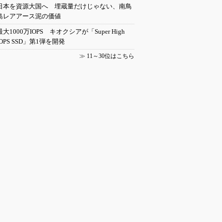
日本を資源大国へ 埋蔵量だけじゃない、南鳥
島レアアース泥の価値
最大1000万IOPS キオクシアが「Super High
IOPS SSD」第1弾を開発
≫
11～30位はこちら