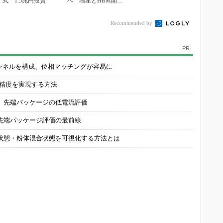
式 1.5兆円投資
へ 増産とHBM開発
で存在感
Recommended by
PR
チャンネルを構成、位相マッチングが容易に
の精度を実現する方法
 先端パッケージの低電流評価
先端パッケージ評価の最前線
状態・粉体混合状態を可視化する方法とは