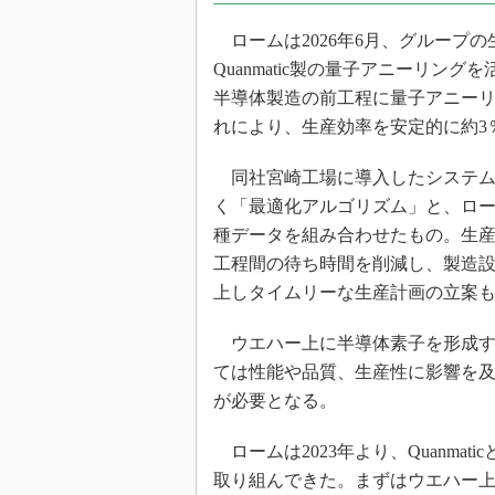
光伝送技
ロームは2026年6月、グループ
“異端児
改革、執
Quanmatic製の量子アニーリ
イノベー
半導体製造の前工程に量子アニー
れにより、生産効率を安定的に約3
JASA発
IHSア
同社宮崎工場に導入したシステムは、
「英語に
く「最適化アルゴリズム」と、ロ
ための新
種データを組み合わせたもの。生
工程間の待ち時間を削減し、製造
上しタイムリーな生産計画の立案
ウエハー上に半導体素子を形成す
ては性能や品質、生産性に影響を
が必要となる。
ロームは2023年より、Quanma
取り組んできた。まずはウエハー上