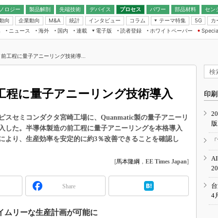
ノロジー
製品解剖
先端技術
デバイス
プロセス
パワー
部品材料
セン
動向
企業動向
統計
インタビュー
コラム
テーマ特集
カ
M&A
5G
ギー
ナログ
無線
集
ニュース
海外
国内
連載
電子版
読者登録
ホワイトペーパー
Specia
フィジカルAI
IoT・エッジコ
モリ
EXPO
Microchip情報
ストレージ通信
EE Times Japan×EDN Japan統合電
エッジAI
子版
I
SEMICON Japan
前工程に量子アニーリング技術導...
デバイス通信
パワーエレクトロニクス
電子ブックレット
イコン
CEATEC
のナノフォーカス
半導体後工程
GA
EdgeTech＋
業界スコープ
工程に量子アニーリング技術導入
読者調査（EE Times Research）
印刷
TECHNO-FRONT
のエレ・組み込みプレイバ
カーボンニュートラル
2
人とくるま展
スセミコンダクタ宮崎工場に、Quanmatic製の量子アニーリ
版
IoT
直前エンジニアの社会人大
入した。半導体製造の前工程に量子アニーリングを本格導入
電源設計（EDN Japan）
により、生産効率を安定的に約3％改善できることを確認し
「
数字」で回してみよう
エレクトロニクス入門（EDN
A
Japan）
[
馬本隆綱
，
EE Times Japan
]
ード ～Behind the
2
rd
年で起こったこと、次の10年
台
Share
こと
4
で探るアジアの新トレンド
イムリーな生産計画が可能に