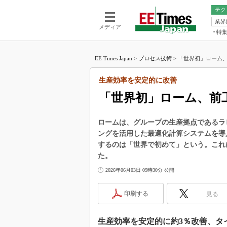
テク
業界
電池／エネル
ア
メディア
特
メ
福田昭の
LS
EE Times Japan
>
プロセス技術
>
「世界初」ローム、
福田昭の
マ
湯之上隆
生産効率を安定的に改善
FP
大山聡の
「世界初」ローム、前
大原雄介
ック
ロームは、グループの生産拠点であるラピ
リタイア
ングを活用した最適化計算システムを導
学漂流記
するのは「世界で初めて」という。これ
世界を「
た。
踊るバズワ
2026年06月03日 09時30分 公開
Buzzwo
この10
印刷する
見る
で起こる
製品分解
生産効率を安定的に約3％改善、タ