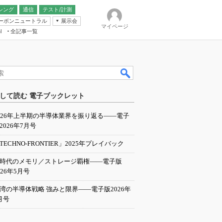
シング
通信
テスト/計測
ーボンニュートラル
展示会
マイページ
全記事一覧
l
ンピューティング
して読む 電子ブックレット
IER
026年上半期の半導体業界を振り返る――電子
2026年7月号
TECHNO-FRONTIER」2025年プレイバック
I時代のメモリ／ストレージ覇権――電子版
026年5月号
湾の半導体戦略 強みと限界――電子版2026年
月号