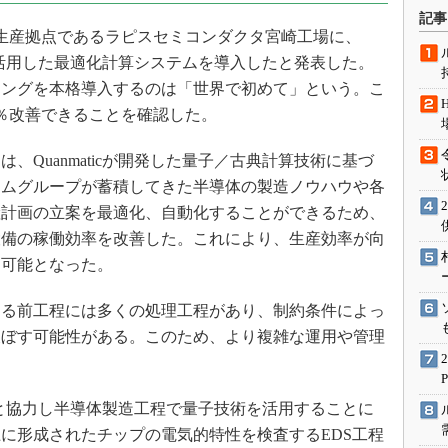
術を知る
記事
の生産拠点であるラピスセミコンダクタ宮崎工場に、
エンジニア”が仕掛けた社内
念の180日
ングを活用した最適化計算システムを導入したと発表した。
ションは日本を救うのか
リングを本格導入するのは「世界で初めて」という。こ
％改善できることを確認した。
IoT通信
ナリスト「未来展望」
Quanmaticが開発した量子／古典計算技術に基づ
愛されないエンジニア」の
ームグループが蓄積してきた半導体の製造ノウハウや各
行動論
産計画の立案を最適化、自動化することができるため、
設備の稼働効率を改善した。これにより、生産効率が向
も可能となった。
る前工程には多くの処理工程があり、制約条件によっ
及ぼす可能性がある。このため、より複雑な運用や管理
ticと協力し半導体製造工程で量子技術を活用することに
に形成されたチップの電気的特性を検査するEDS工程