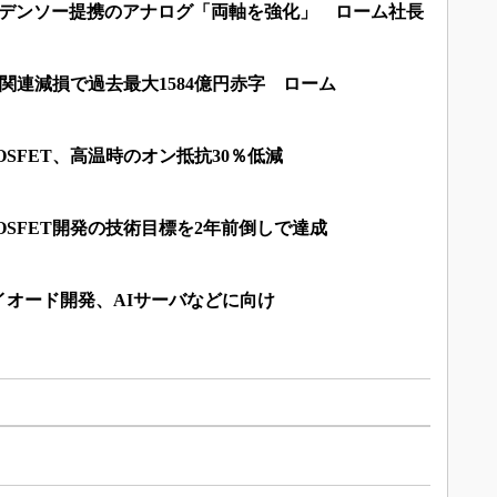
とデンソー提携のアナログ「両軸を強化」 ローム社長
C関連減損で過去最大1584億円赤字 ローム
MOSFET、高温時のオン抵抗30％低減
MOSFET開発の技術目標を2年前倒しで達成
イオード開発、AIサーバなどに向け