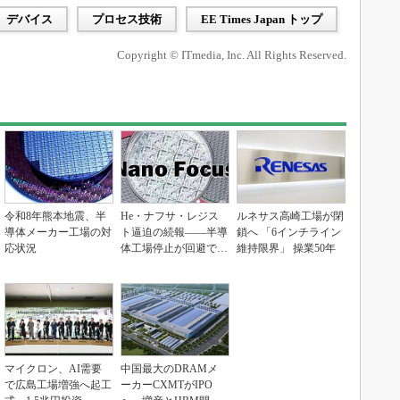
デバイス
プロセス技術
EE Times Japan トップ
Copyright © ITmedia, Inc. All Rights Reserved.
令和8年熊本地震、半
He・ナフサ・レジス
ルネサス高崎工場が閉
導体メーカー工場の対
ト逼迫の続報――半導
鎖へ 「6インチライン
応状況
体工場停止が回避でき
維持限界」 操業50年
ている理由
マイクロン、AI需要
中国最大のDRAMメ
で広島工場増強へ起工
ーカーCXMTがIPO