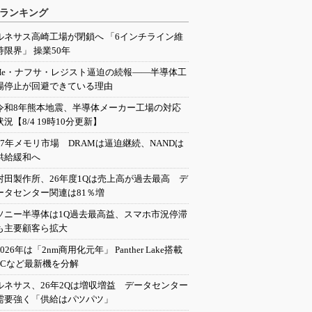
ランキング
ルネサス高崎工場が閉鎖へ 「6インチライン維
持限界」 操業50年
He・ナフサ・レジスト逼迫の続報――半導体工
場停止が回避できている理由
令和8年熊本地震、半導体メーカー工場の対応
状況【8/4 19時10分更新】
27年メモリ市場 DRAMは逼迫継続、NANDは
供給緩和へ
村田製作所、26年度1Qは売上高が過去最高 デ
ータセンター関連は81％増
ソニー半導体は1Q過去最高益、スマホ市況停滞
も主要顧客ら拡大
2026年は「2nm商用化元年」 Panther Lake搭載
PCなど最新機を分解
ルネサス、26年2Qは増収増益 データセンター
需要強く「供給はパツパツ」