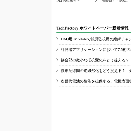
Dは供給緩和へ
ター需要強く「供給は
パツパツ」
TechFactory ホワイトペーパー新着情報
DAQ用?Moduleで状態監視用の絶縁
計測器アプリケーションにおいて7.5桁
接合部の微小な抵抗変化をどう捉える？
微細配線間の絶縁劣化をどう捉える？ 
次世代電池の性能を担保する、電極表面