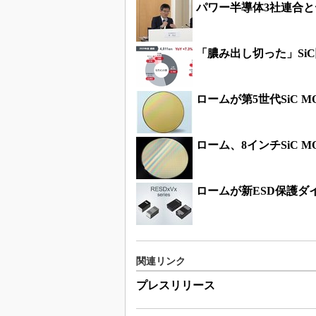
パワー半導体3社連合
「膿み出し切った」Si
ロームが第5世代SiC 
ローム、8インチSiC 
ロームが新ESD保護ダ
関連リンク
プレスリリース