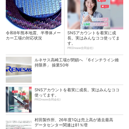
令和8年熊本地震、半導体メー
SNSアカウントを着実に成
カー工場の対応状況
長。実はみんなココ使ってま
す。
PR(Dreaw合同会社)
ルネサス高崎工場が閉鎖へ 「6インチライン維
持限界」 操業50年
SNSアカウントを着実に成長。実はみんなココ
使ってます。
PR(Dreaw合同会社)
村田製作所、26年度1Qは売上高が過去最高
データセンター関連は81％増