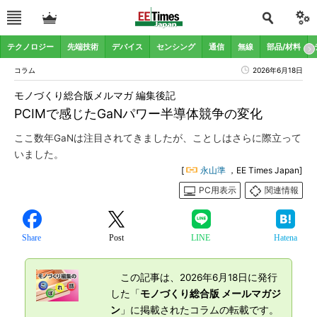
テクノロジー
先端技術
デバイス
センシング
通信
無線
部品/材料
コラム
2026年6月18日
モノづくり総合版メルマガ 編集後記
PCIMで感じたGaNパワー半導体競争の変化
ここ数年GaNは注目されてきましたが、ことしはさらに際立って
いました。
[
永山準
，EE Times Japan]
PC用表示
関連情報
Share
Post
LINE
Hatena
この記事は、2026年6月18日に発行
した「
モノづくり総合版 メールマガジ
ン
」に掲載されたコラムの転載です。