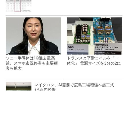
ソニー半導体は1Q過去最高
トランスと平滑コイルを「一
益、スマホ市況停滞も主要顧
体化」 電源サイズを3分の2に
客ら拡大
マイクロン、AI需要で広島工場増強へ起工式
1.5兆円投資
He・ナフサ・レジスト逼迫の続報――半導体工
場停止が回避できている理由