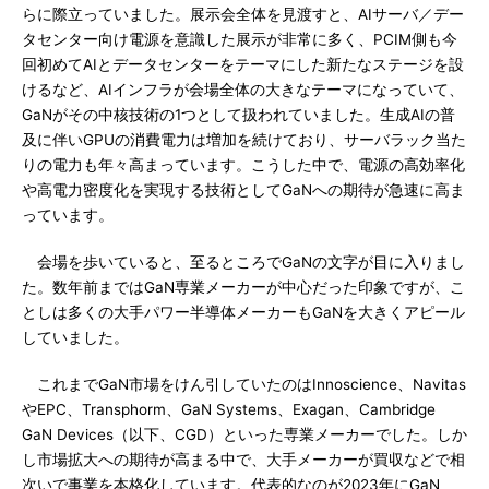
らに際立っていました。展示会全体を見渡すと、AIサーバ／デー
タセンター向け電源を意識した展示が非常に多く、PCIM側も今
回初めてAIとデータセンターをテーマにした新たなステージを設
けるなど、AIインフラが会場全体の大きなテーマになっていて、
GaNがその中核技術の1つとして扱われていました。生成AIの普
及に伴いGPUの消費電力は増加を続けており、サーバラック当た
りの電力も年々高まっています。こうした中で、電源の高効率化
や高電力密度化を実現する技術としてGaNへの期待が急速に高ま
っています。
会場を歩いていると、至るところでGaNの文字が目に入りまし
た。数年前まではGaN専業メーカーが中心だった印象ですが、こ
としは多くの大手パワー半導体メーカーもGaNを大きくアピール
していました。
これまでGaN市場をけん引していたのはInnoscience、Navitas
やEPC、Transphorm、GaN Systems、Exagan、Cambridge
GaN Devices（以下、CGD）といった専業メーカーでした。しか
し市場拡大への期待が高まる中で、大手メーカーが買収などで相
次いで事業を本格化しています。代表的なのが2023年にGaN