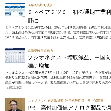
26年3月期3Q決算：
ミネベアミツミ、初の通期営業利益
野に
ミネベアミツミは2026年2月5日、2026年3月期第3四半期（2025年10月
た。売上高は4539億円で前年同期比22.8％増、営業利益は308億円で同17
19.4％増だった。同年通期業績予想も上方修正し、営業利益1000億円超
原価率改善進める：
ソシオネクスト増収減益、中国向
調に増加
ソシオネクストの2025年度第3四半期（10月～12月）業績は、売上高が前年
業利益は同32.7％減の34億円、純利益は同44.3％減の27億円で、増収
産品が順調に増加した一方で、製品原価率の上昇による製品粗利益の悪
（2026/2/2）
エイブリック 代表取締役 社長執行役員 田中誠司氏：
PR：
高付加価値アナログ製品で