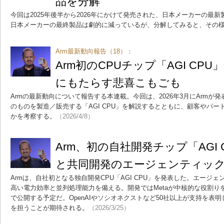
品を分解
今回は2025年後半から2026年にかけて発売された、日本メーカーの最新
日本メーカーの最終製品は劇的に減っているが、分解してみると、その
Arm最新動向報告（18）：
Arm初のCPUチップ「AGI CP
にもたらす悲喜こもごも
Armの最新動向について報告する本連載。今回は、2026年3月にArmが
のものを製造／販売する「AGI CPU」を解説するとともに、顧客やパ
かを考察する。
（2026/4/8）
Arm、初の自社開発チップ「AGI 
と共同開発のエージェンティックA
Armは、自社初となる独自開発CPU「AGI CPU」を発表した。エージ
高い電力効率と並列処理能力を備える。開発ではMetaが中核的な役割り
で公開する予定だ。OpenAIやソシオネクストなど50社以上が支持を表
を担うことが期待される。
（2026/3/25）