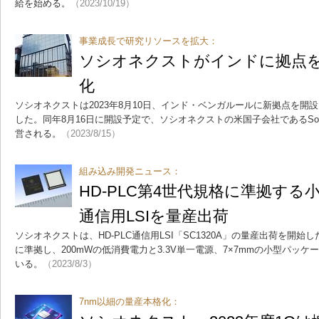
給を始める。
（2023/10/19）
事業成長で研究リソースを拡大：
ソシオネクストがインドに拠点
化
ソシオネクストは2023年8月10日、インド・ベンガルールに新拠点を開
した。同年8月16日に開設予定で、ソシオネクストの米国子会社であるSocion
営される。
（2023/8/15）
組み込み開発ニュース：
HD-PLC第4世代規格に準拠す
通信用LSIを量産出荷
ソシオネクストは、HD-PLC通信用LSI「SC1320A」の量産出荷を開始した。国
に準拠し、200mWの低消費電力と3.3V単一電源、7×7mmの小型パッ
いる。
（2023/8/3）
7nm以細の量産本格化：