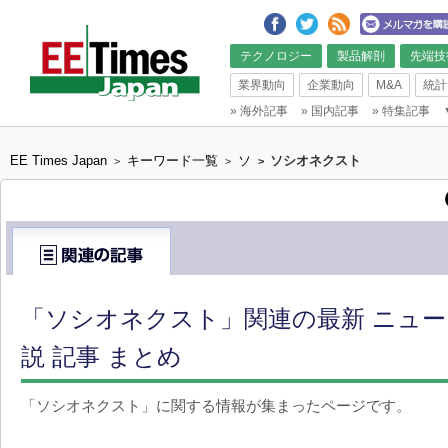
テクノロジー
製品解剖
先端技
業界動向
企業動向
M&A
統計
»
海外記事
»
国内記事
»
特集記事
EE Times Japan
キーワード一覧
ソ
ソシオネクスト
>
>
>
「ソシオネクスト」関連の最新 ニュ
説 記事 まとめ
「ソシオネクスト」に関する情報が集まったページです。