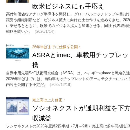
欧米ビジネスにも手応え
高付加価値なアナログ半導体を開発し、グローバルニッチトップを目指
譲受や組織刷新など、ビジネス拡大に向けた土台作りを進めてきた。202
に乗せるとともに、欧米でのビジネス拡大も加速させる。同社 代表取締
戦略を聞いた。
（2026/1/14）
26年半ばまでに仕様を公開：
ASRAとimec、車載用チップレ
携
自動車用先端SoC技術研究組合（ASRA）は、ベルギーのimecと戦略
2026年半ばまでには、自動車向けチップレットのアーキテクチャについ
内容を公開する予定だ。
（2025/12/18）
売上高は上方修正：
ソシオネクストが通期利益を下方修
収減益
ソシオネクストの2025年度第2四半期（7月～9月）売上高は前年同期比13