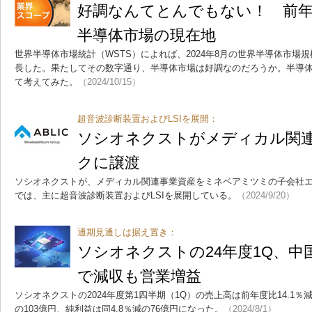
好調なんてとんでもない！ 前年
半導体市場の現在地
世界半導体市場統計（WSTS）によれば、2024年8月の世界半導体市場規
長した。果たしてその数字通り、半導体市場は好調なのだろうか。半導
て考えてみた。
（2024/10/15）
超音波診断装置およびLSIを展開：
ソシオネクストがメディカル関
クに譲渡
ソシオネクストが、メディカル関連事業資産をミネベアミツミの子会社
では、主に超音波診断装置およびLSIを展開している。
（2024/9/20）
通期見通しは据え置き：
ソシオネクストの24年度1Q、中
で減収も営業増益
ソシオネクストの2024年度第1四半期（1Q）の売上高は前年度比14.1％減
の103億円、純利益は同4.8％減の76億円になった。
（2024/8/1）