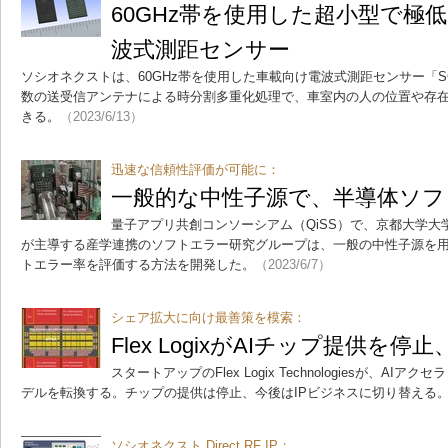
60GHz帯を使用した超小型で極
波式測距センサー
ソシオネクストは、60GHz帯を使用した車載向け電波式測距センサー「S
数の送受信アンテナによる時分割多重化処理で、車室内の人の位置や存
きる。
（2023/6/13）
迅速な信頼性評価が可能に：
一般的な中性子源で、半導体ソフ
量子アプリ共創コンソーシアム（QiSS）で、京都大学
が主導する産学連携のソフトエラー研究グループは、一般の中性子源を
トエラー率を評価する方法を開発した。
（2023/6/7）
シェア拡大に向け最善策を模索：
Flex LogixがAIチップ提供を停
スタートアップのFlex Logix Technologiesが、A
デルを転換する。チップの提供は停止、今後はIPビジネスに切り替える
ソシオネクスト Direct RF IP：