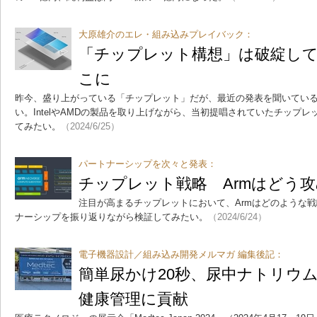
大原雄介のエレ・組み込みプレイバック：
「チップレット構想」は破綻し
こに
昨今、盛り上がっている「チップレット」だが、最近の発表を聞いてい
い。IntelやAMDの製品を取り上げながら、当初提唱されていたチップ
てみたい。
（2024/6/25）
パートナーシップを次々と発表：
チップレット戦略 Armはどう
注目が高まるチップレットにおいて、Armはどのような戦
ナーシップを振り返りながら検証してみたい。
（2024/6/24）
電子機器設計／組み込み開発メルマガ 編集後記：
簡単尿かけ20秒、尿中ナトリウ
健康管理に貢献