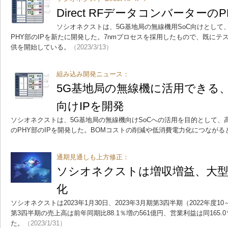
Direct RFデータコンバーターの
ソシオネクストは、5G基地局の無線機用SoC向けとして、Di
PHY部のIPを新たに開発した。7nmプロセスを採用したもので、既に
供を開始している。
（2023/3/13）
組み込み開発ニュース：
5G基地局の無線機に活用できる、
向けIPを開発
ソシオネクストは、5G基地局の無線機向けSoCへの活用を目的として、高速D
のPHY部のIPを開発した。BOMコストの削減や低消費電力化につながる
通期見通しも上方修正：
ソシオネクストは増収増益、大型
化
ソシオネクストは2023年1月30日、2023年3月期第3四半期（2022年度
第3四半期の売上高は前年同期比88.1％増の561億円、営業利益は同165.
た。
（2023/1/31）