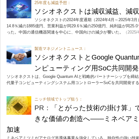
25年度も減益予想：
ソシオネクストは減収減益、減収
ソシオネクストの2024年度通期（2024年4月～2025年
14.8％減の1885億円、営業利益が同29.6％減の250億円、純利益が同25
った。中国の通信機器関連を中心に、中国向けの減少が響いた。
（2025/
製造マネジメントニュース：
ソシオネクストとGoogle Quant
ンピューティング用SoC共同開発
ソシオネクストは、Google Quantum AIと戦略的パートナーシップを締結した。
代量子コンピューティングシステム用コントローラーSoCを共同開発す
ニッチ領域でトップ狙う：
PR：
「とがった技術の掛け算」
きな価値の創造へ――ミネベア
加速
ミネベアミツミがアナログ半導体事業を強化している。独自性の強い技