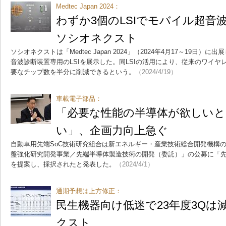
Medtec Japan 2024：
わずか3個のLSIでモバイル超音
ソシオネクスト
ソシオネクストは「Medtec Japan 2024」（2024年4月17～19日
音波診断装置専用のLSIを展示した。同LSIの活用により、従来のワイ
要なチップ数を半分に削減できるという。
（2024/4/19）
車載電子部品：
「必要な性能の半導体が欲しい
い」、企画力向上急ぐ
自動車用先端SoC技術研究組合は新エネルギー・産業技術総合開発機構の
盤強化研究開発事業／先端半導体製造技術の開発（委託）」の公募に「先
を提案し、採択されたと発表した。
（2024/4/1）
通期予想は上方修正：
民生機器向け低迷で23年度3Qは
クスト