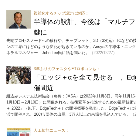
複雑化するチップ設計に対応：
半導体の設計、今後は「マルチ
鍵に
先端プロセスノードへの移行や、チップレット、3D（3次元） ICなど
ンの世界にはどのような変化が起きているのか。Ansysの半導体・エレ
ネラルマネジャー、John Lee氏に話を聞いた。
（2022/12/27）
3年ぶりのフェスタやETロボコンも：
「エッジ＋αを全て見せる」、EdgeT
催間近
組込みシステム技術協会（略称：JASA）は2022年11月8日、同年11月16
1月10日～2月10日）に開催される、技術変革を推進するための最新技術とつ
＋ 2022」（以下、EdgeTech＋）の開催概要を発表した。EdgeTec
浜で開催され、266社/団体の出展、3万人以上の来場を見込んでいる。
（2
人工知能ニュース：