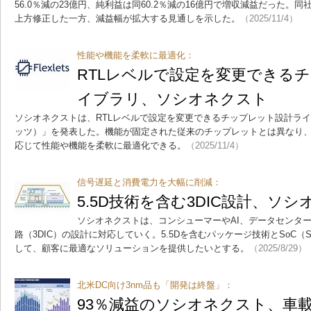
56.0％減の23億円、純利益は同60.2％減の16億円で増収減益だった。
上方修正した一方、減益幅が拡大する見通しを示した。
（2025/11/4）
性能や機能を柔軟に最適化：
RTLレベルで設定を変更できる
イブラリ、ソシオネクスト
ソシオネクストは、RTLレベルで設定を変更できるチップレット設計ライブラ
ッツ）」を発表した。機能が固定された従来のチップレットとは異なり、進化
応じて性能や機能を柔軟に最適化できる。
（2025/11/4）
信号遅延と消費電力を大幅に削減：
5.5D技術を含む3DIC設計、ソ
ソシオネクストは、コンシューマーやAI、データセンタ
路（3DIC）の設計に対応していく。5.5Dを含むパッケージ技術とSoC（Sys
して、顧客に最適なソリューションを提供したいとする。
（2025/8/29）
北米DC向け3nm品も「開発は終盤」：
93％減益のソシオネクスト、車載