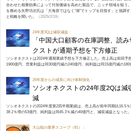
合わせた相乗効果によって付加価値を高めた製品で、ニッチ領域を狙う。
を務める矢野功次氏は「大海原ではなく“湖”でトップを目指す」と強調
と戦略を聞いた。
（2025/2/19）
24年度3Qは減収減益：
「中国大口顧客の在庫調整、読み
クストが通期予想を下方修正
ソシオネクストは2024年通期業績予想を下方修正した。売上高は前回予想（2
1900億円、営業利益は同30億円減の240億円、純利益は同15億円減の18
26年度からの成長に向け体制強化：
ソシオネクストの24年度2Qは減
減
ソシオネクストの2024年度第2四半期業績は、売上高が前年同期比16.5％
38.2％増の53億円、純利益は同45.3％減の40億円と、減収減益となった
大山聡の業界スコープ（81）：