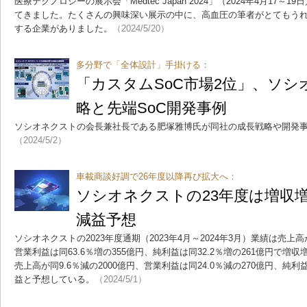
医療テクノロジーの展示会「Medtec Japan 2024」（2024年4月17
てきました。たくさんの興味深い展示の中に、高血圧の筆者がとてもう
する企業がありました。
（2024/5/20）
多分野で「全体設計」手掛ける：
「カスタムSoC市場2位」、ソ
略と先端SoC開発事例
ソシオネクストの会長兼社長である肥塚雅博氏が同社の成長戦略や開発
（2024/5/2）
車載商談好調で26年度以降再び拡大へ：
ソシオネクストの23年度は増収増
減益予想
ソシオネクストの2023年度通期（2023年4月～2024年3月）業績は売上高が
営業利益は同63.6％増の355億円、純利益は同32.2％増の261億円で増
売上高が同9.6％減の2000億円、営業利益は同24.0％減の270億円、純利益
益と予想している。
（2024/5/1）