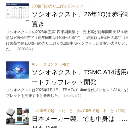
100億円の売り上げが2Qへシフト：
ソシオネクスト、26年1Qは赤字
置き
ソシオネクストの2026年度第1四半期業績は、売上高が前年同期比13％増
益は7億円の赤字（前年同期は14億円の黒字）、純損益は6億円の赤字（
け製品で約100億円の売り上げが第2四半期へシフトした影響が大きいと
た。
（2026/8/4）
AIデータセンター向け：
ソシオネクスト、TSMC A14活
ートチップレット開発
ソシオネクストは2026年7月1日、TSMCの1.4nm世代プロセス「A1
プレットを開発すると発表した。
（2026/7/1）
この10年で起こったこと、次の10年で起こること（103）
日本メーカー製、でも中身は……