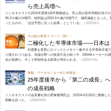
ら売上高増へ
ソシオネクストの2025年度第1四半期業績は、売上高が前年同期比34.5％
86.0％減の14億円、純利益は同93.9％減の5億円で、減収減益となっ
ったものの、「ほぼ予想に沿った結果」としている。
（2025/8/1）
大山聡の業界スコープ（90）：
二極化した半導体市場――日本は
AI需要を背景にロジックとメモリへ集中する半導体市場で
り残されつつある。先端分野への投資不足が続く中、DRAMメーカーの
化が急務だ。今こそ実効性ある政策が求められる。
（2025/7/14）
車載、データセンター向け本格化：
25年度後半から「第二の成長」
の成長戦略
ソシオネクストの会長兼社長の肥塚雅博氏は、2025年4月28日に開催し
戦略を語った。
（2025/4/30）