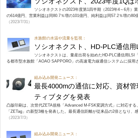
ソシオネクスト、2023年度1Qは
ソシオネクストの2023年度第1四半期（2023年4～6月）
の614億円、営業利益は同80.7％増の101億円、純利益は同57.2％増の
（2023/7/31）
水族館の水温や流量を監視：
ソシオネクスト、HD-PLC通信用
ソシオネクストは、量産出荷を始めたHD-PLC通信用LSI「
る都市型水族館「AOAO SAPPORO」の高速電力線通信システムに採
組み込み開発ニュース：
最長4000mの通信に対応、資材
ティブタグを発表
凸版印刷は、次世代ZETA規格「Advanced M-FSK変調方式」に対応
「ZETag」の新型3種を発表した。最長通信距離が従来品の2倍となり
（2023/7/3）
組み込み開発ニュース：