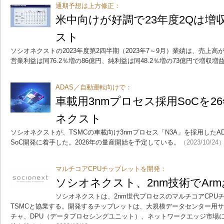
通期予想は上方修正：
米中向けが好調で23年度2Qは増
スト
ソシオネクストの2023年度第2四半期（2023年7～9月）業績は、売上高が
営業利益は同76.2％増の86億円、純利益は同48.2％増の73億円で増収増
ADAS／自動運転向けで：
車載用3nmプロセス採用SoCを2
ネクスト
ソシオネクストが、TSMCの車載向け3nmプロセス「N3A」を採用した
SoC開発に着手した。2026年の量産開始を予定している。
（2023/10/24
マルチコアCPUチップレットを開発：
ソシオネクスト、2nm技術でArm
ソシオネクストは、2nm世代プロセスのマルチコアCPU
TSMCと協業する。開発するチップレットは、大規模データセンター用サ
チャ、DPU（データプロセシングユニット）、ネットワークエッジ市場に向