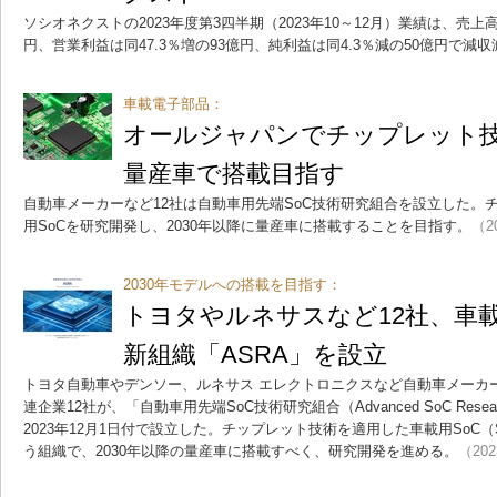
ソシオネクストの2023年度第3四半期（2023年10～12月）業績は、売上高
円、営業利益は同47.3％増の93億円、純利益は同4.3％減の50億円で減
車載電子部品：
オールジャパンでチップレット技術
量産車で搭載目指す
自動車メーカーなど12社は自動車用先端SoC技術研究組合を設立した。
用SoCを研究開発し、2030年以降に量産車に搭載することを目指す。
（20
2030年モデルへの搭載を目指す：
トヨタやルネサスなど12社、車載
新組織「ASRA」を設立
トヨタ自動車やデンソー、ルネサス エレクトロニクスなど自動車メーカ
連企業12社が、「自動車用先端SoC技術研究組合（Advanced SoC Research 
2023年12月1日付で設立した。チップレット技術を適用した車載用SoC（Sys
う組織で、2030年以降の量産車に搭載すべく、研究開発を進める。
（202