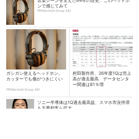
音楽シーンを支えた64年の歴史、このヘッドホ
ンで感じてみて
PR(Marshall Group AB)
ガシガシ使えるヘッドホン。
村田製作所、26年度1Qは売上
カッターでも傷がつきにくい
高が過去最高 データセンタ
ー関連は81％増
PR(Marshall Group AB)
ソニー半導体は1Q過去最高益、スマホ市況停滞
も主要顧客ら拡大
トランスと平滑コイルを「一体化」 電源サイズ