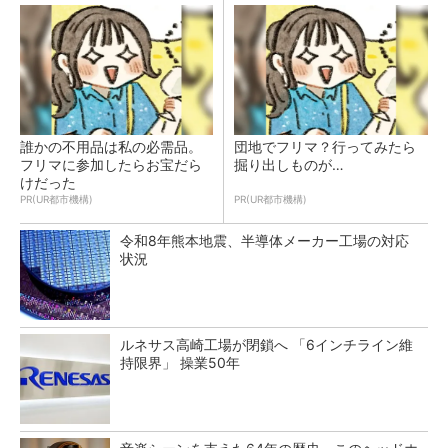
誰かの不用品は私の必需品。
団地でフリマ？行ってみたら
フリマに参加したらお宝だら
掘り出しものが…
けだった
PR(UR都市機構)
PR(UR都市機構)
令和8年熊本地震、半導体メーカー工場の対応
状況
ルネサス高崎工場が閉鎖へ 「6インチライン維
持限界」 操業50年