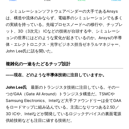
シミュレーションソフトウェアベンダーの大手であるAnsys
は、構造や流体のみならず、電磁界のシミュレーションでも多く
の実績を持っている。先端プロセスノードへの移行や、チップレ
ット、3D（3次元） ICなどの技術が台頭する中、シミュレーシ
ョンの世界にはどのような変化が起きているのか。Ansysの半導
体・エレクトロニクス・光学ビジネス担当ゼネラルマネジャー、
John Lee氏に話を聞いた。
複雑化の一途をたどるチップ設計
――現在、どのような半導体技術に注目していますか。
John Lee氏
最新のトランジスタ技術に注目している。その一
つがGAA（Gate All Around）トランジスタ構造だ。TSMCや
Samsung Electronics、Intelなど大手ファウンドリーは全てGAA
をロードマップに組み込んでいる。主流になりつつある2.5D／
3D ICや、Intelなどが開発しているロジックデバイスの裏面電源
供給技術なども注目に値する技術だ。