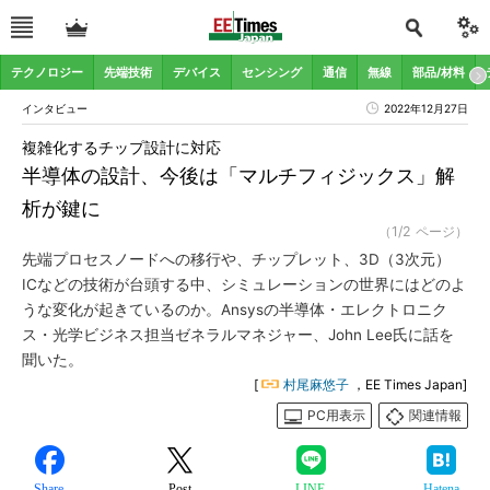
テクノロジー
先端技術
デバイス
センシング
通信
無線
部品/材料
インタビュー
2022年12月27日
複雑化するチップ設計に対応
半導体の設計、今後は「マルチフィジックス」解
析が鍵に
（1/2 ページ）
先端プロセスノードへの移行や、チップレット、3D（3次元）
ICなどの技術が台頭する中、シミュレーションの世界にはどのよ
うな変化が起きているのか。Ansysの半導体・エレクトロニク
ス・光学ビジネス担当ゼネラルマネジャー、John Lee氏に話を
聞いた。
[
村尾麻悠子
，EE Times Japan]
PC用表示
関連情報
Share
Post
LINE
Hatena