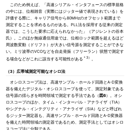
このため例えば、「高速シリアル・インタフェースの標準規格
の中には、位相雑音（実際にはジッター値で表現されている）を
評価する際に、キャリア信号から80MHzのオフセット範囲まで
測定することを求めるものがある。PLL法を採用する従来の測定
器では、こうした要求に応えられなかった」（アジレントの谷本
氏）。このほか無線通信用途では、位相ロック範囲を超えるほど
周波数変動（ドリフト）が大きい信号源を測定することができな
い。ミリ波帯のVCOなどを自走発振（フリーラン）状態で測定す
＊3）
る場合などがこれに該当する可能性がある
。
（3）広帯域測定可能なオシロ法
オシロスコープ法は、高速サンプル・ホールド回路とA-D変換
器を備えたデジタル・オシロスコープを使って、測定対象である
信号源の揺らぎを時間領域で測定する手法である（
図6
）。オシ
ロスコープのほか、タイム・インターバル・アナライザ（TIA）
やシグナル・インテグリティ・アナライザ（SIA）などと呼ばれ
るジッター測定器も、高速サンプル・ホールド回路とA-D変換器
を備えた時間領域の測定器であるため、測定手法としてはオシロ
スコープ法に分類できる。