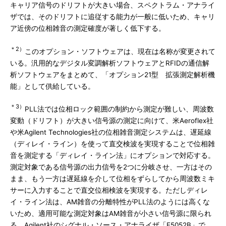
キャリア信号のドリフトが大きい場合、スペクトラム・アナライ
ザでは、そのドリフトに追従する能力が一般に低いため、キャリ
ア近傍の位相雑音の測定確度が著しく低下する。
＊2）
このオプション・ソフトウェアは、現在は名称が変更されて
いる。汎用的なデジタル変調解析ソフトウェアとRFIDの通信解
析ソフトウェアをまとめて、「オプション21型 拡張測定解析機
能」として供給している。
＊3）
PLL法では位相ロック範囲の制約から測定が難しい、周波数
変動（ドリフト）が大きい信号源の測定に向けて、米Aeroflex社
や米Agilent Technologies社の位相雑音測定システムは、遅延線
（ディレイ・ライン）を使って直交検波を実現することで位相雑
音を測定する「ディレイ・ライン法」にオプションで対応する。
測定対象である信号源の出力信号を2つに分岐させ、一方はその
まま、もう一方は遅延線を介して位相をずらしてから周波数ミキ
サーに入力することで直交位相検波を実現する。ただしディレ
イ・ライン法は、AM雑音の分離特性がPLL法のようには高くな
いため、適用可能な測定対象はAM雑音が小さい信号源に限られ
る。Agilent社のシグナル・ソース・アナライザ「E5052B」で