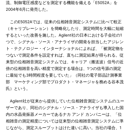
流、制御電圧感度などを測定する機能を備える「E5052A」を
2004年6月に発売した。
このE5052Aでは、従来の位相雑音測定システムに比べて較正
（キャリブレーション）を簡略化したり、測定時間を大幅に短縮
するといった改善を施した。Agilent社の日本における子会社の1
つで、シグナル・ソース・アナライザの開発を担当したアジレン
ト・テクノロジー・インターナショナルによれば、「被測定物を
つないで測定条件を設定すれば、直ちに測定結果が得られる。従
来型の位相雑音測定システムでは、キャリア（搬送波）信号の近
傍の位相雑音を高い精度で測定する場合は、1つの信号源の測定
に最短でも3時間程度を要していた」（同社の電子部品計測事業
部 マーケティング部でプロダクト・マネージャを務める谷本茂
氏）という。
Agilent社が従来から提供していた位相雑音測定システムのユー
ザーであり、同社のシグナル・ソース・アナライザも導入した国
内の水晶発振器メーカーであるナカ アンド カンパニーは、「位
相雑音の測定精度については従来型の位相雑音測定システムに準
じながら、測定スループットはけた違いに高い。当社の場合、1