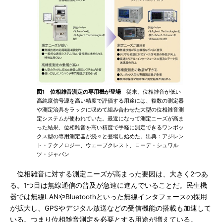
図1 位相雑音測定の専用機が登場
従来、位相雑音が低い
高純度信号源を高い精度で評価する用途には、複数の測定器
や測定治具をラックに収めて組み合わせた大型の位相雑音測
定システムが使われていた。最近になって測定ニーズが高ま
った結果、位相雑音を高い精度で手軽に測定できるワンボッ
クス型の専用測定器が続々と登場し始めた。出典：アジレン
ト・テクノロジー、ウェーブクレスト、ローデ・シュワル
ツ・ジャパン
位相雑音に対する測定ニーズが高まった要因は、大きく2つあ
る。1つ目は無線通信の普及が急速に進んでいることだ。民生機
器では無線LANやBluetoothといった無線インタフェースの採用
が拡大し、GPSやデジタル放送などの受信機能の搭載も加速して
いる。つまり位相雑音測定を必要とする用途が増えている。