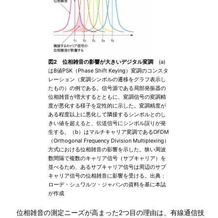
図2 位相雑音の影響が大きいデジタル変調
(a)
は8値PSK（Phase Shift Keying）変調のコンスタ
レーション（変調シンボルの遷移をグラフ表示し
たもの）の例である。信号源である局部発振器の
位相雑音が増大するとともに、変調信号の変調精
度が悪化する様子を定性的に示した。変調精度が
ある程度以上に悪化して隣接するシンボルとのし
きい値を超えると、伝送信号にシンボル誤りが発
生する。（b）はマルチキャリア変調であるOFDM
（Orthogonal Frequency Division Multiplexing）
方式における位相雑音の影響を示した。狭い周波
数間隔で複数のキャリア信号（サブキャリア）を
並べるため、あるサブキャリア信号は周辺のサブ
キャリア信号の位相雑音に影響を受ける。出典：
ローデ・シュワルツ・ジャパンの資料を基に本誌
が作成
位相雑音の測定ニーズが高まった2つ目の理由は、有線通信技