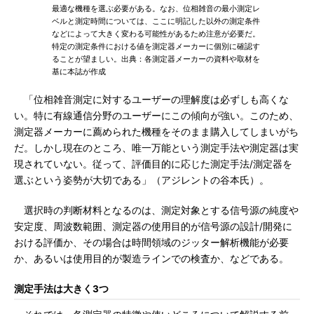
最適な機種を選ぶ必要がある。なお、位相雑音の最小測定レ
ベルと測定時間については、ここに明記した以外の測定条件
などによって大きく変わる可能性があるため注意が必要だ。
特定の測定条件における値を測定器メーカーに個別に確認す
ることが望ましい。出典：各測定器メーカーの資料や取材を
基に本誌が作成
「位相雑音測定に対するユーザーの理解度は必ずしも高くな
い。特に有線通信分野のユーザーにこの傾向が強い。このため、
測定器メーカーに薦められた機種をそのまま購入してしまいがち
だ。しかし現在のところ、唯一万能という測定手法や測定器は実
現されていない。従って、評価目的に応じた測定手法/測定器を
選ぶという姿勢が大切である」（アジレントの谷本氏）。
選択時の判断材料となるのは、測定対象とする信号源の純度や
安定度、周波数範囲、測定器の使用目的が信号源の設計/開発に
おける評価か、その場合は時間領域のジッター解析機能が必要
か、あるいは使用目的が製造ラインでの検査か、などである。
測定手法は大きく3つ