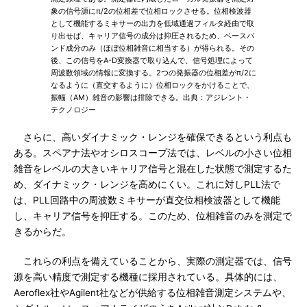
象の信号源にπ/2の位相差で位相ロックさせる。位相検波器
として機能するミキサーの出力を低域通過フィルタ経由で取
り出せば、キャリア信号の成分は抑圧されるため、ベースバ
ンド成分のみ（ほぼ位相雑音に相当する）が得られる。その
後、この信号をA-D変換器で取り込んで、信号処理によって
周波数領域の情報に変換する。2つの発振器の位相差がπ/2に
なるように（直交するように）位相ロックをかけることで、
振幅（AM）雑音の影響は排除できる。出典：アジレント・
テクノロジー
さらに、高いダイナミック・レンジを確保できるという利点も
ある。スペアナ法やオシロスコープ法では、レベルの小さい位相
雑音をレベルの大きいキャリア信号と混在した状態で測定するた
め、ダイナミック・レンジを高めにくい。これに対しPLL法で
は、PLL回路中の周波数ミキサーが直交位相検波器として機能
し、キャリア信号を抑圧する。このため、位相雑音のみを測定で
きるからだ。
これらの利点を備えていることから、実際の測定器では、信号
源を高い精度で測定する機種に採用されている。具体的には、
Aeroflex社やAgilent社などが供給する位相雑音測定システムや、