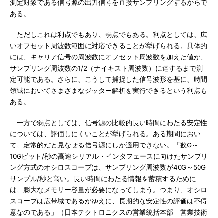
測定対象である信号源の出力信号を直接サンプリングするからで
ある。
ただしこれは利点でもあり、弱点でもある。利点としては、広
いオフセット周波数範囲に対応できることが挙げられる。具体的
には、キャリア信号の周波数にオフセット周波数を加えた値が、
サンプリング周波数の1/2（ナイキスト周波数）に達するまで測
定可能である。さらに、こうして捕捉した信号波形を基に、時間
領域においてさまざまなジッター解析を実行できるという利点も
ある。
一方で弱点としては、信号源の比較的長い時間にわたる安定性
については、評価しにくいことが挙げられる。ある期間におい
て、定常的だと見なせる信号源にしか適用できない。「数G～
10Gビット/秒の高速シリアル・インタフェースに向けたサンプリ
ング方式のオシロスコープは、サンプリング周波数が40G～50G
サンプル/秒と高い。長い時間にわたる情報を蓄積するために
は、膨大なメモリー容量が必要になってしまう。つまり、オシロ
スコープは広帯域であるがゆえに、長期的な安定性の評価は不得
意なのである」（日本テクトロニクスの営業統括本部 営業技術