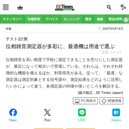
テクノロジー
先端技術
デバイス
センシング
通信
無線
部品/材料
特集
2007年5月14日
テスト/計測
位相雑音測定器が多彩に、最適機は用途で選ぶ
（2/3 ページ）
位相雑音を高い精度で手軽に測定できることを売りにした測定器
が、最近になって相次いで登場している。それらは、それぞれ特
徴的な機能を備えるほか、利害得失がある。従って、「最適」な
測定器は測定対象とする信号源や、測定結果をどのように活用し
たいかによって違う。各測定器の特徴や使いどころを解説する。
[薩川格広，EE Times Japan]
PC用表示
関連情報
Share
Post
LINE
Hatena