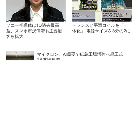
ソニー半導体は1Q過去最高
トランスと平滑コイルを「一
益、スマホ市況停滞も主要顧
体化」 電源サイズを3分の2に
客ら拡大
マイクロン、AI需要で広島工場増強へ起工式
1.5兆円投資
He・ナフサ・レジスト逼迫の続報――半導体工
場停止が回避できている理由
中国最大のDRAMメーカーCXMTがIPOへ 増
産とHBM開発で存在感