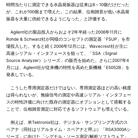
時間当たりに測定できる水晶発振器は従来は8～10個だけだった
が、これが100個まで増えた。この結果、位相雑音が低い水晶発
振器を大量に供給できるようになった」と評価する。
Agilent社の製品投入からおよそ2年半経った2006年11月に
Rohde & Schwarz社が同様のコンセプトの測定器「FSUP」を市
場投入した。すると続く2006年12月には、Wavecrest社が主に
高速シリアル・インタフェースを狙って、「SSA（Signal
Source Analyzer）シリーズ」の販売を始めた。さらに2007年4
月には、Agilent社が従来機の特性を高めた新機種「E5052B」を
発表している。
こうした専用測定器だけではない。専用測定器ほどの高い精度
は得られないが、無線信号の測定や高速シリアル・インタフェー
スの特性評価に向けた既存の測定器にオプションとして搭載する
ことで、位相雑音測定に対応できるソフトウェアも増えている。
例えば、米Tektronix社は、デジタル・サンプリング方式のス
ペアナ（同社はリアルタイム・スペアナと呼ぶ）「RSA3000Aシ
リーズ」に向けた「シグナル・ソース測定/解析ソフトウェア」