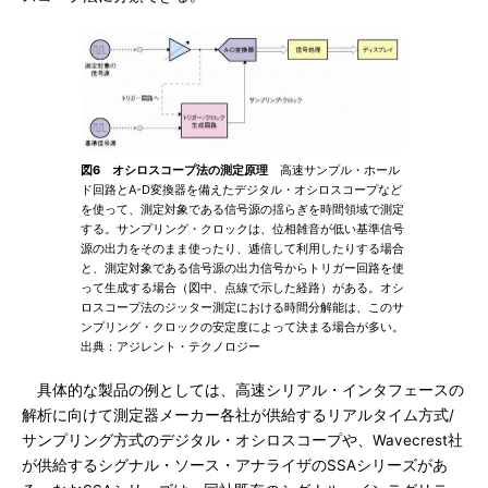
図6 オシロスコープ法の測定原理
高速サンプル・ホール
ド回路とA-D変換器を備えたデジタル・オシロスコープなど
を使って、測定対象である信号源の揺らぎを時間領域で測定
する。サンプリング・クロックは、位相雑音が低い基準信号
源の出力をそのまま使ったり、逓倍して利用したりする場合
と、測定対象である信号源の出力信号からトリガー回路を使
って生成する場合（図中、点線で示した経路）がある。オシ
ロスコープ法のジッター測定における時間分解能は、このサ
ンプリング・クロックの安定度によって決まる場合が多い。
出典：アジレント・テクノロジー
具体的な製品の例としては、高速シリアル・インタフェースの
解析に向けて測定器メーカー各社が供給するリアルタイム方式/
サンプリング方式のデジタル・オシロスコープや、Wavecrest社
が供給するシグナル・ソース・アナライザのSSAシリーズがあ