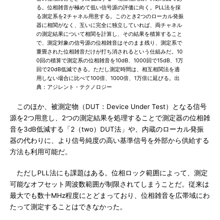
る。位相雑音が極めて低い信号源の評価に向く。PLL法を採
る測定系を2チャネル用意する。このとき2つのローカル発振
器に相関がなく、互いに完全に独立していれば、両チャネル
の測定結果について相関を計算し、その結果を積算すること
で、測定対象の信号源の位相雑音はそのまま残り、測定系で
重畳された位相雑音だけが打ち消されるという仕組みだ。10
0回の積算で測定系の位相雑音を10dB、1000回で15dB、1万
回で20dB低減できる。ただし測定時間は、相互相関法を適
用しない場合に比べて100倍、1000倍、1万倍に延びる。出
典：アジレント・テクノロジー
このほか、被測定物（DUT：Device Under Test）となる信号
源を2つ用意し、2つの測定結果を処理することで測定器の位相雑
音を3dB低減する「2（two）DUT法」や、内蔵のローカル発振
器の代わりに、より信号純度の高い基準信号を外部から供給する
方法も利用可能だ。
ただしPLL法にも課題はある。位相ロック範囲によって、測定
可能なオフセット周波数範囲が制限されてしまうことだ。従来は
最大でも数十MHz程度にとどまっており、位相雑音を広帯域にわ
たって測定することはできなかった。