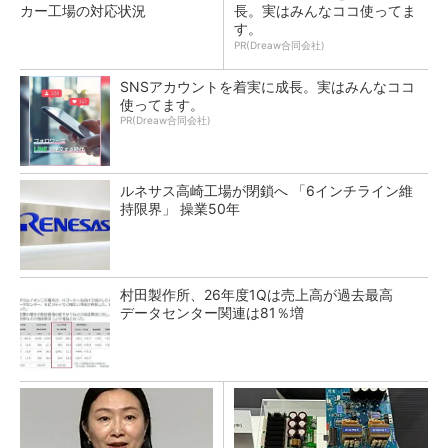
カー工場の対応状況
長。実はみんなココ使ってま
す。
PR(Dreaw合同会社)
SNSアカウントを着実に成長。実はみんなココ
使ってます。
PR(Dreaw合同会社)
ルネサス高崎工場が閉鎖へ 「6インチライン維
持限界」 操業50年
村田製作所、26年度1Qは売上高が過去最高
データセンター関連は81％増