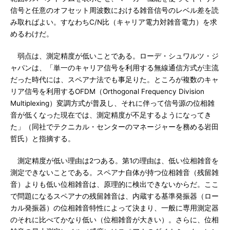
信号と任意のオフセット周波数における雑音信号のレベル差を読
み取ればよい。すなわちC/N比（キャリア電力対雑音電力）を求
めるわけだ。
弱点は、測定精度が低いことである。ローデ・シュワルツ・ジ
ャパンは、「単一のキャリア信号を利用する無線通信方式が主流
だった時代には、スペアナ法でも事足りた。ところが複数のキャ
リア信号を利用するOFDM（Orthogonal Frequency Division
Multiplexing）変調方式が普及し、それに伴って信号源の位相雑
音が低くなった現在では、測定精度が不足するようになってき
た」（同社でテクニカル・センターのマネージャーを務める岩田
哲氏）と指摘する。
測定精度が低い理由は2つある。第1の理由は、低い位相雑音を
測定できないことである。スペアナ自体が持つ位相雑音（残留雑
音）よりも低い位相雑音は、原理的に検出できないからだ。ここ
で問題になるスペアナの残留雑音は、内蔵する基準発振器（ロー
カル発振器）の位相雑音特性によって決まり、一般に専用測定器
のそれに比べてかなり低い（位相雑音が大きい）。さらに、位相