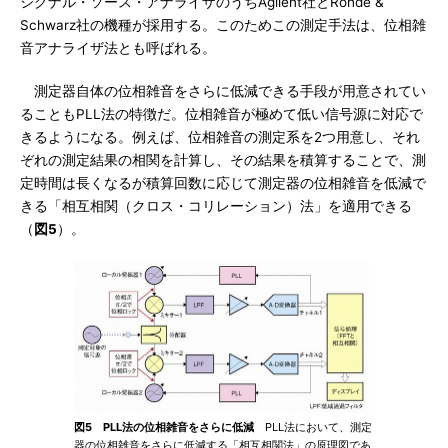
シグナル・ソース・アナライザのうちAgilent社とRohde &
Schwarz社の機種が採用する。このためこの測定手法は、位相雑
音アナライザ法とも呼ばれる。
測定器自体の位相雑音をさらに低減できる手段が用意されてい
ることもPLL法の特徴だ。位相雑音が極めて低い信号源に対応で
きるようになる。例えば、位相雑音の測定系を2つ用意し、それ
ぞれの測定結果の相関を計算し、その結果を積算することで、測
定時間は長くなるが積算回数に応じて測定器の位相雑音を低減で
きる「相互相関（クロス・コリレーション）法」を適用できる
（
図5
）。
図5 PLL法の位相雑音をさらに低減
PLL法において、測定
器の位相雑音をさらに低減する「相互相関法」の原理図であ