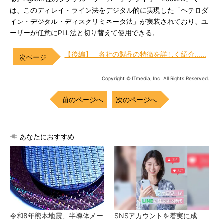
は、このディレイ・ライン法をデジタル的に実現した「ヘテロダ
イン・デジタル・ディスクリミネータ法」が実装されており、ユ
ーザーが任意にPLL法と切り替えて使用できる。
【後編】 各社の製品の特徴を詳しく紹介……
Copyright © ITmedia, Inc. All Rights Reserved.
前のページへ
次のページへ
あなたにおすすめ
令和8年熊本地震、半導体メー
SNSアカウントを着実に成