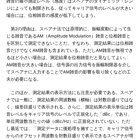
雑音の最小測定レベル（感度）はスペアナのダイナミック・レン
ジによっても制限される。従ってキャリア信号のレベルが大きい
場合には、位相雑音の感度が低下してしまう。
第2の理由は、スペアナ法では原理的に、振幅変動によって生
じる雑音であるAM（Amplitude Modulation）雑音と位相雑音と
を区別して測定できないことだ。すなわち、測定結果には位相雑
音だけでなくAM雑音も含まれている。ただしAM雑音が無視でき
るほど小さい場合は、測定結果を位相雑音だと見なしてよい。
AM雑音が大きい場合は、信号源の出力信号を振幅制限器を介し
てスペアナに入力することでAM雑音の影響を取り除くなどの工
夫が必要になる。
このほか、測定結果の表示方法にも注意が必要である。スペア
ナでは一般に、測定結果の周波数軸（横軸）は対数目盛りではな
く、線形目盛りで表示される。さらに、測定結果の表示単位は雑
音レベルをキャリア信号のレベルで正規化した「dBc」であり、
単位周波数当たりの値（dBc/Hz）に正規化されていない。ただ
し最近では、「測定データに後処理を施すことで、キャリア信号
からのオフセット周波数を対数目盛りで表示できるスペアナが増