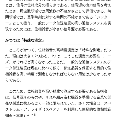
とは、信号の位相成分の揺らぎである。信号源の出力信号を考え
たとき、周波数領域では周波数の不確かさとして評価できる。時
間領域では、基準時刻に対する時間の不確かさである「ジッタ
ー」として扱う。一般にデータ伝送速度の高い通信システムを実
現するためには、位相雑音が小さい信号源が必要である。
かつては「特殊な測定」
ところがかつて、位相雑音の高精度測定は「特殊な測定」だっ
た。理由は大きく2つある。1つは、こうした測定の必要性（ニー
ズ）がそれほど高くなかったことだ。一般的な通信システムのデ
ータ伝送速度は現在に比べて低く、伝送品質を保証する目的で位
相雑音を高い精度で測定しなければならない用途は少なかったか
らである。
このため、位相雑音を高い精度で測定する必要がある技術者
は、信号源そのものや、それを組み込む機器を手掛ける企業で開
発や製造に携わるごく一部に限られていた。多くの場合は、スペ
クトラム・アナライザ（スペアナ）を利用した簡易的な位相雑音
＊1）
測定で事足りた
。