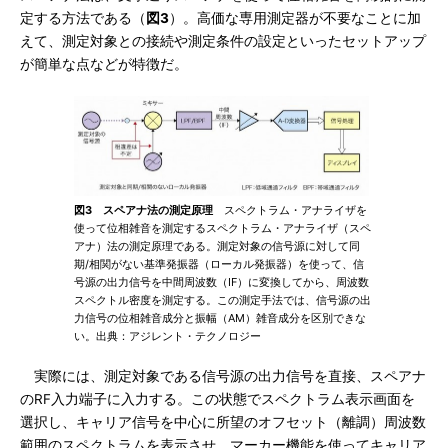
定する方法である（
図3
）。高価な専用測定器が不要なことに加
えて、測定対象との接続や測定条件の設定といったセットアップ
が簡単な点などが特徴だ。
図3 スペアナ法の測定原理
スペクトラム・アナライザを
使って位相雑音を測定するスペクトラム・アナライザ（スペ
アナ）法の測定原理である。測定対象の信号源に対して同
期/相関がない基準発振器（ローカル発振器）を使って、信
号源の出力信号を中間周波数（IF）に変換してから、周波数
スペクトル密度を測定する。この測定手法では、信号源の出
力信号の位相雑音成分と振幅（AM）雑音成分を区別できな
い。出典：アジレント・テクノロジー
実際には、測定対象である信号源の出力信号を直接、スペアナ
のRF入力端子に入力する。この状態でスペクトラム表示画面を
選択し、キャリア信号を中心に所望のオフセット（離調）周波数
範囲のスペクトラムを表示させ、マーカー機能を使ってキャリア