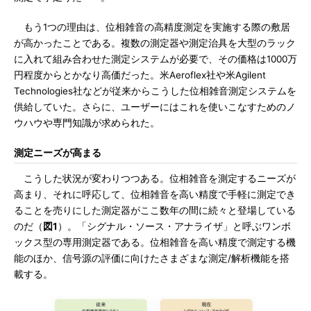
もう1つの理由は、位相雑音の高精度測定を実施する際の敷居
が高かったことである。複数の測定器や測定治具を大型のラック
に入れて組み合わせた測定システムが必要で、その価格は1000万
円程度からとかなり高価だった。米Aeroflex社や米Agilent
Technologies社などが従来からこうした位相雑音測定システムを
供給していた。さらに、ユーザーにはこれを使いこなすためのノ
ウハウや専門知識が求められた。
測定ニーズが高まる
こうした状況が変わりつつある。位相雑音を測定するニーズが
高まり、それに呼応して、位相雑音を高い精度で手軽に測定でき
ることを売りにした測定器がここ数年の間に続々と登場している
のだ（
図1
）。「シグナル・ソース・アナライザ」と呼ぶワンボ
ックス型の専用測定器である。位相雑音を高い精度で測定する機
能のほか、信号源の評価に向けたさまざまな測定/解析機能を搭
載する。