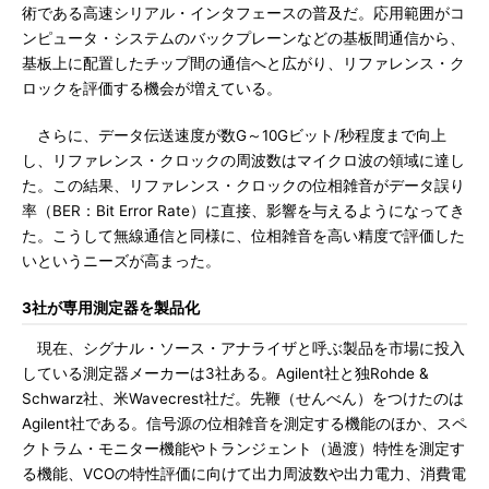
術である高速シリアル・インタフェースの普及だ。応用範囲がコ
ンピュータ・システムのバックプレーンなどの基板間通信から、
基板上に配置したチップ間の通信へと広がり、リファレンス・ク
ロックを評価する機会が増えている。
さらに、データ伝送速度が数G～10Gビット/秒程度まで向上
し、リファレンス・クロックの周波数はマイクロ波の領域に達し
た。この結果、リファレンス・クロックの位相雑音がデータ誤り
率（BER：Bit Error Rate）に直接、影響を与えるようになってき
た。こうして無線通信と同様に、位相雑音を高い精度で評価した
いというニーズが高まった。
3社が専用測定器を製品化
現在、シグナル・ソース・アナライザと呼ぶ製品を市場に投入
している測定器メーカーは3社ある。Agilent社と独Rohde &
Schwarz社、米Wavecrest社だ。先鞭（せんべん）をつけたのは
Agilent社である。信号源の位相雑音を測定する機能のほか、スペ
クトラム・モニター機能やトランジェント（過渡）特性を測定す
る機能、VCOの特性評価に向けて出力周波数や出力電力、消費電