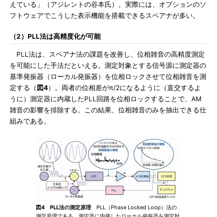
えている」（アジレントの谷本氏）。実際には、オプションのソ
フトウェアでこうした表示機能を搭載できるスペアナが多い。
（2）PLL法は高精度化が可能
PLL法は、スペアナ法の課題を改善し、位相雑音の高精度測定
を可能にした手法だといえる。測定対象とする信号源に測定器の
基準発振器（ローカル発振器）を位相ロックさせて位相雑音を測
定する（
図4
）。両者の位相差がπ/2になるように（直交するよ
うに）測定器に内蔵したPLL回路を位相ロックすることで、AM
雑音の影響を排除する。この結果、位相雑音のみを抽出できる仕
組みである。
図4 PLL法の測定原理
PLL（Phase Locked Loop）法の
測定原理である。測定器に内蔵したローカル発振器を測定対