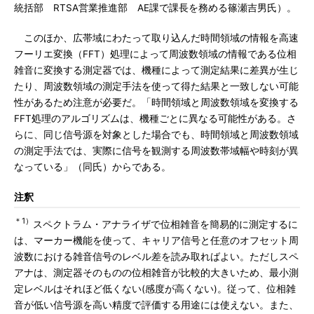
統括部 RTSA営業推進部 AE課で課長を務める篠瀬吉男氏）。
このほか、広帯域にわたって取り込んだ時間領域の情報を高速
フーリエ変換（FFT）処理によって周波数領域の情報である位相
雑音に変換する測定器では、機種によって測定結果に差異が生じ
たり、周波数領域の測定手法を使って得た結果と一致しない可能
性があるため注意が必要だ。「時間領域と周波数領域を変換する
FFT処理のアルゴリズムは、機種ごとに異なる可能性がある。さ
らに、同じ信号源を対象とした場合でも、時間領域と周波数領域
の測定手法では、実際に信号を観測する周波数帯域幅や時刻が異
なっている」（同氏）からである。
注釈
＊1）
スペクトラム・アナライザで位相雑音を簡易的に測定するに
は、マーカー機能を使って、キャリア信号と任意のオフセット周
波数における雑音信号のレベル差を読み取ればよい。ただしスペ
アナは、測定器そのものの位相雑音が比較的大きいため、最小測
定レベルはそれほど低くない(感度が高くない)。従って、位相雑
音が低い信号源を高い精度で評価する用途には使えない。また、