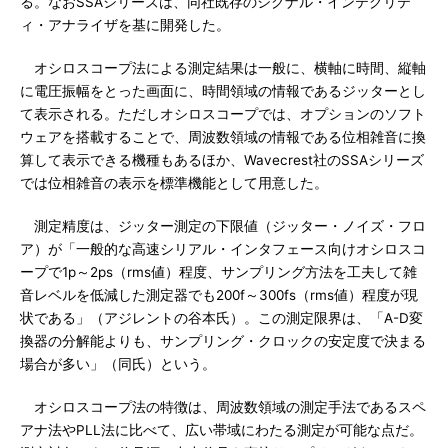
る。なおSSAシリーズは、同社既存のシグナル・インテグリテ
ィ・アナライザを基に開発した。
オシロスコープ法による測定結果は一般に、横軸に時間、縦軸
に電圧振幅をとった画面に、時間領域の情報であるジッターとし
て表示される。ただしオシロスコープでは、オプションのソフト
ウェアを搭載することで、周波数領域の情報である位相雑音に換
算して表示できる機種もあるほか、Wavecrest社のSSAシリーズ
では位相雑音の表示を標準機能として用意した。
測定精度は、ジッター測定の下限値（ジッター・ノイズ・フロ
ア）が「一般的な高速シリアル・インタフェース向けオシロスコ
ープで1p～2ps（rms値）程度、サンプリング方法を工夫して雑
音レベルを低減した測定器でも200f～300fs（rms値）程度が現
状である」（アジレントの谷本氏）。この測定限界は、「A-D変
換器の分解能よりも、サンプリング・クロックの安定度で決まる
場合が多い」（同氏）という。
オシロスコープ法の特徴は、周波数領域の測定手法であるスペ
アナ法やPLL法に比べて、広い帯域にわたる測定が可能な点だ。