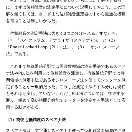
それでは、各測定器の特徴や使いどころについて解説する前
に、まずは位相雑音の測定手法について説明しておこう。この理
解を無くしては、さまざまな位相雑音測定器の中から最適な機種
を選ぶことは難しいからだ。
位相雑音の測定手法は大きく3つに分けられる。すなわち、
（1）「スペクトラム・アナライザ（スペアナ）法」と（2）
「Phase Locked Loop（PLL）法」、（3）「オシロスコープ
法」である。
これまで無線通信分野では周波数領域の測定手法であるスペア
ナ法やPLL法を利用して位相雑音を測定し、有線通信分野では時
間領域の測定手法であるオシロスコープ法を使ってジッターを測
定することが一般的だった。こうした測定手法のすみ分けは現在
もそれほど変化していない。ただしPLL法については、後述する
通り、極めて高い時間分解能でジッターを測定する手法として応
用する動きがある。
（1）簡便も低精度のスペアナ法
スペアナ法は、文字通りスペアナを使って位相雑音を簡易的に測