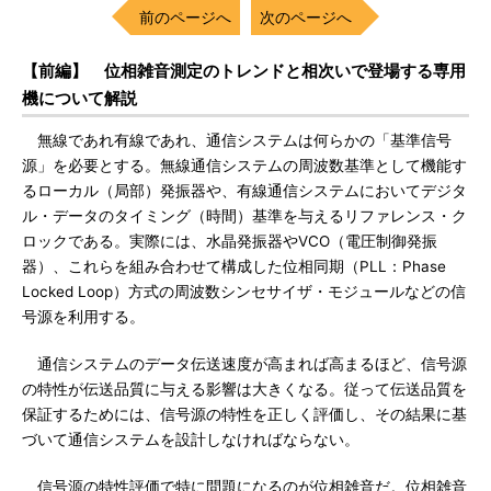
前のページへ
次のページへ
【前編】 位相雑音測定のトレンドと相次いで登場する専用
機について解説
無線であれ有線であれ、通信システムは何らかの「基準信号
源」を必要とする。無線通信システムの周波数基準として機能す
るローカル（局部）発振器や、有線通信システムにおいてデジタ
ル・データのタイミング（時間）基準を与えるリファレンス・ク
ロックである。実際には、水晶発振器やVCO（電圧制御発振
器）、これらを組み合わせて構成した位相同期（PLL：Phase
Locked Loop）方式の周波数シンセサイザ・モジュールなどの信
号源を利用する。
通信システムのデータ伝送速度が高まれば高まるほど、信号源
の特性が伝送品質に与える影響は大きくなる。従って伝送品質を
保証するためには、信号源の特性を正しく評価し、その結果に基
づいて通信システムを設計しなければならない。
信号源の特性評価で特に問題になるのが位相雑音だ。位相雑音