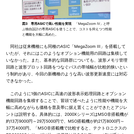
図3 専用ASICで高い性能を実現
「MegaZoom IV」と呼
ぶ独自設計の専用ASICを使うことで、コストを抑えつつ性能
と機能を大幅に高めた。
同社は従来機種にも同種のASIC「MegaZoom III」を搭載して
いたが、それにはこのようなオプション機能用の回路は集積して
いなかった。また、基本的な回路群についても、波形メモリ管理
回路と波形プロット回路をつなぐバスの帯域幅が比較的狭いとい
う制約があり、今回の新機種のような高い波形更新速度には対応
できなかった。
このように1個のASICに高速の波形表示処理回路とオプション
機能回路を集積することで、冒頭で述べたように性能や機能を大
幅に高めながらも価格を普及帯に据え置くことができたとアジレ
ントは説明する。具体的には、2000XシリーズはMSO非搭載機が
約13万9000円～29万5000円で、MSO搭載機が約21万8000円～
37万4000円。「MSO非搭載機で比較すると、テクトロニクスの