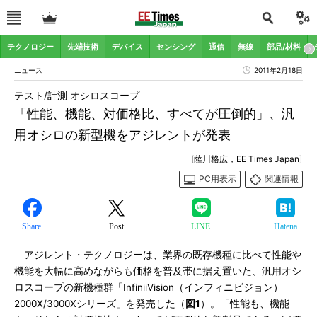
テクノロジー
先端技術
デバイス
センシング
通信
無線
部品/材料
ニュース
2011年2月18日
テスト/計測 オシロスコープ
「性能、機能、対価格比、すべてが圧倒的」、汎
用オシロの新型機をアジレントが発表
[薩川格広，EE Times Japan]
PC用表示
関連情報
Share
Post
LINE
Hatena
アジレント・テクノロジーは、業界の既存機種に比べて性能や
機能を大幅に高めながらも価格を普及帯に据え置いた、汎用オシ
ロスコープの新機種群「InfiniiVision（インフィニビジョン）
2000X/3000Xシリーズ」を発売した（
図1
）。「性能も、機能