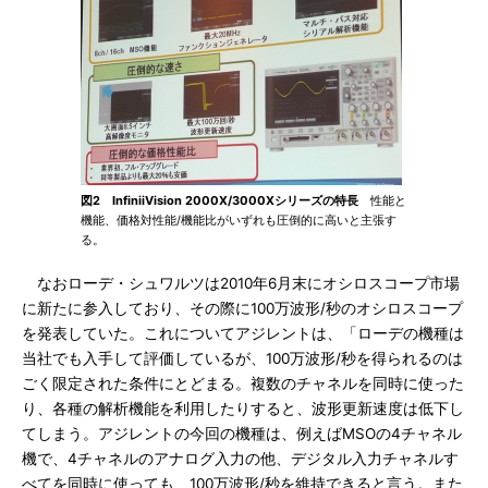
図2 InfiniiVision 2000X/3000Xシリーズの特長
性能と
機能、価格対性能/機能比がいずれも圧倒的に高いと主張す
る。
なおローデ・シュワルツは2010年6月末にオシロスコープ市場
に新たに参入しており、その際に100万波形/秒のオシロスコープ
を発表していた。これについてアジレントは、「ローデの機種は
当社でも入手して評価しているが、100万波形/秒を得られるのは
ごく限定された条件にとどまる。複数のチャネルを同時に使った
り、各種の解析機能を利用したりすると、波形更新速度は低下し
てしまう。アジレントの今回の機種は、例えばMSOの4チャネル
機で、4チャネルのアナログ入力の他、デジタル入力チャネルす
べてを同時に使っても、100万波形/秒を維持できると言う。また