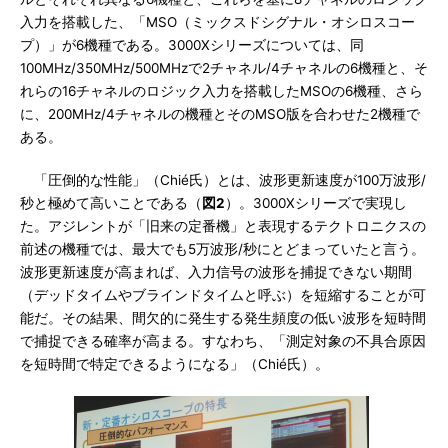
入力を搭載した、「MSO（ミックスドシグナル・オシロスコー
プ）」が6機種である。3000Xシリーズについては、同
100MHz/350MHz/500MHzで2チャネル/4チャネルの6機種と、そ
れらの16チャネルのロジック入力を搭載したMSOの6機種、さら
に、200MHz/4チャネルの機種とそのMSO版を合わせた2機種で
ある。
「圧倒的な性能」（Chié氏）とは、波形更新速度が100万波形/
秒と極めて高いことである（
図2
）。3000Xシリーズで実現し
た。アジレントが「旧来の定番機」と表現するテクトロニクスの
前述の機種では、最大でも5万波形/秒にとどまっていたと言う。
波形更新速度が高まれば、入力信号の波形を捕捉できない期間
（デッドタイムやブラインドタイムと呼ぶ）を短縮することが可
能だ。その結果、間欠的に発生する発生頻度の低い波形を短時間
で捕捉できる確率が高まる。すなわち、「測定対象の不具合原因
を短時間で特定できるようになる」（Chié氏）。