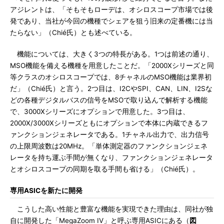
アジレントは、「そもそもローデは、オシロスコープ市場では後
発であり、当社が今回の機種でシェアを狙う旧来の定番機には当
たらない」（Chié氏）とも述べている。
機能については、大きく3つの特長がある。1つは前述の通り、
MSO機能を備える機種を用意したことだ。「2000Xシリーズと同
等クラスのオシロスコープでは、8チャネルのMSO機能は業界初
だ」（Chié氏）と言う。2つ目は、I2CやSPI、CAN、LIN、I2Sな
どの各種デジタルバスの信号をMSOで取り込んで解析する機能
で、3000Xシリーズにオプションで用意した。3つ目は、
2000X/3000Xシリーズともにオプションで本体に内蔵できるフ
ァンクションジェネレータである。1チャネル出力で、出力信号
の上限周波数は20MHz。「単体測定器のファンクションジェネ
レータを持ち運ぶ手間が無くなり、ファンクションジェネレータ
とオシロスコープの同期を取る手間も省ける」（Chié氏）。
専用ASICを新たに開発
こうした高い性能と豊富な機能を実現できた理由は、同社が独
自に開発した「MegaZoom IV」と呼ぶ専用ASICにある（
図