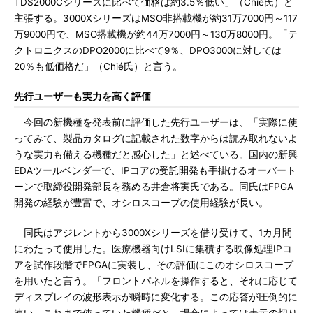
TDS2000Cシリーズに比べて価格は約3.5％低い」（Chié氏）と
主張する。3000XシリーズはMSO非搭載機が約31万7000円～117
万9000円で、MSO搭載機が約44万7000円～130万8000円。「テ
クトロニクスのDPO2000に比べて9％、DPO3000に対しては
20％も低価格だ」（Chié氏）と言う。
先行ユーザーも実力を高く評価
今回の新機種を発表前に評価した先行ユーザーは、「実際に使
ってみて、製品カタログに記載された数字からは読み取れないよ
うな実力も備える機種だと感心した」と述べている。国内の新興
EDAツールベンダーで、IPコアの受託開発も手掛けるオーバート
ーンで取締役開発部長を務める井倉将実氏である。同氏はFPGA
開発の経験が豊富で、オシロスコープの使用経験が長い。
同氏はアジレントから3000Xシリーズを借り受けて、1カ月間
にわたって使用した。医療機器向けLSIに集積する映像処理IPコ
アを試作段階でFPGAに実装し、その評価にこのオシロスコープ
を用いたと言う。「フロントパネルを操作すると、それに応じて
ディスプレイの波形表示が瞬時に変化する。この応答が圧倒的に