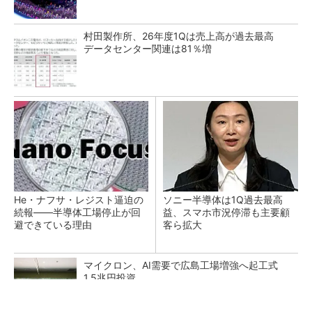
村田製作所、26年度1Qは売上高が過去最高
データセンター関連は81％増
He・ナフサ・レジスト逼迫の
ソニー半導体は1Q過去最高
続報――半導体工場停止が回
益、スマホ市況停滞も主要顧
避できている理由
客ら拡大
マイクロン、AI需要で広島工場増強へ起工式
1.5兆円投資