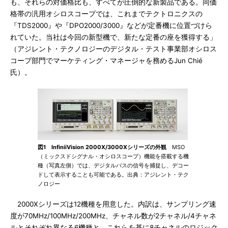
も、それらの対価格比も、すべてが圧倒的な新製品である。同価
格帯の汎用オシロスコープでは、これまでテクトロニクスの
『TDS2000』や『DPO2000/3000』などが定番機に位置づけら
れていた。当社は今回の新型機で、新たな定番の座を獲得する」
（アジレント・テクノロジーのデジタル・テスト事業部オシロス
コープ部門でマーケティング・マネージャを務めるJun Chié
氏）。
図1 InfiniiVision 2000X/3000Xシリーズの外観
MSO
（ミックスドシグナル・オシロスコープ）機能を搭載する機
種（写真左側）では、デジタルバスの信号を捕捉し、デコー
ドして表示することも可能である。出典：アジレント・テク
ノロジー
2000Xシリーズは12機種を用意した。内訳は、サンプリング速
度が70MHz/100MHz/200MHz、チャネル数が2チャネル/4チャネ
ルとそれぞれ異なる6機種と、これらを基に8チャネルのロジック