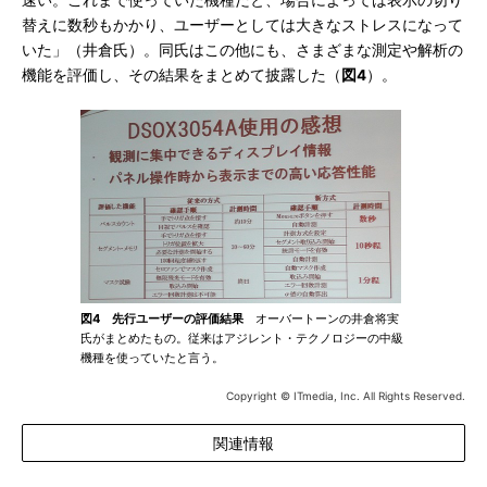
速い。これまで使っていた機種だと、場合によっては表示の切り
替えに数秒もかかり、ユーザーとしては大きなストレスになって
いた」（井倉氏）。同氏はこの他にも、さまざまな測定や解析の
機能を評価し、その結果をまとめて披露した（
図4
）。
図4 先行ユーザーの評価結果
オーバートーンの井倉将実
氏がまとめたもの。従来はアジレント・テクノロジーの中級
機種を使っていたと言う。
Copyright © ITmedia, Inc. All Rights Reserved.
関連情報