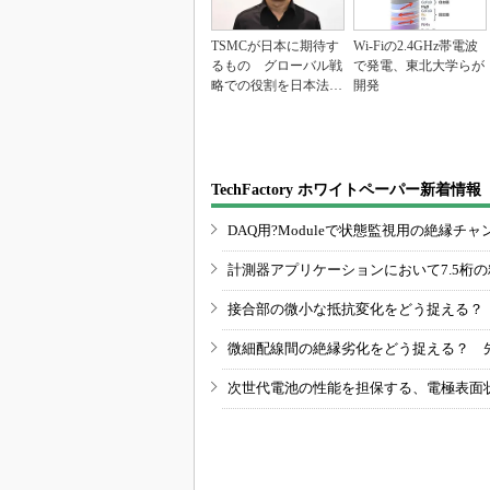
TSMCが日本に期待す
Wi-Fiの2.4GHz帯電波
るもの グローバル戦
で発電、東北大学らが
略での役割を日本法人
開発
社長に聞く
TechFactory ホワイトペーパー新着情報
DAQ用?Moduleで状態監視用の絶縁
計測器アプリケーションにおいて7.5桁
接合部の微小な抵抗変化をどう捉える？
微細配線間の絶縁劣化をどう捉える？ 
次世代電池の性能を担保する、電極表面