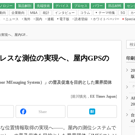
ノロジー
製品解剖
先端技術
デバイス
プロセス
パワー
部品材料
セン
動向
企業動向
統計
インタビュー
コラム
テーマ特集
カ
M&A
5G
ギー
ナログ
無線
集
ニュース
海外
国内
連載
電子版
読者登録
ホワイトペーパー
Specia
フィジカルAI
IoT・エッジコ
モリ
EXPO
Microchip情報
ストレージ通信
EE Times Japan×EDN Japan統合電
エッジAI
子版
I
SEMICON Japan
現へ、屋内GP...
デバイス通信
パワーエレクトロニクス
電子ブックレット
イコン
CEATEC
のナノフォーカス
半導体後工程
GA
EdgeTech＋
業界スコープ
レスな測位の実現へ、屋内GPSの
読者調査（EE Times Research）
印刷
TECHNO-FRONT
のエレ・組み込みプレイバ
カーボンニュートラル
2
人とくるま展
版
IoT
直前エンジニアの社会人大
r MEssaging System）」の普及促進を目的とした業界団体
電源設計（EDN Japan）
「
。
数字」で回してみよう
エレクトロニクス入門（EDN
[前川慎光，
EE Times Japan
]
A
Japan）
ード ～Behind the
2
rd
Share
年で起こったこと、次の10年
台
こと
4
な位置情報取得の実現へ――。屋内の測位システムで
で探るアジアの新トレンド