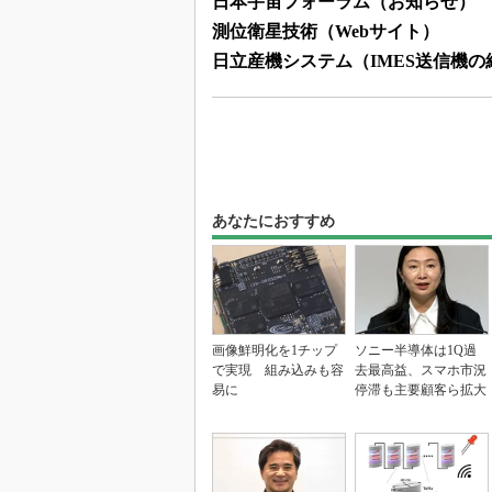
日本宇宙フォーラム（お知らせ）
測位衛星技術（Webサイト）
日立産機システム（IMES送信機の
あなたにおすすめ
画像鮮明化を1チップ
ソニー半導体は1Q過
で実現 組み込みも容
去最高益、スマホ市況
易に
停滞も主要顧客ら拡大