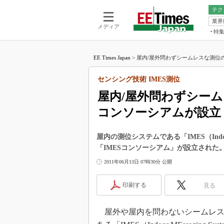
テク
業界
電池／エネル
ア
メディア
特
メ
福田昭の
LS
EE Times Japan
>
屋内/屋外問わずシームレスな測位の実
福田昭の
マ
湯之上隆
センシング技術 IMES測位
FP
大山聡の
屋内/屋外問わずシーム
大原雄介
コンソーシアムが設立
ック
リタイア
学漂流記
屋内の測位システムである「IMES（Indoo
「IMESコンソーシアム」が設立された
世界を「
2011年06月13日 07時30分 公開
踊るバズワ
Buzzwo
印刷する
見る
この10
で起こる
屋外や屋内を問わないシームレス
製品分解