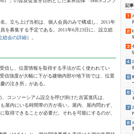
ng System）」の普及促進を目的とした業界団体「IMESコンソ
術を知る
記事
エンジニア”が仕掛けた社内
念の180日
42名。立ち上げ当初は、個人会員のみで構成し、2011年
ションは日本を救うのか
を募集する予定である。2011年6月23日に、設立総
IoT通信
立総会の詳細
）。
ナリスト「未来展望」
愛されないエンジニア」の
行動論
で受信し、位置情報を取得する手法が広く使われてい
の受信強度が大幅に下がる建物内部や地下街では、位置
弁慶の泣き所」がある。
め、コンソーシアム設立を呼び掛けた吉冨進氏は、
りも屋内にいる時間帯の方が長い。屋内、屋内問わず、
実に取得できることが必要だ。それを可能にするのが、