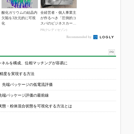
酸化ガリウムの結晶内
全経営者・個人事業主
欠陥を3次元的に可視
が作るべき「圧倒的コ
化
スパのビジネスカー
ド」
PR(クレディセゾン)
Recommended by
PR
チャンネルを構成、位相マッチングが容易に
の精度を実現する方法
 先端パッケージの低電流評価
先端パッケージ評価の最前線
状態・粉体混合状態を可視化する方法とは