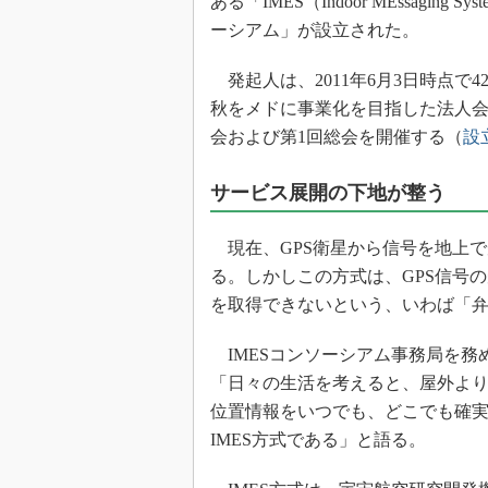
ある「IMES（Indoor MEssagi
光伝送技
ーシアム」が設立された。
“異端児
改革、執
発起人は、2011年6月3日時点で
イノベー
秋をメドに事業化を目指した法人会員
JASA発
会および第1回総会を開催する（
設
IHSア
サービス展開の下地が整う
「英語に
ための新
現在、GPS衛星から信号を地上
る。しかしこの方式は、GPS信号
を取得できないという、いわば「
IMESコンソーシアム事務局を務
「日々の生活を考えると、屋外よ
位置情報をいつでも、どこでも確
IMES方式である」と語る。