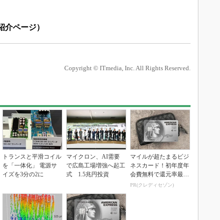
紹介ページ）
Copyright © ITmedia, Inc. All Rights Reserved.
トランスと平滑コイル
マイクロン、AI需要
マイルが超たまるビジ
を「一体化」 電源サ
で広島工場増強へ起工
ネスカード！初年度年
イズを3分の2に
式 1.5兆円投資
会費無料で還元率最大
1.125%
PR(クレディセゾン)