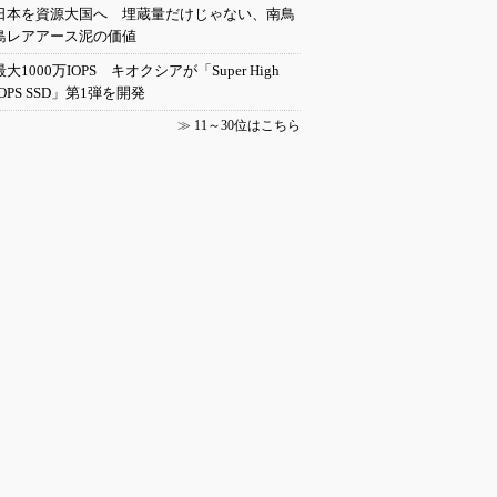
日本を資源大国へ 埋蔵量だけじゃない、南鳥
島レアアース泥の価値
最大1000万IOPS キオクシアが「Super High
IOPS SSD」第1弾を開発
≫
11～30位はこちら