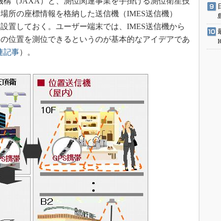
機構（JAXA）と、測位関連事業を手掛ける測位衛星技
場所の座標情報を格納した送信機（IMES送信機）
設置しておく。ユーザー端末では、IMES送信機から
々の位置を測位できるというのが基本的なアイデアであ
連記事
）。