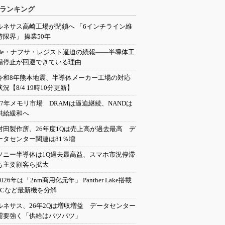
ランキング
ルネサス高崎工場が閉鎖へ 「6インチライン維
持限界」 操業50年
He・ナフサ・レジスト逼迫の続報――半導体工
場停止が回避できている理由
令和8年熊本地震、半導体メーカー工場の対応
状況【8/4 19時10分更新】
27年メモリ市場 DRAMは逼迫継続、NANDは
供給緩和へ
村田製作所、26年度1Qは売上高が過去最高 デ
ータセンター関連は81％増
ソニー半導体は1Q過去最高益、スマホ市況停滞
も主要顧客ら拡大
2026年は「2nm商用化元年」 Panther Lake搭載
PCなど最新機を分解
ルネサス、26年2Qは増収増益 データセンター
需要強く「供給はパツパツ」