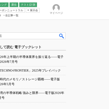
シング
通信
テスト/計測
ーボンニュートラル
展示会
マイページ
全記事一覧
l
ンピューティング
して読む 電子ブックレット
IER
026年上半期の半導体業界を振り返る――電子
2026年7月号
TECHNO-FRONTIER」2025年プレイバック
I時代のメモリ／ストレージ覇権――電子版
026年5月号
湾の半導体戦略 強みと限界――電子版2026年
月号