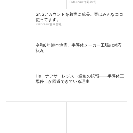
PR(Dreaw合同会社)
SNSアカウントを着実に成長。実はみんなココ
使ってます。
PR(Dreaw合同会社)
令和8年熊本地震、半導体メーカー工場の対応
状況
He・ナフサ・レジスト逼迫の続報――半導体工
場停止が回避できている理由