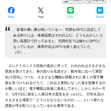
PC用表示
関連情報
Share
Post
LINE
Hatena
節電の暑い夏が続いている―。空調を28℃に設定して
ある割りには、体感温度はそれ以上だ。どうもおかしいと
思い温度計で計ってみると、空調付近では確かに28℃に
なっているが、座席付近は30℃を軽く超えていた
（汗）。
エレクトロニクス技術の進歩に伴って、われわれはさまざまな
恩恵を受けてきた。身の回りを見渡すと、数年前に比べて薄型
化/小型化しつつも、さまざまな機能が搭載された多くの電子機
器を見つけられるだろう。これ以上便利になった姿を想像するの
が難しいほど、電子機器は急速に進化してきた。しかしその一方
で、3月11日に発生した東日本大震災をきっかけに、日常生活の
さまざまな場面で「どうにかならないものか……」という新たな
課題が浮き彫りになっているのも事実である。