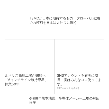
TSMCが日本に期待するもの グローバル戦略
での役割を日本法人社長に聞く
ルネサス高崎工場が閉鎖へ
SNSアカウントを着実に成
「6インチライン維持限界」
長。実はみんなココ使ってま
操業50年
す。
PR(Dreaw合同会社)
令和8年熊本地震、半導体メーカー工場の対応
状況