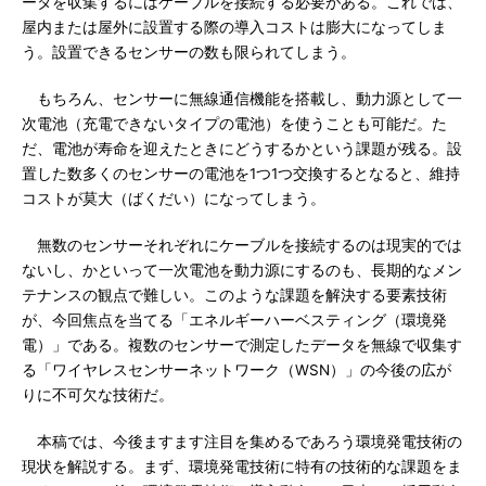
ータを収集するにはケーブルを接続する必要がある。これでは、
屋内または屋外に設置する際の導入コストは膨大になってしま
う。設置できるセンサーの数も限られてしまう。
もちろん、センサーに無線通信機能を搭載し、動力源として一
次電池（充電できないタイプの電池）を使うことも可能だ。た
だ、電池が寿命を迎えたときにどうするかという課題が残る。設
置した数多くのセンサーの電池を1つ1つ交換するとなると、維持
コストが莫大（ばくだい）になってしまう。
無数のセンサーそれぞれにケーブルを接続するのは現実的では
ないし、かといって一次電池を動力源にするのも、長期的なメン
テナンスの観点で難しい。このような課題を解決する要素技術
が、今回焦点を当てる「エネルギーハーベスティング（環境発
電）」である。複数のセンサーで測定したデータを無線で収集す
る「ワイヤレスセンサーネットワーク（WSN）」の今後の広が
りに不可欠な技術だ。
本稿では、今後ますます注目を集めるであろう環境発電技術の
現状を解説する。まず、環境発電技術に特有の技術的な課題をま