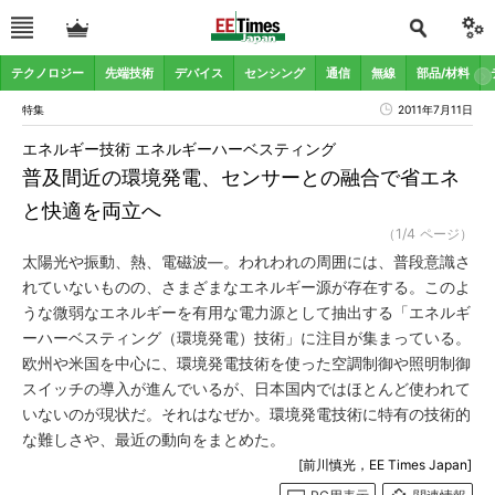
テクノロジー
先端技術
デバイス
センシング
通信
無線
部品/材料
特集
2011年7月11日
エネルギー技術 エネルギーハーベスティング
普及間近の環境発電、センサーとの融合で省エネ
と快適を両立へ
（1/4 ページ）
太陽光や振動、熱、電磁波―。われわれの周囲には、普段意識さ
れていないものの、さまざまなエネルギー源が存在する。このよ
うな微弱なエネルギーを有用な電力源として抽出する「エネルギ
ーハーベスティング（環境発電）技術」に注目が集まっている。
欧州や米国を中心に、環境発電技術を使った空調制御や照明制御
スイッチの導入が進んでいるが、日本国内ではほとんど使われて
いないのが現状だ。それはなぜか。環境発電技術に特有の技術的
な難しさや、最近の動向をまとめた。
[前川慎光，EE Times Japan]