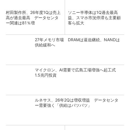
村田製作所、26年度1Qは売上
ソニー半導体は1Q過去最高
高が過去最高 データセンタ
益、スマホ市況停滞も主要顧
ー関連は81％増
客ら拡大
27年メモリ市場 DRAMは逼迫継続、NANDは
供給緩和へ
マイクロン、AI需要で広島工場増強へ起工式
1.5兆円投資
ルネサス、26年2Qは増収増益 データセンタ
ー需要強く「供給はパツパツ」