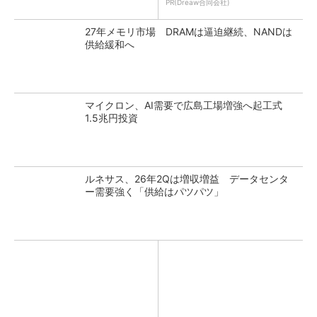
PR(Dreaw合同会社)
27年メモリ市場 DRAMは逼迫継続、NANDは
供給緩和へ
マイクロン、AI需要で広島工場増強へ起工式
1.5兆円投資
ルネサス、26年2Qは増収増益 データセンタ
ー需要強く「供給はパツパツ」