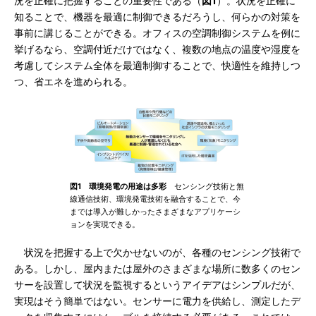
況を正確に把握することの重要性である（
図1
）。状況を正確に
知ることで、機器を最適に制御できるだろうし、何らかの対策を
事前に講じることができる。オフィスの空調制御システムを例に
挙げるなら、空調付近だけではなく、複数の地点の温度や湿度を
考慮してシステム全体を最適制御することで、快適性を維持しつ
つ、省エネを進められる。
図1 環境発電の用途は多彩
センシング技術と無
線通信技術、環境発電技術を融合することで、今
までは導入が難しかったさまざまなアプリケーシ
ョンを実現できる。
状況を把握する上で欠かせないのが、各種のセンシング技術で
ある。しかし、屋内または屋外のさまざまな場所に数多くのセン
サーを設置して状況を監視するというアイデアはシンプルだが、
実現はそう簡単ではない。センサーに電力を供給し、測定したデ