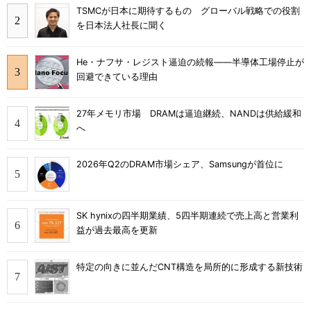
TSMCが日本に期待するもの グローバル戦略での役割
を日本法人社長に聞く
He・ナフサ・レジスト逼迫の続報――半導体工場停止が
回避できている理由
27年メモリ市場 DRAMは逼迫継続、NANDは供給緩和
へ
2026年Q2のDRAM市場シェア、Samsungが首位に
SK hynixの四半期業績、5四半期連続で売上高と営業利
益が過去最高を更新
特定の向きに並んだCNT構造を局所的に形成する新技術