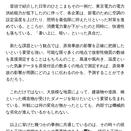
冒頭で紹介した日常のひとこまもその一例だ。東京電力の電力
供給能力が低下したのに伴って、各企業は、節電のために空調の
設定温度を上げたり、照明を最低限に抑えたりといった対策を進
めている。ところが、消費電力量が下がったのと同時に、快適性
も落ちている。「暑い上に、暗い」といった具合だ。
新たな課題という観点では、原発事故の影響を正確に把握した
いという要望も強い。可能な限り多くの地点で放射性物質の数値
を直接測定することはもちろんのこと、風速や風向き、温度とい
った気象データを原発付近の数多くの地点で測定すれば、原発事
故の影響が周囲にどのように伝わるのかを、予測することができ
るだろう。
これだけではない。大規模な地震によって、建築物や道路、橋
といった構造物が受けたダメージを知りたいという要望も生まれ
ている。外観には何の変化が無かったとしても、内部では機械的
な劣化が進んでいるかもしれない。
以上に挙げた幾つかの事例に共通しているのは、その時々の状