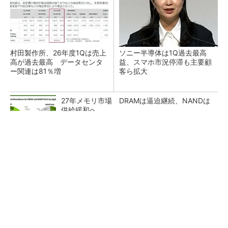
村田製作所、26年度1Qは売上
ソニー半導体は1Q過去最高
高が過去最高 データセンタ
益、スマホ市況停滞も主要顧
ー関連は81％増
客ら拡大
27年メモリ市場 DRAMは逼迫継続、NANDは
供給緩和へ
マイクロン、AI需要で広島工場増強へ起工式
1.5兆円投資
ルネサス、26年2Qは増収増益 データセンタ
ー需要強く「供給はパツパツ」