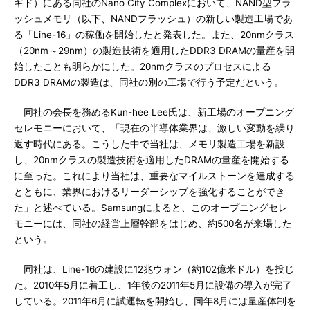
ギド）にある同社のNano City Complexにおいて、NAND型フラ
ッシュメモリ（以下、NANDフラッシュ）の新しい製造工場であ
る「Line-16」の稼働を開始したと発表した。また、20nmクラス
（20nm～29nm）の製造技術を適用したDDR3 DRAMの量産を開
始したことも明らかにした。20nmクラスのプロセスによる
DDR3 DRAMの製造は、同社の別の工場で行う予定だという。
同社の会長を務めるKun-hee Lee氏は、新工場のオープニング
セレモニーにおいて、「現在の半導体業界は、激しい変動を繰り
返す時代にある。こうした中で当社は、メモリ製造工場を新設
し、20nmクラスの製造技術を適用したDRAMの量産を開始する
に至った。これにより当社は、重要なマイルストーンを達成する
とともに、業界におけるリーダーシップを強化することができ
た」と述べている。Samsungによると、このオープニングセレ
モニーには、同社の経営上層幹部をはじめ、約500名が来場した
という。
同社は、Line-16の建設に12兆ウォン（約102億米ドル）を投じ
た。2010年5月に着工し、1年後の2011年5月に設備の導入が完了
している。2011年6月に試運転を開始し、同年8月には量産体制を