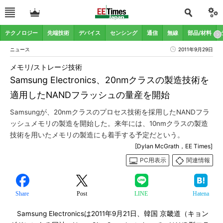
テクノロジー
先端技術
デバイス
センシング
通信
無線
部品/材料
ニュース
2011年9月29日
メモリ/ストレージ技術
Samsung Electronics、20nmクラスの製造技術を
適用したNANDフラッシュの量産を開始
Samsungが、20nmクラスのプロセス技術を採用したNANDフラ
ッシュメモリの製造を開始した。来年には、10nmクラスの製造
技術を用いたメモリの製造にも着手する予定だという。
[Dylan McGrath，EE Times]
PC用表示
関連情報
Share
Post
LINE
Hatena
Samsung Electronicsは2011年9月21日、韓国 京畿道（キョン