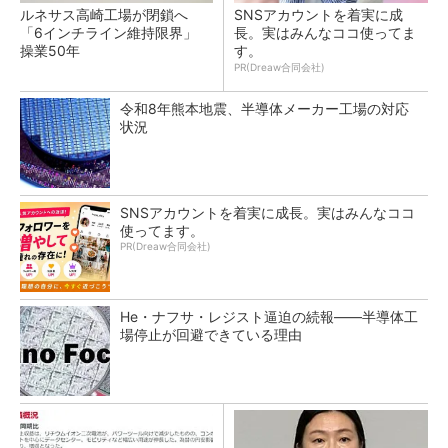
ルネサス高崎工場が閉鎖へ
SNSアカウントを着実に成
「6インチライン維持限界」
長。実はみんなココ使ってま
操業50年
す。
PR(Dreaw合同会社)
令和8年熊本地震、半導体メーカー工場の対応
状況
SNSアカウントを着実に成長。実はみんなココ
使ってます。
PR(Dreaw合同会社)
He・ナフサ・レジスト逼迫の続報――半導体工
場停止が回避できている理由