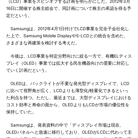
（LCD）事業をスピンオフする計画を明らかにした。2012年3月
16日に開催する株主総会で、同計画について株主の承認を得る予
定だという。
Samsungは、2012年4月1日付けでLCD事業を完全子会社化し
た上で、Samsung Mobile DisplayやS-LCDとの統合を含めた、
さまざまな再建策を検討する考えだ。
今後は、LCD事業を特定分野向けに絞る一方で、有機ELディス
プレイ（OLED）事業では拡大する民生機器向けの需要に対応し
ていく計画だという。
OLEDは、バックライトが不要な発光型ディスプレイで、LCD
に比べて視野角が広く、LCDよりも薄型化/軽量化できるといっ
た利点を持つ。ただし、最近までは、大型ディスプレイにおける
コスト効率と寿命の面から、OLEDよりもLCDが市場の優位性を
保持していた。
Samsungは、発表資料の中で「ディスプレイ市場は現在、
OLEDパネルへと急速に移行しており、OLEDがLCDに代わって主