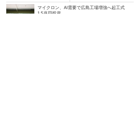
マイクロン、AI需要で広島工場増強へ起工式
1.5兆円投資
27年メモリ市場 DRAMは逼迫継続、NANDは
供給緩和へ
中国最大のDRAMメーカーCXMTがIPOへ 増
産とHBM開発で存在感