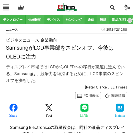
テクノロジー
先端技術
デバイス
センシング
通信
無線
部品/材料
ニュース
2012年2月21日
ビジネスニュース 企業動向
SamsungがLCD事業部をスピンオフ、今後は
OLEDに注力
ディスプレイ市場ではLCDからOLEDへの移行が急速に進んでい
る。Samsungは、競争力を維持するために、LCD事業のスピン
オフを決断した。
[Peter Clarke，EE Times]
PC用表示
関連情報
Share
Post
LINE
Hatena
Samsung Electronicsの取締役会は、同社の液晶ディスプレイ