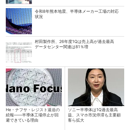
令和8年熊本地震、半導体メーカー工場の対応
状況
村田製作所、26年度1Qは売上高が過去最高
データセンター関連は81％増
He・ナフサ・レジスト逼迫の
ソニー半導体は1Q過去最高
続報――半導体工場停止が回
益、スマホ市況停滞も主要顧
避できている理由
客ら拡大