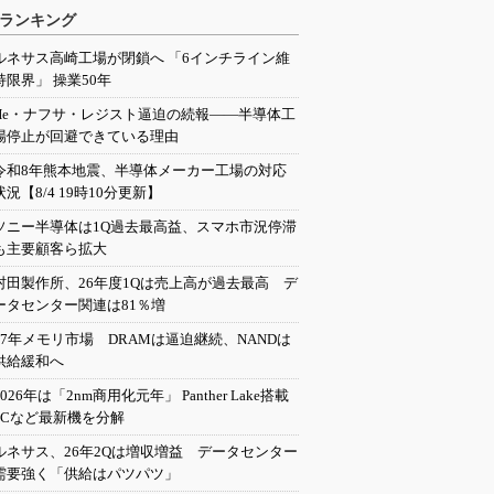
ランキング
ルネサス高崎工場が閉鎖へ 「6インチライン維
持限界」 操業50年
He・ナフサ・レジスト逼迫の続報――半導体工
場停止が回避できている理由
令和8年熊本地震、半導体メーカー工場の対応
状況【8/4 19時10分更新】
ソニー半導体は1Q過去最高益、スマホ市況停滞
も主要顧客ら拡大
村田製作所、26年度1Qは売上高が過去最高 デ
ータセンター関連は81％増
27年メモリ市場 DRAMは逼迫継続、NANDは
供給緩和へ
2026年は「2nm商用化元年」 Panther Lake搭載
PCなど最新機を分解
ルネサス、26年2Qは増収増益 データセンター
需要強く「供給はパツパツ」