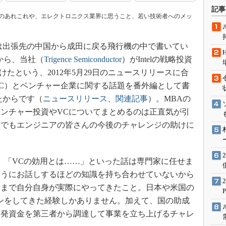
術を知る
記事
のあれこれや、エレクトロニクス業界に思うこと、若い技術者へのメッ
エンジニア”が仕掛けた社内
念の180日
ションは日本を救うのか
は出張先の中国から成田に戻る飛行機の中で書いてい
IoT通信
当者から、当社（
Trigence Semiconductor
）がIntelの戦略投資
投資を受けたという、2012年5月29日のニュースリリースに合
ナリスト「未来展望」
C）とベンチャー企業に関する話題を番外編として書
愛されないエンジニア」の
行動論
たからです（
ニュースリリース
、
関連記事
）。MBAの
ンチャー投資やVCについてまとめるのは正直気が引
しでもエンジニアの皆さんの今後のチャレンジの助けに
、「VCの効用とは……」といった話は専門家に任せま
そうにお話しするほどの知識を持ち合わせていないから
くまで自分自身が実際にやってきたこと。日本や米国の
ンをしてきた経験しかありません。加えて、国の助成
開発資金を第三者から調達して事業を立ち上げるチャレ