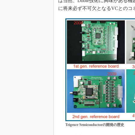
は当然、Dnote技術に興味があ
に将来必ず不可欠となるVCとのコ
Trigence Semiconductorの開発の歴史