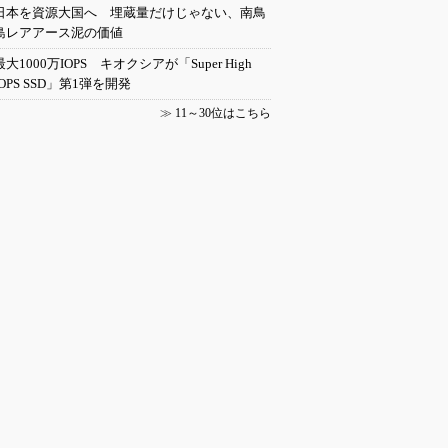
日本を資源大国へ 埋蔵量だけじゃない、南鳥
島レアアース泥の価値
最大1000万IOPS キオクシアが「Super High
IOPS SSD」第1弾を開発
≫
11～30位はこちら