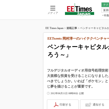
テク
業界
電池／エネル
ア
メディア
特
メ
福田昭の
LS
EE Times Japan
>
連載記事
>
ベンチャーキャピタルか
福田昭の
マ
湯之上隆
EETweets 岡村淳一のハイテクベンチ
FP
大山聡の
ベンチャーキャピタル
大原雄介
ろう～」
ック
リタイア
学漂流記
フルデジタルオーディオ用信号処理技術「Dno
世界を「
大規模な投資を受けることになりました
べきでしょうか。いわば「ポケモン」と
踊るバズワ
Buzzwo
じ夢を描けることが重要です。
この10
2012年06月11日 08時00分 公開
で起こる
製品分解
印刷する
通知する