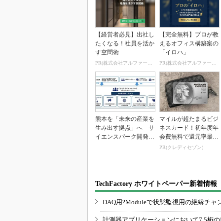
【経営者必見】出社し
【完全無料】プロが教
たくなる！社員を活か
えるオフィス構築案の
す空間術
「イロハ」
PR(株式会社アルファーテクノ)
PR(株式会社アルファーテクノ)
熊本を「未来の産業を
マイルが超たまるビジ
生み出す拠点」へ サ
ネスカード！初年度年
イエンスパーク開発進
会費無料で還元率最大
む
1.125%
PR(クレディセゾン)
TechFactory ホワイトペーパー新着情報
DAQ用?Moduleで状態監視用の絶縁
計測器アプリケーションにおいて7.5桁