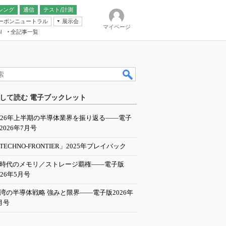
シング
通信
テスト/計測
ーボンニュートラル
展示会
マイページ
全記事一覧
l
ンピューティング
して読む 電子ブックレット
IER
026年上半期の半導体業界を振り返る――電子
2026年7月号
TECHNO-FRONTIER」2025年プレイバック
I時代のメモリ／ストレージ覇権――電子版
026年5月号
湾の半導体戦略 強みと限界――電子版2026年
月号