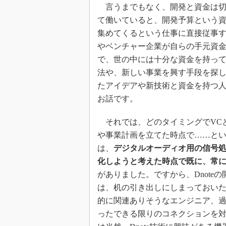
言うまでもなく、開発と資金は切
て働いていると、開発予算という
集めてくるという仕事に直接従事
やベンチャー企業が自らの手元資
で、世の中には十分な資金を持っ
法や、新しい事業を興す手段を探し
たアイデアや新技術と資金を持つ
お話です。
それでは、どのタイミングでVCと
や事業計画を立てた時点で……と
は、
デジタルオーディオ用の信号処
化しようと考えた時点で既に、常
がありました。ですから、Dnote
は、机の引き出しにしまっておい
的に関連ありそうなエンジニア、
ったできる限りのコネクションを