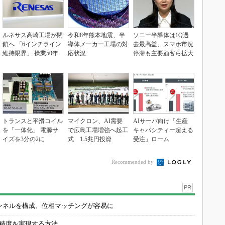
ルネサス高崎工場が閉
令和8年熊本地震、半
ソニー半導体は1Q過
鎖へ 「6インチライン
導体メーカー工場の対
去最高益、スマホ市況
維持限界」 操業50年
応状況
停滞も主要顧客ら拡大
トランスと平滑コイル
マイクロン、AI需要
AIサーバ向け「生産
を「一体化」 電源サ
で広島工場増強へ起工
キャパシティー超える
イズを3分の2に
式 1.5兆円投資
受注」ローム
Recommended by
PR
チャンネルを構成、位相マッチングが容易に
の精度を実現する方法