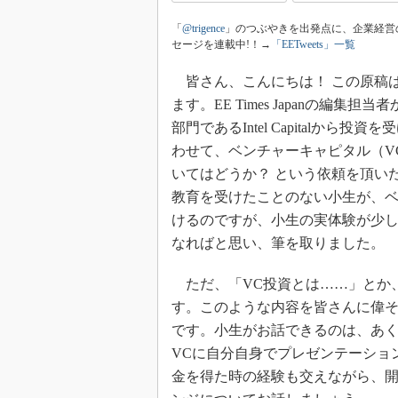
光伝送技
「
@trigence
」のつぶやきを出発点に、企業経営
“異端児
セージを連載中!！→
「EETweets」一覧
改革、執
イノベー
皆さん、こんにちは！ この原稿
JASA発
ます。EE Times Japanの編集担
部門であるIntel Capitalから
IHSア
わせて、ベンチャーキャピタル（V
「英語に
ための新
いてはどうか？ という依頼を頂い
教育を受けたことのない小生が、ベ
けるのですが、小生の実体験が少
なればと思い、筆を取りました。
ただ、「VC投資とは……」とか
す。このような内容を皆さんに偉
です。小生がお話できるのは、あ
VCに自分自身でプレゼンテーショ
金を得た時の経験も交えながら、