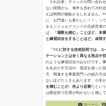
それ以来、チャンスや問い合わせ
ない段階から、海外も含めて20社近
えば時間の無駄かもしれません。V
に、お門違いも甚だしい！！」っ
をエンジェルファンドの元経営者
ば、
「場数を踏む」ことほど、本
と練習試合をすることほど、成長
「VCに対する技術説明では、ユ
テーションとは全く異なる視点や
のような練習試合のおかげです。
を生みだす方法や、英語を使った
方、関連する事業部門への紹介方
ないほどたくさんあります。小生
を積むことが、何より必要
だとい
は限定的で応用が利かないと感じ
次ページ
判
→