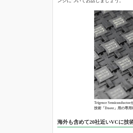
ンジについてお話しましょう。
Trigence Semic
技術「Dnote」用の専用L
海外も含めて20社近いVCに技