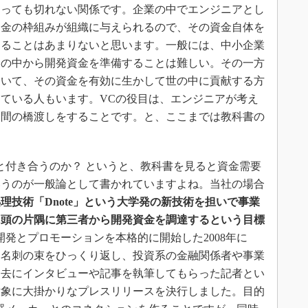
っても切れない関係です。企業の中でエンジニアとし
資金の枠組みが組織に与えられるので、その資金自体を
することはあまりないと思います。一般には、中小企業
金の中から開発資金を準備することは難しい。その一方
ていて、その資金を有効に生かして世の中に貢献する方
ている人もいます。VCの役目は、エンジニアが考え
人間の橋渡しをすることです。と、ここまでは教科書の
付き合うのか？ というと、教科書を見ると資金需要
いうのが一般論として書かれていますよね。当社の場合
理技術「Dnote」という大学発の新技術を担いで事業
に頭の片隅に第三者から開発資金を調達するという目標
の開発とプロモーションを本格的に開始した2008年に
た名刺の束をひっくり返し、投資系の金融関係者や事業
過去にインタビューや記事を執筆してもらった記者とい
対象に大掛かりなプレスリリースを決行しました。目的