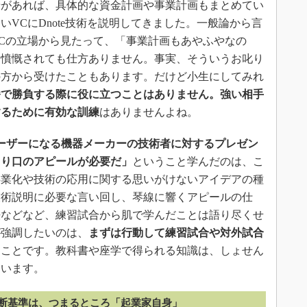
があれば、具体的な資金計画や事業計画もまとめてい
いVCにDnote技術を説明してきました。一般論から言
Cの立場から見たって、「事業計画もあやふやなの
て憤慨されても仕方ありません。事実、そういうお叱り
の方から受けたこともあります。だけど小生にしてみれ
番で勝負する際に役に立つことはありません。強い相手
するために有効な訓練
はありませんよね。
ーザーになる機器メーカーの技術者に対するプレゼン
切り口のアピールが必要だ」
ということ学んだのは、こ
事業化や技術の応用に関する思いがけないアイデアの種
技術説明に必要な言い回し、琴線に響くアピールの仕
法などなど、練習試合から肌で学んだことは語り尽くせ
が強調したいのは、
まずは行動して練習試合や対外試合
うことです。教科書や座学で得られる知識は、しょせん
ています。
断基準は、つまるところ「起業家自身」