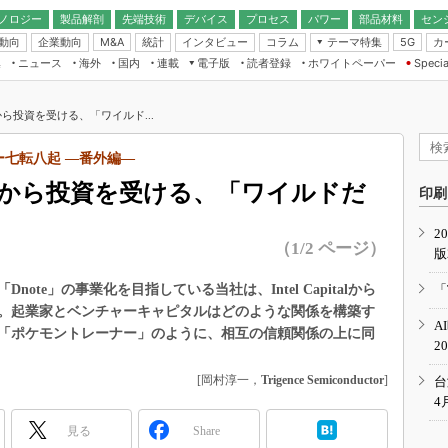
ノロジー
製品解剖
先端技術
デバイス
プロセス
パワー
部品材料
セン
動向
企業動向
統計
インタビュー
コラム
テーマ特集
カ
M&A
5G
ギー
ナログ
無線
集
ニュース
海外
国内
連載
電子版
読者登録
ホワイトペーパー
Specia
フィジカルAI
IoT・エッジコ
モリ
EXPO
Microchip情報
ストレージ通信
EE Times Japan×EDN Japan統合電
エッジAI
子版
I
SEMICON Japan
ら投資を受ける、「ワイルド...
デバイス通信
パワーエレクトロニクス
電子ブックレット
イコン
CEATEC
のナノフォーカス
ャー七転八起 ―番外編―
半導体後工程
GA
EdgeTech＋
業界スコープ
から投資を受ける、「ワイルドだ
読者調査（EE Times Research）
印刷
TECHNO-FRONT
のエレ・組み込みプレイバ
カーボンニュートラル
2
人とくるま展
（1/2 ページ）
版
IoT
直前エンジニアの社会人大
電源設計（EDN Japan）
te」の事業化を目指している当社は、Intel Capitalから
「
数字」で回してみよう
。起業家とベンチャーキャピタルはどのような関係を構築す
エレクトロニクス入門（EDN
A
Japan）
「ポケモントレーナー」のように、相互の信頼関係の上に同
ード ～Behind the
2
rd
年で起こったこと、次の10年
[岡村淳一，
Trigence Semiconductor
]
台
こと
4
で探るアジアの新トレンド
見る
Share