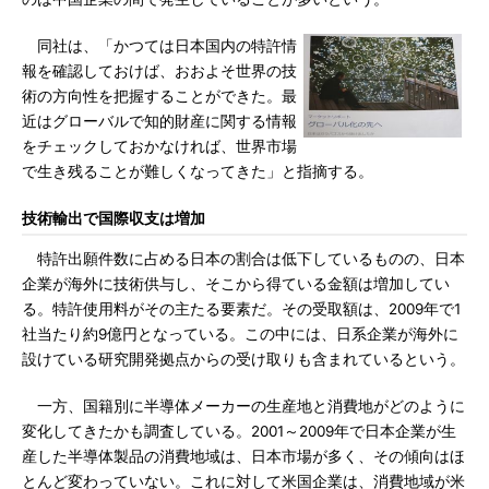
同社は、「かつては日本国内の特許情
報を確認しておけば、おおよそ世界の技
術の方向性を把握することができた。最
近はグローバルで知的財産に関する情報
をチェックしておかなければ、世界市場
で生き残ることが難しくなってきた」と指摘する。
技術輸出で国際収支は増加
特許出願件数に占める日本の割合は低下しているものの、日本
企業が海外に技術供与し、そこから得ている金額は増加してい
る。特許使用料がその主たる要素だ。その受取額は、2009年で1
社当たり約9億円となっている。この中には、日系企業が海外に
設けている研究開発拠点からの受け取りも含まれているという。
一方、国籍別に半導体メーカーの生産地と消費地がどのように
変化してきたかも調査している。2001～2009年で日本企業が生
産した半導体製品の消費地域は、日本市場が多く、その傾向はほ
とんど変わっていない。これに対して米国企業は、消費地域が米