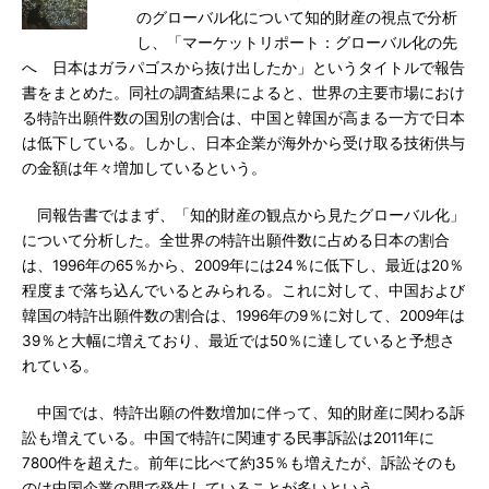
のグローバル化について知的財産の視点で分析
し、「マーケットリポート：グローバル化の先
へ 日本はガラパゴスから抜け出したか」というタイトルで報告
書をまとめた。同社の調査結果によると、世界の主要市場におけ
る特許出願件数の国別の割合は、中国と韓国が高まる一方で日本
は低下している。しかし、日本企業が海外から受け取る技術供与
の金額は年々増加しているという。
同報告書ではまず、「知的財産の観点から見たグローバル化」
について分析した。全世界の特許出願件数に占める日本の割合
は、1996年の65％から、2009年には24％に低下し、最近は20％
程度まで落ち込んでいるとみられる。これに対して、中国および
韓国の特許出願件数の割合は、1996年の9％に対して、2009年は
39％と大幅に増えており、最近では50％に達していると予想さ
れている。
中国では、特許出願の件数増加に伴って、知的財産に関わる訴
訟も増えている。中国で特許に関連する民事訴訟は2011年に
7800件を超えた。前年に比べて約35％も増えたが、訴訟そのも
のは中国企業の間で発生していることが多いという。