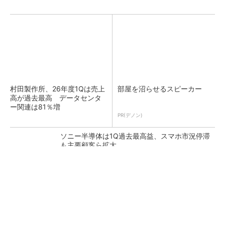
村田製作所、26年度1Qは売上
部屋を沼らせるスピーカー
高が過去最高 データセンタ
ー関連は81％増
PR(デノン)
ソニー半導体は1Q過去最高益、スマホ市況停滞
も主要顧客ら拡大
トランスと平滑コイルを「一体化」 電源サイズ
を3分の2に