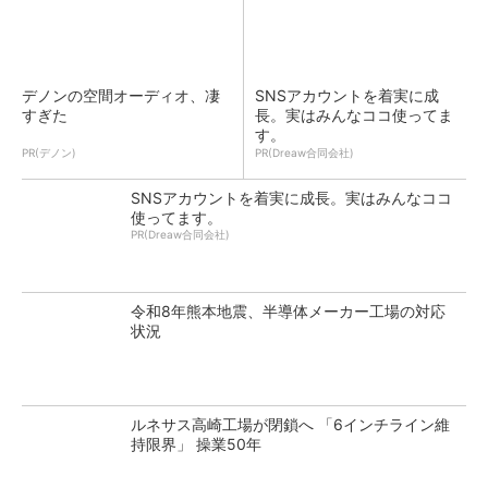
デノンの空間オーディオ、凄
SNSアカウントを着実に成
すぎた
長。実はみんなココ使ってま
す。
PR(デノン)
PR(Dreaw合同会社)
SNSアカウントを着実に成長。実はみんなココ
使ってます。
PR(Dreaw合同会社)
令和8年熊本地震、半導体メーカー工場の対応
状況
ルネサス高崎工場が閉鎖へ 「6インチライン維
持限界」 操業50年