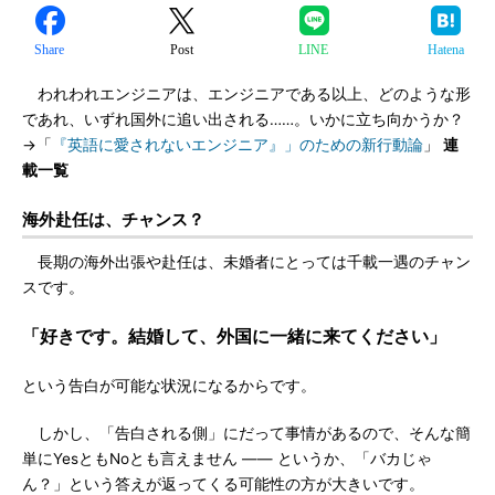
Share
Post
LINE
Hatena
われわれエンジニアは、エンジニアである以上、どのような形
であれ、いずれ国外に追い出される……。いかに立ち向かうか？
→「
『英語に愛されないエンジニア』」のための新行動論
」
連
載一覧
海外赴任は、チャンス？
長期の海外出張や赴任は、未婚者にとっては千載一遇のチャン
スです。
「好きです。結婚して、外国に一緒に来てください」
という告白が可能な状況になるからです。
しかし、「告白される側」にだって事情があるので、そんな簡
単にYesともNoとも言えません ―― というか、「バカじゃ
ん？」という答えが返ってくる可能性の方が大きいです。