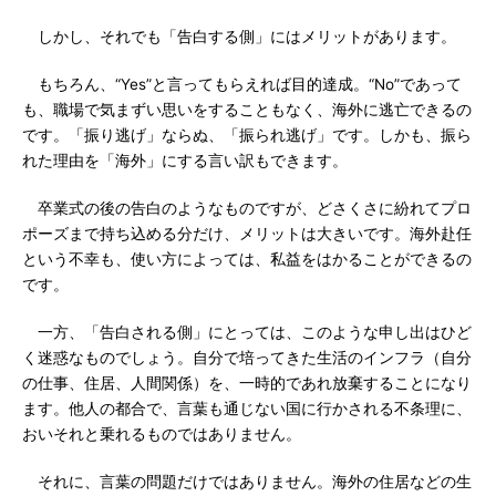
しかし、それでも「告白する側」にはメリットがあります。
もちろん、“Yes”と言ってもらえれば目的達成。“No”であって
も、職場で気まずい思いをすることもなく、海外に逃亡できるの
です。「振り逃げ」ならぬ、「振られ逃げ」です。しかも、振ら
れた理由を「海外」にする言い訳もできます。
卒業式の後の告白のようなものですが、どさくさに紛れてプロ
ポーズまで持ち込める分だけ、メリットは大きいです。海外赴任
という不幸も、使い方によっては、私益をはかることができるの
です。
一方、「告白される側」にとっては、このような申し出はひど
く迷惑なものでしょう。自分で培ってきた生活のインフラ（自分
の仕事、住居、人間関係）を、一時的であれ放棄することになり
ます。他人の都合で、言葉も通じない国に行かされる不条理に、
おいそれと乗れるものではありません。
それに、言葉の問題だけではありません。海外の住居などの生