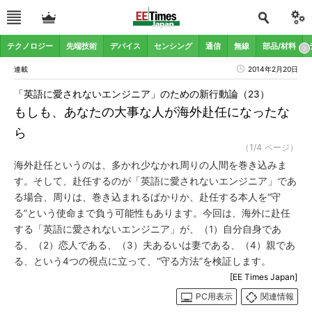
テクノロジー
先端技術
デバイス
センシング
通信
無線
部品/材料
連載
2014年2月20日
「英語に愛されないエンジニア」のための新行動論（23）
もしも、あなたの大事な人が海外赴任になったな
ら
（1/4 ページ）
海外赴任というのは、多かれ少なかれ周りの人間を巻き込みま
す。そして、赴任するのが「英語に愛されないエンジニア」であ
る場合、周りは、巻き込まれるばかりか、赴任する本人を“守
る”という使命まで負う可能性もあります。今回は、海外に赴任
する「英語に愛されないエンジニア」が、（1）自分自身であ
る、（2）恋人である、（3）夫あるいは妻である、（4）親であ
る、という4つの視点に立って、“守る方法”を検証します。
[EE Times Japan]
PC用表示
関連情報