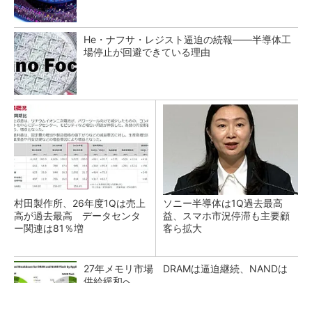
He・ナフサ・レジスト逼迫の続報――半導体工
場停止が回避できている理由
村田製作所、26年度1Qは売上
ソニー半導体は1Q過去最高
高が過去最高 データセンタ
益、スマホ市況停滞も主要顧
ー関連は81％増
客ら拡大
27年メモリ市場 DRAMは逼迫継続、NANDは
供給緩和へ