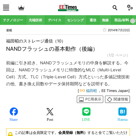
テクノロジー
先端技術
デバイス
センシング
通信
無線
部品/材料
連載
2014年7月23日
福田昭のストレージ通信（10）
NANDフラッシュの基本動作（後編）
（1/2 ページ）
前編に引き続き、NANDフラッシュメモリの中身を解説する。今
回は、NANDフラッシュメモリに特徴的なMLC（Multi-Level
Cell）方式、TLC（Triple-Level Cell）方式といった多値記憶技術
の他、書き換え回数やデータ保持期間などを説明する。
[
福田昭
，EE Times Japan]
PC用表示
関連情報
Share
Post
LINE
Hatena
この記事は会員限定です。
会員登録（無料）
すると全てご覧いただけ