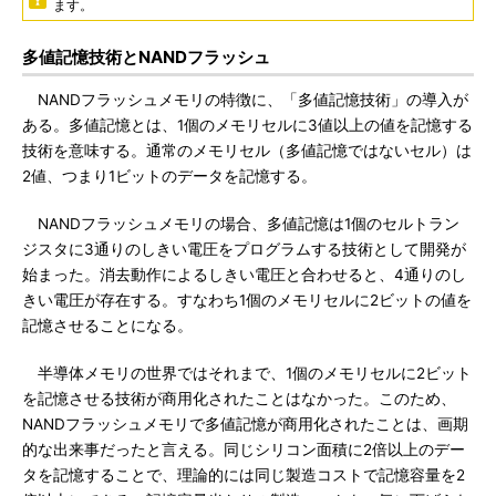
ます。
多値記憶技術とNANDフラッシュ
NANDフラッシュメモリの特徴に、「多値記憶技術」の導入が
ある。多値記憶とは、1個のメモリセルに3値以上の値を記憶する
技術を意味する。通常のメモリセル（多値記憶ではないセル）は
2値、つまり1ビットのデータを記憶する。
NANDフラッシュメモリの場合、多値記憶は1個のセルトラン
ジスタに3通りのしきい電圧をプログラムする技術として開発が
始まった。消去動作によるしきい電圧と合わせると、4通りのし
きい電圧が存在する。すなわち1個のメモリセルに2ビットの値を
記憶させることになる。
半導体メモリの世界ではそれまで、1個のメモリセルに2ビット
を記憶させる技術が商用化されたことはなかった。このため、
NANDフラッシュメモリで多値記憶が商用化されたことは、画期
的な出来事だったと言える。同じシリコン面積に2倍以上のデー
タを記憶することで、理論的には同じ製造コストで記憶容量を2