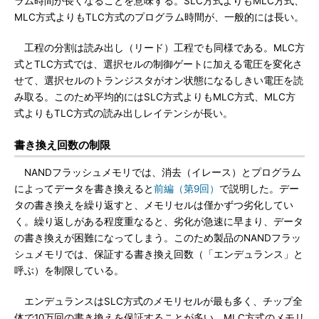
ラム時間が長くなることを意味する。SLC方式よりもMLC方式、
MLC方式よりもTLC方式のプログラム時間が、一般的には長い。
工程の分割は読み出し（リード）工程でも同様である。MLC方
式とTLC方式では、選択セルの制御ゲートに加える電圧を変化さ
せて、選択セルのトランジスタがオン状態になるしきい電圧を読
み取る。このため平均的にはSLC方式よりもMLC方式、MLC方
式よりもTLC方式の読み出しレイテンシが長い。
書き換え回数の制限
NANDフラッシュメモリでは、消去（イレース）とプログラム
によってデータを書き換えると
前編（第9回）
で説明した。デー
タの書き換えを繰り返すと、メモリセルは僅かずつ劣化してい
く。繰り返しがある程度重なると、劣化が急速に早まり、データ
の書き換えが困難になってしまう。このため製品のNANDフラッ
シュメモリでは、保証する書き換え回数（「エンデュランス」と
呼ぶ）を制限している。
エンデュランスはSLC方式のメモリセルが最も多く、チップ全
体で10万回の書き換えを保証することが多い。MLC方式のメモリ