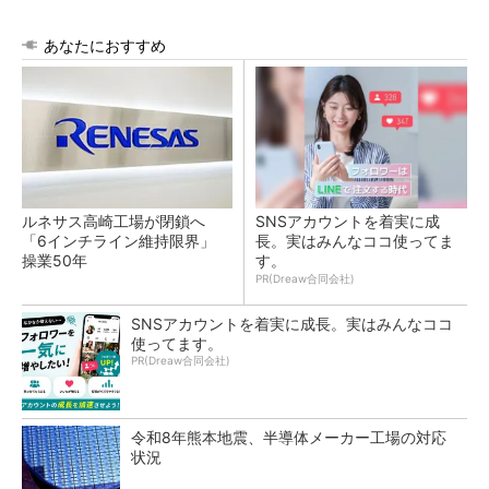
あなたにおすすめ
ルネサス高崎工場が閉鎖へ
SNSアカウントを着実に成
「6インチライン維持限界」
長。実はみんなココ使ってま
操業50年
す。
PR(Dreaw合同会社)
SNSアカウントを着実に成長。実はみんなココ
使ってます。
PR(Dreaw合同会社)
令和8年熊本地震、半導体メーカー工場の対応
状況