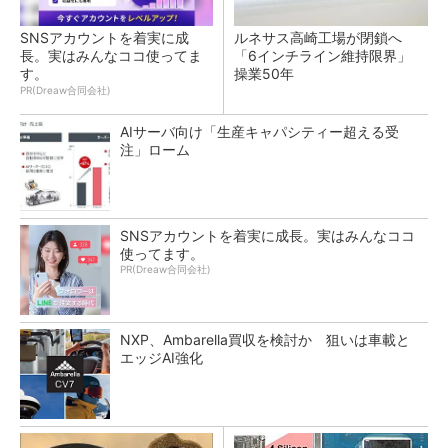
SNSアカウントを着実に成
ルネサス高崎工場が閉鎖へ
長。実はみんなココ使ってま
「6インチライン維持限界」
す。
操業50年
PR(Dreaw合同会社)
AIサーバ向け「生産キャパシティー超える受
注」ローム
SNSアカウントを着実に成長。実はみんなココ
使ってます。
PR(Dreaw合同会社)
NXP、Ambarella買収を検討か 狙いは車載と
エッジAI強化