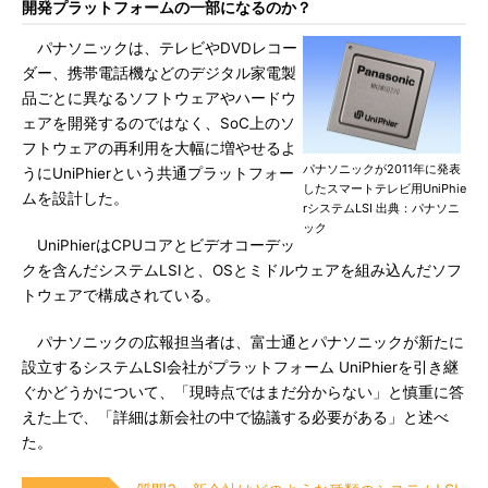
開発プラットフォームの一部になるのか？
パナソニックは、テレビやDVDレコー
ダー、携帯電話機などのデジタル家電製
品ごとに異なるソフトウェアやハードウ
ェアを開発するのではなく、SoC上のソ
フトウェアの再利用を大幅に増やせるよ
パナソニックが2011年に発表
うにUniPhierという共通プラットフォー
したスマートテレビ用UniPhie
ムを設計した。
rシステムLSI 出典：パナソニ
ック
UniPhierはCPUコアとビデオコーデッ
クを含んだシステムLSIと、OSとミドルウェアを組み込んだソフ
トウェアで構成されている。
パナソニックの広報担当者は、富士通とパナソニックが新たに
設立するシステムLSI会社がプラットフォーム UniPhierを引き継
ぐかどうかについて、「現時点ではまだ分からない」と慎重に答
えた上で、「詳細は新会社の中で協議する必要がある」と述べ
た。