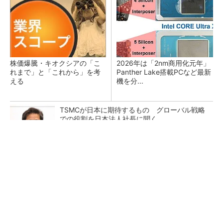
株価爆騰・キオクシアの「こ
2026年は「2nm商用化元年」
れまで」と「これから」を考
Panther Lake搭載PCなど最新
える
機を分...
TSMCが日本に期待するもの グローバル戦略
での役割を日本法人社長に聞く
Lam Researchフィラッハ拠点40周年 Rapidu
s「最先端半導体支え...
He・ナフサ・レジスト逼迫の続報――半導体工
場停止が回避できている理由