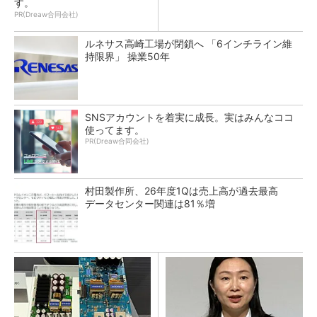
す。
PR(Dreaw合同会社)
ルネサス高崎工場が閉鎖へ 「6インチライン維
持限界」 操業50年
SNSアカウントを着実に成長。実はみんなココ
使ってます。
PR(Dreaw合同会社)
村田製作所、26年度1Qは売上高が過去最高
データセンター関連は81％増