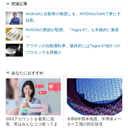
関連記事
Androidと自動車の橋渡しを、NVIDIAがOAAで果たす
役割
NVIDIAの業績が堅調、「Tegra K1」も本格的に量産
へ
アウディの自動運転車、最終的にはTegra K1他3つの
プロセッサを搭載か
あなたにおすすめ
SNSアカウントを着実に成
令和8年熊本地震、半導体メー
長。実はみんなココ使ってま
カー工場の対応状況