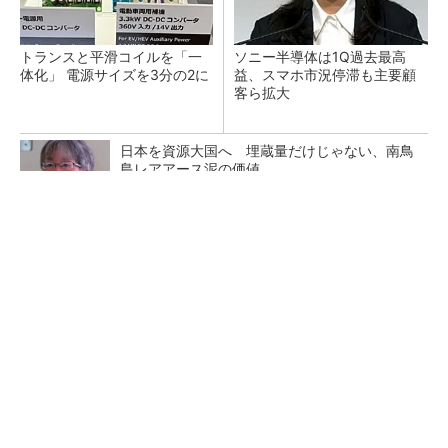
トランスと平滑コイルを「一
ソニー半導体は1Q過去最高
体化」 電源サイズを3分の2に
益、スマホ市況停滞も主要顧
客ら拡大
日本を資源大国へ 埋蔵量だけじゃない、南鳥
島レアアース泥の価値
三菱電機、第5世代SiC MOSFETの核 オン抵
抗25％減の独自構造
マイクロン、AI需要で広島工場増強へ起工式
1.5兆円投資