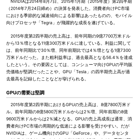
NVIDIAは2014年8月7日、2015年1月期（2015年度）第2四半期
（2014年7月24日締め）の決算を発表した。消費者向けPC市場
における季節的な減速傾向による影響はあったものの、モバイル
向けプロセッサ「Tegra」が飛躍的な成長を遂げている。
2015年度第2四半期の売上高は、前年同期の9億7700万米ドル
から13％増となる11億300万米ドルに達している。利益に関して
は、前年同期比で30％増、同年前期比では4％増となる1億7300
万米ドルだった。また粗利益率は、過去最高となる56.4％を達成
したという。その要因としては、コンシューマ向けGPUの平均販
売価格が堅調だったことや、GPU「Tesla」の四半期売上高が過
去最高を記録したことなどが挙げられる。
GPUの需要は堅調
2015年度第2四半期におけるGPUの売上高は、8億7800万米ド
ル。前年同期の8億5800万米ドルからは2％増、同年前期の8億
9600万米ドルからは2％減となる。GPUの売上高成長は通常、消
費者向けPC市場の周期的な低迷による影響を受けやすい。だが
NVIDIAは、ゲーム機向けのGPU「GeForce」や、データセンタ