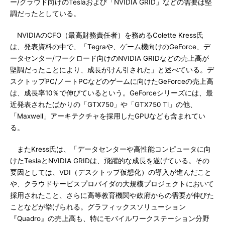
ー/クラウド向けのTeslaおよび「NVIDIA GRID」などの需要は堅
調だったとしている。
NVIDIAのCFO（最高財務責任者）を務めるColette Kress氏
は、発表資料の中で、「Tegraや、ゲーム機向けのGeForce、デ
ータセンター/ワークロード向けのNVIDIA GRIDなどの売上高が
堅調だったことにより、成長がけん引された」と述べている。デ
スクトップPC/ノートPCなどのゲームに向けたGeForceの売上高
は、成長率10％で伸びているという。GeForceシリーズには、最
近発表されたばかりの「GTX750」や「GTX750 Ti」の他、
「Maxwell」アーキテクチャを採用したGPUなども含まれてい
る。
またKress氏は、「データセンターや高性能コンピュータに向
けたTeslaとNVIDIA GRIDは、飛躍的な成長を遂げている。その
要因としては、VDI（デスクトップ仮想化）の導入が進んだこと
や、クラウドサービスプロバイダの大規模プロジェクトにおいて
採用されたこと、さらに高等教育機関や政府からの需要が伸びた
ことなどが挙げられる。グラフィックスソリューション
『Quadro』の売上高も、特にモバイルワークステーション分野