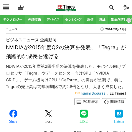
テクノロジー
先端技術
デバイス
センシング
通信
無線
部品/材料
ニュース
2014年8月12日
ビジネスニュース 企業動向
NVIDIAが2015年度Q2の決算を発表、「Tegra」が
飛躍的な成長を遂げる
NDIVIAが2015年度第2四半期の決算を発表した。モバイル向けプ
ロセッサ「Tegra」やデータセンター向けGPU「NVIDIA
GRID」、ゲーム機向けGPU「GeForce」の需要が堅調で、特に
Tegraの売上高は前年同期比で約2.6倍となり、大きく成長した。
[
Ismini Scouras
，EE Times]
PC用表示
関連情報
Share
Post
LINE
Hatena