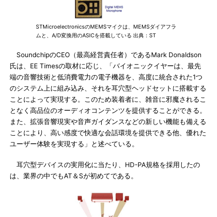
STMicroelectronicsのMEMSマイクは、MEMSダイアフラ
ムと、A/D変換用のASICを搭載している 出典：ST
SoundchipのCEO（最高経営責任者）であるMark Donaldson
氏は、EE Timesの取材に応じ、「バイオニックイヤーは、最先
端の音響技術と低消費電力の電子機器を、高度に統合された1つ
のシステム上に組み込み、それを耳穴型ヘッドセットに搭載する
ことによって実現する。このため装着者に、雑音に邪魔されるこ
となく高品位のオーディオコンテンツを提供することができる。
また、拡張音響現実や音声ガイダンスなどの新しい機能も備える
ことにより、高い感度で快適な会話環境を提供できる他、優れた
ユーザー体験を実現する」と述べている。
耳穴型デバイスの実用化に当たり、HD-PA規格を採用したの
は、業界の中でもAT＆Sが初めてである。