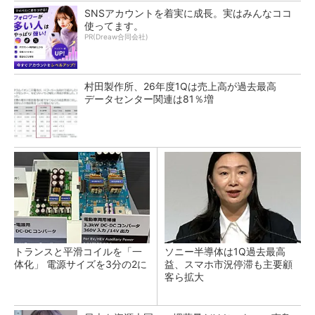
SNSアカウントを着実に成長。実はみんなココ
使ってます。
PR(Dreaw合同会社)
村田製作所、26年度1Qは売上高が過去最高
データセンター関連は81％増
トランスと平滑コイルを「一
ソニー半導体は1Q過去最高
体化」 電源サイズを3分の2に
益、スマホ市況停滞も主要顧
客ら拡大