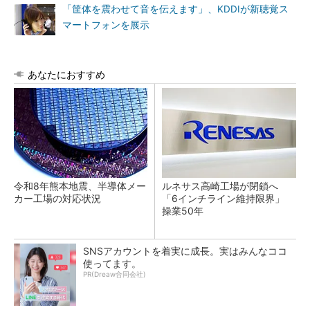
「筐体を震わせて音を伝えます」、KDDIが新聴覚ス
マートフォンを展示
あなたにおすすめ
令和8年熊本地震、半導体メー
ルネサス高崎工場が閉鎖へ
カー工場の対応状況
「6インチライン維持限界」
操業50年
SNSアカウントを着実に成長。実はみんなココ
使ってます。
PR(Dreaw合同会社)