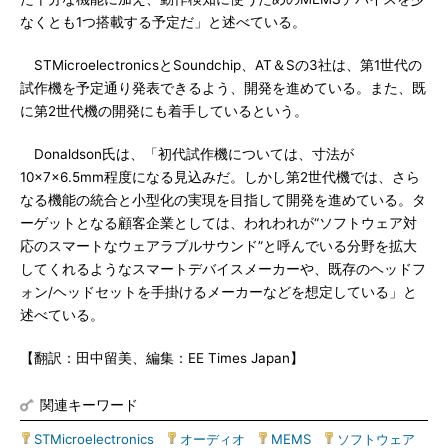
なくとも1つ搭載する予定だ」と述べている。
STMicroelectronicsとSoundchip、AT＆Sの3社は、第1世代の
試作機を予定通り発表できるよう、開発を進めている。また、既
に第2世代機の開発にも着手しているという。
Donaldson氏は、「初代試作機については、寸法が
10×7×6.5mm程度になる見込みだ。しかし第2世代機では、さら
なる機能の統合と小型化の実現を目指して開発を進めている。タ
ーゲットとなる顧客企業としては、われわれが“ソフトウェア対
応のスマートなウェアラブルサウンド”と呼んでいる分野を拡大
してくれるようなスマートデバイスメーカーや、既存のヘッドフ
ォン/ヘッドセットを手掛けるメーカーなどを想定している」と
述べている。
【翻訳：田中留美、編集：EE Times Japan】
関連キーワード
STMicroelectronics
|
オーディオ
|
MEMS
|
ソフトウェア
|