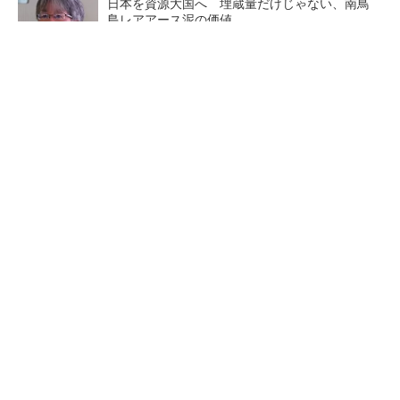
日本を資源大国へ 埋蔵量だけじゃない、南鳥
島レアアース泥の価値
三菱電機、第5世代SiC MOSFETの核 オン抵
抗25％減の独自構造
マイクロン、AI需要で広島工場増強へ起工式
1.5兆円投資
中国最大のDRAMメーカーCX
商社が見る激動の半導体市