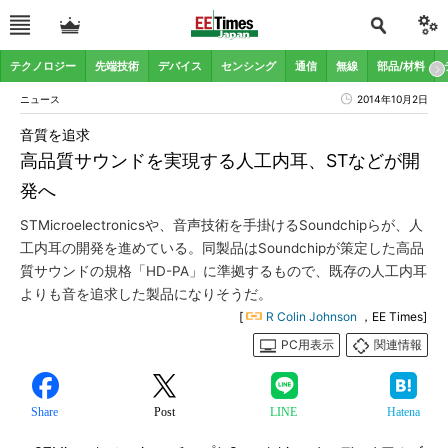
テクノロジー
先端技術
デバイス
センシング
通信
無線
部品/材料
ニュース
2014年10月2日
音質を追求
高品質サウンドを実現する人工内耳、STなどが開
発へ
STMicroelectronicsや、音声技術を手掛けるSoundchipらが、人
工内耳の開発を進めている。同製品はSoundchipが策定した高品
質サウンドの規格「HD-PA」に準拠するもので、既存の人工内耳
よりも音を追求した製品になりそうだ。
[
R Colin Johnson
，EE Times]
PC用表示
関連情報
Share
Post
LINE
Hatena