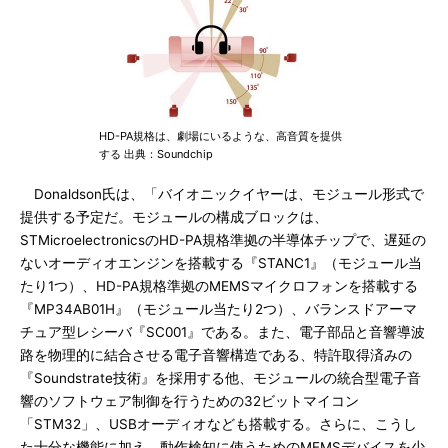
HD-PA規格は、劇場にいるような、高音質を提供
する 出典：Soundchip
Donaldson氏は、「バイオニックイヤーは、モジュール形式で
提供する予定だ。モジュールの構成ブロックは、
STMicroelectronicsのHD-PA規格準拠の半導体チップで、遅延の
ないオーディオエンジンを搭載する『STANC1』（モジュール当
たり1つ）、HD-PA規格準拠のMEMSマイクロフォンを搭載する
『MP34AB01H』（モジュール当たり2つ）、バランスドアーマ
チュア型レシーバ『SC001』である。また、電子部品と音響導波
路を物理的に結合させる電子音響構造である、特許取得済みの
『Soundstrate技術』を採用する他、モジュールの統合型電子音
響のソフトウェア制御を行うための32ビットマイコン
「STM32」、USBオーディオなども搭載する。さらに、こうし
た十分な機能に加え、動作検知に使うためのMEMSデバイスを少