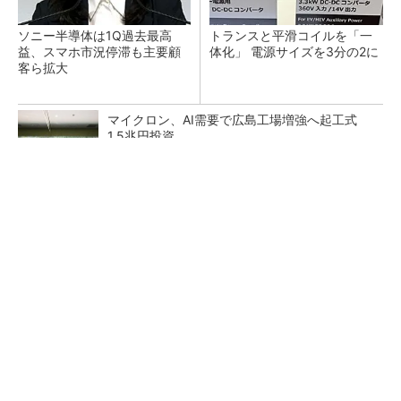
ソニー半導体は1Q過去最高
トランスと平滑コイルを「一
益、スマホ市況停滞も主要顧
体化」 電源サイズを3分の2に
客ら拡大
マイクロン、AI需要で広島工場増強へ起工式
1.5兆円投資
He・ナフサ・レジスト逼迫の続報――半導体工
場停止が回避できている理由
中国最大のDRAMメーカーCXMTがIPOへ 増
産とHBM開発で存在感