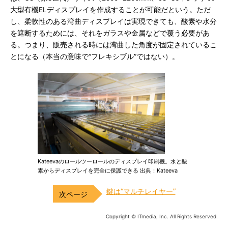
大型有機ELディスプレイを作成することが可能だという。ただ
し、柔軟性のある湾曲ディスプレイは実現できても、酸素や水分
を遮断するためには、それをガラスや金属などで覆う必要があ
る。つまり、販売される時には湾曲した角度が固定されているこ
とになる（本当の意味で“フレキシブル”ではない）。
Kateevaのロールツーロールのディスプレイ印刷機。水と酸
素からディスプレイを完全に保護できる 出典：Kateeva
鍵は“マルチレイヤー”
Copyright © ITmedia, Inc. All Rights Reserved.