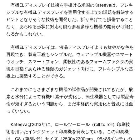
有機ELディスプレイ技術を手掛ける米国のKateevaは、フレキ
シブルな有機ELディスプレイを実用化する上での課題を解決する
ヒントとなりそうな技術を開発した。折り曲げても損傷すること
なく、あらゆる形状に対応可能な多種多様な機器の開発が可能に
なるかもしれない。
有機ELディスプレイは、液晶ディスプレイよりも鮮やかな色を
再現でき、製造工程もシンプルだ。ウェアラブル機器やスマート
ウオッチ、スマートフォン、柔軟性のあるフォームファクタの実
現を目指すあらゆる種類のガジェット向けに、フレキシブルな基
板上に製造することができる。
これまでにもさまざまな機器の試作品が開発されてきたが、酸
素と水分によって有機EL素子が劣化し、民生機器としては製品寿
命が短すぎるという問題から、まだ本格的な実用化と普及には至
っていない。
Kateevaは2013年に、ロールツーロール（roll to roll）印刷技
術を用いたインクジェット印刷機を発表している。この印刷機
は、G8（第8世代）サイズ（2500×2200mm、98×86インチ）の