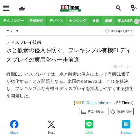
テクノロジー
先端技術
デバイス
センシング
通信
無線
部品/材料
ニュース
2014年11月21日
ディスプレイ技術
水と酸素の侵入を防ぐ、フレキシブル有機ELディ
スプレイの実用化へ一歩前進
（1/2 ページ）
有機ELディスプレイでは、水と酸素の侵入によって有機EL素子
が劣化することが問題となる。米国のKateevaは、これを解決
し、フレキシブルな有機ELディスプレイを実現しやすくする技術
を開発した。
[
R. Colin Johnson
，EE Times]
PC用表示
関連情報
Share
Post
LINE
Hatena