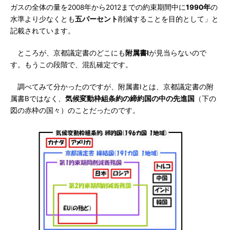
ガスの全体の量を2008年から2012までの約束期間中に
1990年
の
水準より少なくとも
五パーセント
削減することを目的として」と
記載されています。
ところが、京都議定書のどこにも
附属書I
が見当らないので
す。もうこの段階で、混乱確定です。
調べてみて分かったのですが、附属書Iとは、京都議定書の附
属書Bではなく、
気候変動枠組条約の締約国の中の先進国
（下の
図の赤枠の国々）のことだったのです。