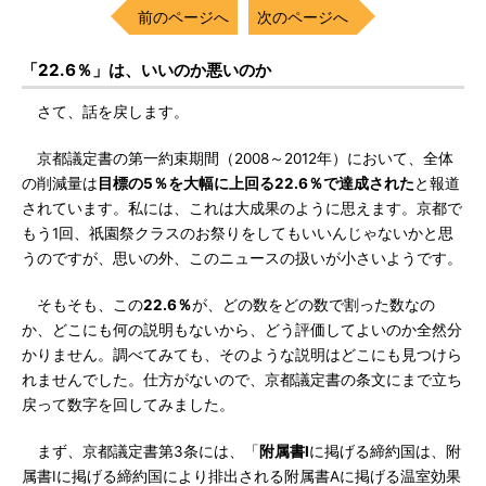
前のページへ
次のページへ
「22.6％」は、いいのか悪いのか
さて、話を戻します。
京都議定書の第一約束期間（2008～2012年）において、全体
の削減量は
目標の5％を大幅に上回る22.6％で達成された
と報道
されています。私には、これは大成果のように思えます。京都で
もう1回、祇園祭クラスのお祭りをしてもいいんじゃないかと思
うのですが、思いの外、このニュースの扱いが小さいようです。
そもそも、この
22.6％
が、どの数をどの数で割った数なの
か、どこにも何の説明もないから、どう評価してよいのか全然分
かりません。調べてみても、そのような説明はどこにも見つけら
れませんでした。仕方がないので、京都議定書の条文にまで立ち
戻って数字を回してみました。
まず、京都議定書第3条には、「
附属書I
に掲げる締約国は、附
属書Iに掲げる締約国により排出される附属書Aに掲げる温室効果