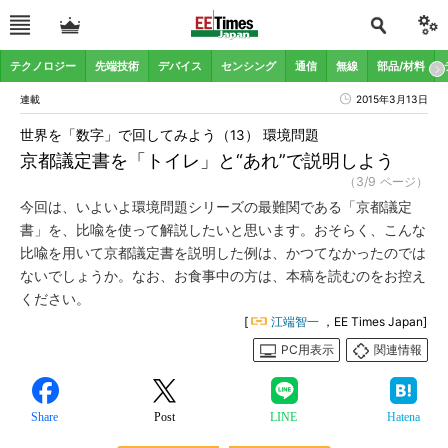
テクノロジー
先端技術
デバイス
センシング
通信
無線
部品/材料
連載
2015年3月13日
世界を「数字」で回してみよう（13） 環境問題
京都議定書を「トイレ」と“あれ”で説明しよう
（3/9 ページ）
今回は、いよいよ環境問題シリーズの最難関である「京都議定
書」を、比喩を使って解説したいと思います。おそらく、こんな
比喩を用いて京都議定書を説明した例は、かつてなかったのでは
ないでしょうか。なお、お食事中の方は、本稿を読むのをお控え
ください。
[
江端智一
，EE Times Japan]
PC用表示
関連情報
Share
Post
LINE
Hatena