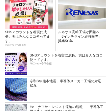
SNSアカウントを着実に成
ルネサス高崎工場が閉鎖へ
長。実はみんなココ使ってま
「6インチライン維持限界」
す。
操業50年
PR(Dreaw合同会社)
SNSアカウントを着実に成長。実はみんなココ
使ってます。
PR(Dreaw合同会社)
令和8年熊本地震、半導体メーカー工場の対応
状況
He・ナフサ・レジスト逼迫の続報――半導体工