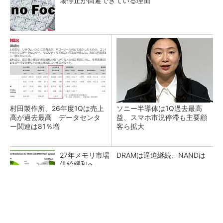
場停止が回避できている理由
村田製作所、26年度1Qは売上
ソニー半導体は1Q過去最高
高が過去最高 データセンタ
益、スマホ市況停滞も主要顧
ー関連は81％増
客ら拡大
27年メモリ市場 DRAMは逼迫継続、NANDは
供給緩和へ
マイクロン、AI需要で広島工場増強へ起工式
1.5兆円投資