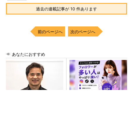
過去の連載記事が 10 件あります
前のページへ
次のページへ
あなたにおすすめ
TSMCが日本に期待するも
SNSアカウントを着実に成
の グローバル戦略での役割
長。実はみんなココ使ってま
を日本法人社長に聞く
す。
PR(Dreaw合同会社)
SNSアカウントを着実に成長。実はみんなココ