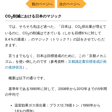
前のページへ
次のページへ
CO
削減における日本のマジック
2
では、そろそろ先ほど述べた、「日本は、CO
排出量が増えて
2
いるのに、CO
の削減はできている（しかも目標6％に対して
2
8.4％の過達）」のマジック（トリック？）の話をさせていただ
きます。
言うまでもなく、日本は目標達成のために、この「京都メカニ
ズム」を使い倒したのです（参考資料：
京都議定書目標達成計画
の進捗状況
）。
概要は以下の通りです。
基準年である1990年に対して、2008年から2012年までの5年間
の平均で
温室効果ガス排出量：プラス12.78億トン（1990年から
1.8％の増加）