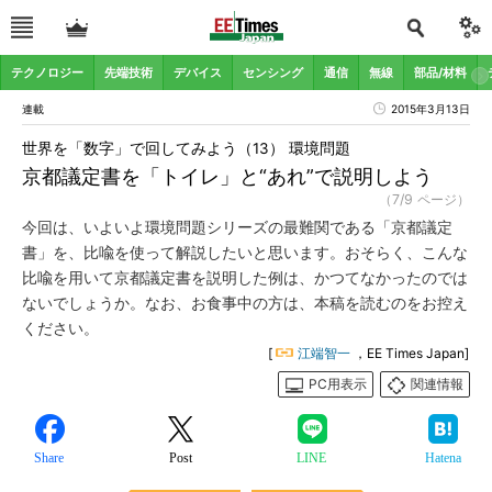
テクノロジー
先端技術
デバイス
センシング
通信
無線
部品/材料
連載
2015年3月13日
世界を「数字」で回してみよう（13） 環境問題
京都議定書を「トイレ」と“あれ”で説明しよう
（7/9 ページ）
今回は、いよいよ環境問題シリーズの最難関である「京都議定
書」を、比喩を使って解説したいと思います。おそらく、こんな
比喩を用いて京都議定書を説明した例は、かつてなかったのでは
ないでしょうか。なお、お食事中の方は、本稿を読むのをお控え
ください。
[
江端智一
，EE Times Japan]
PC用表示
関連情報
Share
Post
LINE
Hatena