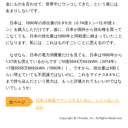
金にものを言わせて、世界中にウンコしてきた」という感じは、
あまりしないです。
日本は、1990年の排出量の5.9％分（0.74億トン÷12.61億ト
ン）を購入しただけです。仮に、日本が国外から排出権を買って
こなくても、日本の排出量は1990年と同程度に納まっていたこと
になります。私には、これはものすごいことに思えるのです。
なぜなら、日本の電力消費量だけを見ても、日本は1990年から
1.37倍も増えているからです（10億5644万652kWh（2014年）
÷7億6556万8692kWh（1990年））。ですから、排出量は4割く
らい増えていても不思議ではないのに、これをマイナス8.4％に
まで持ち込んだという努力は、もっと評価されてもいいのではな
いでしょうか。
日本は他国でウンコするために、いくら払った
のか
Copyright © ITmedia, Inc. All Rights Reserved.