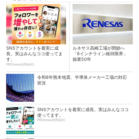
SNSアカウントを着実に成
ルネサス高崎工場が閉鎖へ
長。実はみんなココ使ってま
「6インチライン維持限界」
す。
操業50年
PR(Dreaw合同会社)
令和8年熊本地震、半導体メーカー工場の対応
状況
SNSアカウントを着実に成長。実はみんなココ
使ってます。
PR(Dreaw合同会社)