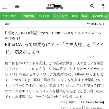
テクノロジー
先端技術
デバイス
センシング
通信
無線
部品/材料
連載
2015年4月24日
江端さんのDIY奮闘記 EtherCATでホームセキュリティシステム
を作る（1）
EtherCATって結局なに？ ～「ご主人様」と「メイ
ド」で説明しよう
（2/4 ページ）
何十台ものロボットが高速、かつ正確に動き、次々とモノを製造
していく――。このような、いわゆるファクトリオートメーショ
ン（FA）を支えるネットワーク方式の1つに、EtherCATがありま
す。EtherCATは、高速・高精度にマシンを制御する産業向けの
ネットワークですが、私は、無謀（？）にも、これを使って自宅
のホームセキュリティシステムを構築してみようと思い付いたの
です。本連載では、その“手法”の全てを公開します。
[
江端智一
，EE Times Japan]
PC用表示
関連情報