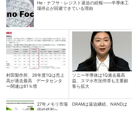
He・ナフサ・レジスト逼迫の続報――半導体工
場停止が回避できている理由
村田製作所、26年度1Qは売上
ソニー半導体は1Q過去最高
高が過去最高 データセンタ
益、スマホ市況停滞も主要顧
ー関連は81％増
客ら拡大
27年メモリ市場 DRAMは逼迫継続、NANDは
供給緩和へ
マイクロン、AI需要で広島工場増強へ起工式