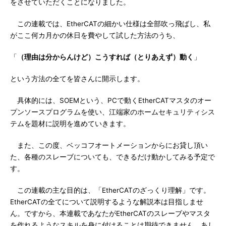
をさせていただくことになりました。
この連載では、EtherCATの細かい仕様は全部吹っ飛ばし、私
がここ何カ月かの休日を費やして試した方法のうち、
「
（理由は分からんけど）こうすれば（とりあえず）動く
」
という方法の全てを皆さんに開示します。
具体的には、SOEMという、PCで動くEtherCATマスタのオー
プンソースプログラムを使い、江端家のホームセキュリティシス
テムを題材に説明を進めていきます。
また、この度、ベッコフオートメーションからにお貸し頂い
た、各種のスレーブについても、できるだけ動かしてみる予定で
す。
この連載の主な目的は、「EtherCATのざっくり理解」です。
EtherCATの全てについて説明するような解説本は目指しませ
ん。ですから、本連載であなたがEtherCATのスレーブやマスタ
を作れるようなスキルを身に付けることは期待できません。あし