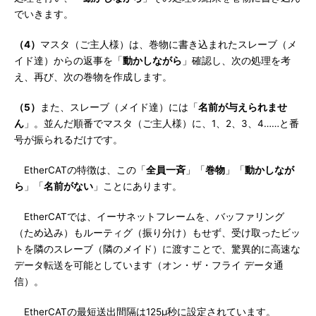
でいきます。
（4）
マスタ（ご主人様）は、巻物に書き込まれたスレーブ（メ
イド達）からの返事を「
動かしながら
」確認し、次の処理を考
え、再び、次の巻物を作成します。
（5）
また、スレーブ（メイド達）には「
名前が与えられませ
ん
」。並んだ順番でマスタ（ご主人様）に、1、2、3、4……と番
号が振られるだけです。
EtherCATの特徴は、この「
全員一斉
」「
巻物
」「
動かしなが
ら
」「
名前がない
」ことにあります。
EtherCATでは、イーサネットフレームを、バッファリング
（ため込み）もルーティグ（振り分け）もせず、受け取ったビッ
トを隣のスレーブ（隣のメイド）に渡すことで、驚異的に高速な
データ転送を可能としています（オン・ザ・フライ データ通
信）。
EtherCATの最短送出間隔は125μ秒に設定されています。