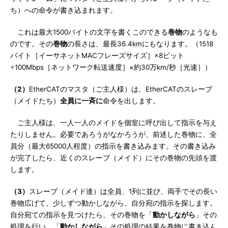
ち）への命令が書き込まれます。
これは最大1500バイトの文字を書くこのできる
巻物
のようなも
のです。その
巻物
の長さは、最長36.4kmにもなります。（1518
バイト［イーサネットMACフレーズサイズ］×8ビット
÷100Mbps［ネットワーク転送速度］×約30万km/秒［光速］）
（2）
EtherCATのマスタ（ご主人様）は、EtherCATのスレーブ
（メイドたち）
全員に一斉に
命令を出します。
ご主人様は、一人一人のメイドを個室に呼び出して指示を与え
たりしません。必要であろうがなかろうが、前述した巻物に、全
員分（最大65000人程度）の指示を書き込みます。その書き込み
が完了したら、近くのスレーブ（メイド）にその巻物の先頭を渡
します。
（3）
スレーブ（メイド達）は全員、1列に並び、両手でその長い
巻物広げて、少しずつ動かしながら、自分宛の指示を探します。
自分宛ての指示を見つけたら、その巻物を「
動かしながら
」その
処理を行い、「
動かしながら
」その処理の結果を巻物に書き込ん