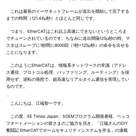
これは最長のイーサネットフレームが送出を開始して完了する
までの時間（121.44μ秒）とほとんど同じです。
つまり、EtherCATはこれ以上高速にできないというところま
でチューンされているのです。ちなみに送出間隔125μ秒の時、マ
スタはスレーブに1秒間に8000回（1秒÷125μ秒）の命令を出せる
ことになります。
このようにEtherCATは、情報系ネットワークの常識（アドレ
ス通信、プロトコル処理、バッファリング、ルーティング）を採
用せず、逆転の発想で、超高速なリアルタイム通信を実現してい
るのです。
こんにちは、江端智一です。
この度、EE Times Japan、SOEMプログラム開発者様、ベッコ
フオートメーションの皆さまのご協力を頂き、「江端さんのDIY
奮闘記 EtherCATでホームセキュリティシステムを作る」の連載