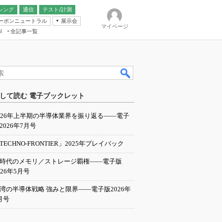
シング
通信
テスト/計測
ーボンニュートラル
展示会
マイページ
全記事一覧
l
ンピューティング
して読む 電子ブックレット
IER
026年上半期の半導体業界を振り返る――電子
2026年7月号
TECHNO-FRONTIER」2025年プレイバック
I時代のメモリ／ストレージ覇権――電子版
026年5月号
湾の半導体戦略 強みと限界――電子版2026年
月号