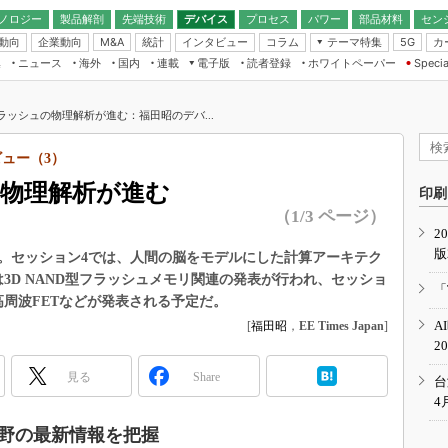
ノロジー
製品解剖
先端技術
デバイス
プロセス
パワー
部品材料
セン
動向
企業動向
統計
インタビュー
コラム
テーマ特集
カ
M&A
5G
ギー
ナログ
無線
集
ニュース
海外
国内
連載
電子版
読者登録
ホワイトペーパー
Specia
フィジカルAI
IoT・エッジコ
モリ
EXPO
Microchip情報
ストレージ通信
EE Times Japan×EDN Japan統合電
エッジAI
子版
I
SEMICON Japan
Dフラッシュの物理解析が進む：福田昭のデバ...
デバイス通信
パワーエレクトロニクス
電子ブックレット
イコン
CEATEC
のナノフォーカス
ビュー（3）
半導体後工程
GA
EdgeTech＋
業界スコープ
ュの物理解析が進む
読者調査（EE Times Research）
印刷
TECHNO-FRONT
のエレ・組み込みプレイバ
（1/3 ページ）
カーボンニュートラル
2
人とくるま展
版
IoT
直前エンジニアの社会人大
る。セッション4では、人間の脳をモデルにした計算アーキテク
3D NAND型フラッシュメモリ関連の発表が行われ、セッショ
電源設計（EDN Japan）
「
の高周波FETなどが発表される予定だ。
数字」で回してみよう
エレクトロニクス入門（EDN
A
[
福田昭
，
EE Times Japan
]
Japan）
ード ～Behind the
2
rd
見る
Share
年で起こったこと、次の10年
台
こと
4
で探るアジアの新トレンド
野の最新情報を把握