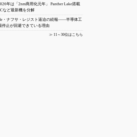
2026年は「2nm商用化元年」 Panther Lake搭載
PCなど最新機を分解
He・ナフサ・レジスト逼迫の続報――半導体工
場停止が回避できている理由
≫
11～30位はこちら