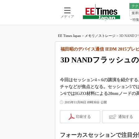
テク
業界
電池／エネル
ア
メディア
特
メ
福田昭の
LS
EE Times Japan
>
メモリ／ストレージ
>
3D NAN
福田昭の
マ
湯之上隆
福田昭のデバイス通信 IEDM 2015プレ
FP
大山聡の
3D NANDフラッシ
大原雄介
ック
リタイア
今回はセッション4～6の講演を紹介す
学漂流記
チャなどが焦点となる。セッション5では
ン6ではIGZO材料による20nmノード
世界を「
2015年11月06日 09時30分 公開
踊るバズワ
Buzzwo
印刷する
通知する
この10
で起こる
製品分解
フォーカスセッションで注目分