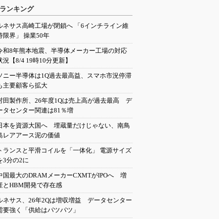
ランキング
ルネサス高崎工場が閉鎖へ 「6インチライン維
持限界」 操業50年
令和8年熊本地震、半導体メーカー工場の対応
状況【8/4 19時10分更新】
ソニー半導体は1Q過去最高益、スマホ市況停滞
も主要顧客ら拡大
村田製作所、26年度1Qは売上高が過去最高 デ
ータセンター関連は81％増
日本を資源大国へ 埋蔵量だけじゃない、南鳥
島レアアース泥の価値
トランスと平滑コイルを「一体化」 電源サイズ
を3分の2に
中国最大のDRAMメーカーCXMTがIPOへ 増
産とHBM開発で存在感
ルネサス、26年2Qは増収増益 データセンター
需要強く「供給はパツパツ」