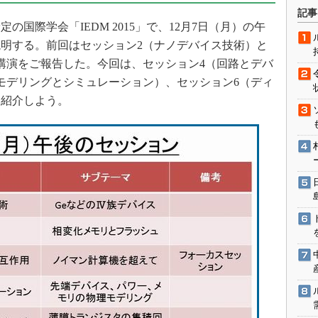
術を知る
記事
定の国際学会「IEDM 2015」で、12月7日（月）の午
エンジニア”が仕掛けた社内
念の180日
明する。前回はセッション2（ナノデバイス技術）と
ションは日本を救うのか
講演をご報告した。今回は、セッション4（回路とデバ
モデリングとシミュレーション）、セッション6（ディ
IoT通信
を紹介しよう。
ナリスト「未来展望」
愛されないエンジニア」の
行動論