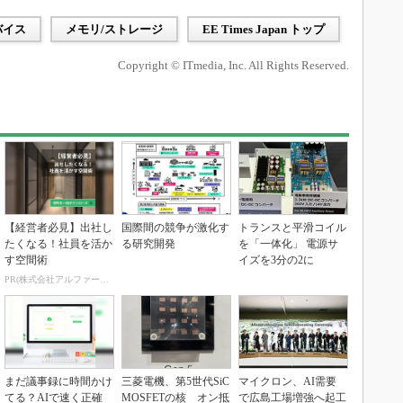
バイス
メモリ/ストレージ
EE Times Japan トップ
Copyright © ITmedia, Inc. All Rights Reserved.
【経営者必見】出社し
国際間の競争が激化す
トランスと平滑コイル
たくなる！社員を活か
る研究開発
を「一体化」 電源サ
す空間術
イズを3分の2に
PR(株式会社アルファーテクノ)
まだ議事録に時間かけ
三菱電機、第5世代SiC
マイクロン、AI需要
てる？AIで速く正確
MOSFETの核 オン抵
で広島工場増強へ起工