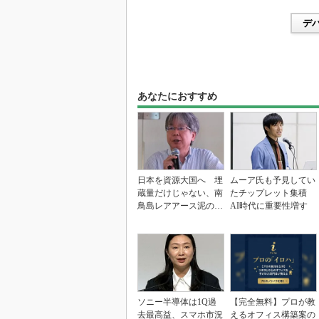
デ
あなたにおすすめ
日本を資源大国へ 埋
ムーア氏も予見してい
蔵量だけじゃない、南
たチップレット集積
鳥島レアアース泥の価
AI時代に重要性増す
値
ソニー半導体は1Q過
【完全無料】プロが教
去最高益、スマホ市況
えるオフィス構築案の