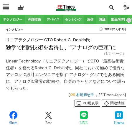
テクノロジー
先端技術
デバイス
センシング
通信
無線
部品/材料
インタビュー
2015年12月11日
リニアテクノロジー CTO Robert C. Dobkin氏
独学で回路技術を習得し、“アナログの巨頭”に
（1/2 ページ）
Linear Technology（リニアテクノロジー）でCTO（最高技術責
任者）を務めるRobert C. Dobkin氏。同社において極めて優秀な
アナログIC設計エンジニアを指す“アナログ・グル”でもある同氏
に、アナログIC業界の動向や、自身のキャリアなどについて語っ
てもらった。
[
村尾麻悠子
，EE Times Japan]
PC用表示
関連情報
Share
Post
LINE
Hatena