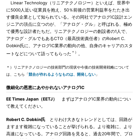
Linear Technology（リニアテクノロジー）といえば、世界中
に5000人近い従業員を抱え、50％前後の営業利益率をたたき出
す優良企業として知られている。その同社でアナログIC設計エン
ジニアの頂点に立つのが、「アナログ・グル」と呼ばれる、極め
て優秀な設計者たちだ。リニアテクノロジーの創設者の1人で、
アナログ・グルでもあるCTO（最高技術責任者）のRobert C.
Dobkin氏に、アナログIC業界の動向の他、自身のキャリアのスタ
＊）
ートなどについて語ってもらった
。
＊）リニアテクノロジーの技術部門の現状や今後の技術開発戦略について
は、こちら「
競合が作れるようなものは、開発しない
」
微細化の恩恵にあやかれないアナログIC
EE Times Japan（EETJ）
まずはアナログIC業界の動向につい
て教えてください。
Robert C. Dobkin氏
とりわけ大きなトレンドとしては、回路が
ますます複雑になっていることが挙げられる。より複雑に、より
高速になっている。アナログ回路を見ると、過去20年間で、プロ