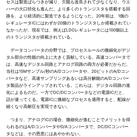
セスは製造ばらつきが減り、欠陥も改良されて少なくなり、ウエ
ハーの大口径化も進んだ。より多くのトランジスタを搭載する回
路を、より経済的に製造できるようになった。20年前は、1個の
レギュレータICにはわずか20個のトランジスタしか搭載されてい
なかったが、現在では、例えばLDOレギュレータには100個以上
のトランジスタが搭載されている。
データコンバータの分野では、プロセスルールの微細化がデジ
タル部分の性能の向上に大きく貢献している。高速コンバータで
は、高速なデジタル回路とアナログ回路の両方が必要だからだ。
当社は15Mサンプル/秒のA/Dコンバータや、20ビットのA/Dコン
バータなど、高速サンプリングあるいは高分解能のA/Dコンバー
タ製品がラインアップされている。これらは、デジタル回路の進
化によるものだ。一方でDC/DCコンバータなどの電源ICだと、
話が違ってくる。電源ICに微細なプロセスを適用すると、配線が
細くなり高耐圧を実現できない。
つまり、アナログICの場合、微細化が進むことでメリットを得
られるのはA/DコンバータやD/Aコンバータで、DC/DCコンバー
タなどは、その恩恵にはあやかれない。