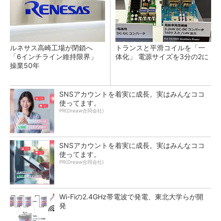
ルネサス高崎工場が閉鎖へ
トランスと平滑コイルを「一
「6インチライン維持限界」
体化」 電源サイズを3分の2に
操業50年
SNSアカウントを着実に成長。実はみんなココ
使ってます。
PR(Dreaw合同会社)
SNSアカウントを着実に成長。実はみんなココ
使ってます。
PR(Dreaw合同会社)
Wi-Fiの2.4GHz帯電波で発電、東北大学らが開
発