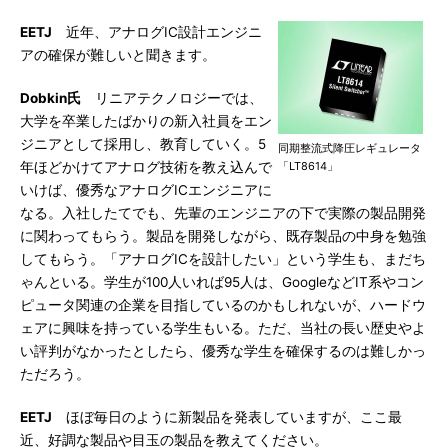
EETJ
近年、アナログIC設計エンジニ
アの確保が難しいと聞きます。
Dobkin氏
リニアテクノロジーでは、
大学を卒業したばかりの新入社員をエン
ジニアとして採用し、教育していく。5
同期整流式降圧レギュレータ
年ほどかけてアナログ技術を教え込んで
「LT8614」
いけば、優秀なアナログICエンジニアに
なる。入社したてでも、先輩のエンジニアの下で実際の製品開発
に関わってもらう。製品を開発しながら、既存製品の中身を勉強
してもらう。「アナログICを設計したい」という学生も、まだち
ゃんといる。学生が100人いれば95人は、GoogleなどIT系やコン
ピュータ関連の企業を目指しているのかもしれないが、ハードウ
ェアに興味を持っている学生もいる。ただ、当社の長い歴史やよ
い評判がなかったとしたら、優秀な学生を確保するのは難しかっ
ただろう。
EETJ
ほぼ毎日のように新製品を発表していますが、ここ最
近、好調な製品や目玉の製品を教えてください。