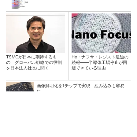
TSMCが日本に期待するも
He・ナフサ・レジスト逼迫の
の グローバル戦略での役割
続報――半導体工場停止が回
を日本法人社長に聞く
避できている理由
画像鮮明化を1チップで実現 組み込みも容易
に
2026年は「2nm商用化元年」 Panther Lake搭
載PCなど最新機を分...